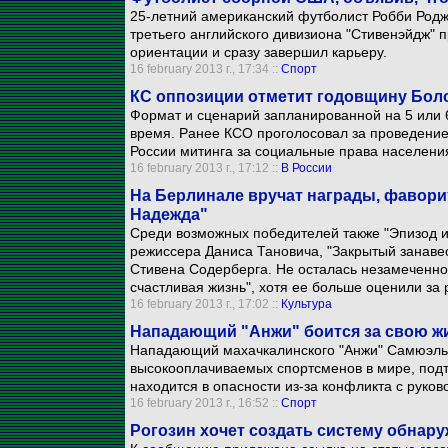
25-летний американский футболист Робби Родж
третьего английского дивизиона "Стивенэйдж" 
ориентации и сразу завершил карьеру.
16 february 2013 г., 17:34 ::
Спорт
КС оппозиции отметит годовщину Бол
Формат и сценарий запланированной на 5 или 
время. Ранее КСО проголосовал за проведение
России митинга за социальные права населени
16 february 2013 г., 17:12 ::
В России
На Берлинале вручат награды, фавориты
Надежда"
Среди возможных победителей также "Эпизод и
режиссера Даниса Тановича, "Закрытый занав
Стивена Содерберга. Не осталась незамеченно
счастливая жизнь", хотя ее больше оценили за 
16 february 2013 г., 17:02 ::
Культура
Нападающий "Анжи" боится за свою жи
Нападающий махачкалинского "Анжи" Самюэль 
высокооплачиваемых спортсменов в мире, подтв
находится в опасности из-за конфликта с рук
16 february 2013 г., 16:52 ::
Спорт
Рогозин хочет создать систему обнар