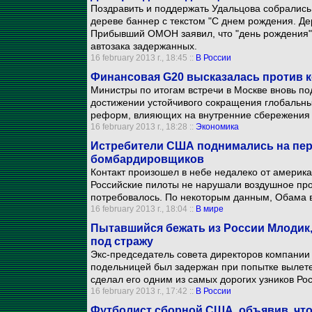
Поздравить и поддержать Удальцова собрались
дереве баннер с текстом "С днем рождения. Де
Прибывший ОМОН заявил, что "день рождения" 
автозака задержанных.
16 february 2013 г., 18:45 ::
В России
Финансовая G20 высказалась против 
Министры по итогам встречи в Москве вновь по
достижении устойчивого сокращения глобальны
реформ, влияющих на внутренние сбережения 
16 february 2013 г., 18:28 ::
Экономика
Истребители США поднимались на пере
бомбардировщиков
Контакт произошел в небе недалеко от америка
Российские пилоты не нарушали воздушное прос
потребовалось. По некоторым данным, Обама в
16 february 2013 г., 18:04 ::
В мире
Пытавшийся бежать из России Млодик, 
под стражу
Экс-председатель совета директоров компании
подельницей был задержан при попытке вылетет
сделал его одним из самых дорогих узников Рос
16 february 2013 г., 17:42 ::
В России
Футболист сборной США, объявив, что 