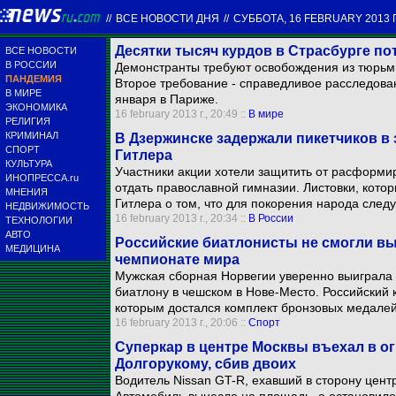
//
ВСЕ НОВОСТИ ДНЯ
//
СУББОТА, 16 FEBRUARY 2013 Г
Десятки тысяч курдов в Страсбурге п
ВСЕ НОВОСТИ
В РОССИИ
Демонстранты требуют освобождения из тюрьмы
ПАНДЕМИЯ
Второе требование - справедливое расследован
В МИРЕ
января в Париже.
ЭКОНОМИКА
16 february 2013 г., 20:49 ::
В мире
РЕЛИГИЯ
КРИМИНАЛ
В Дзержинске задержали пикетчиков в
СПОРТ
Гитлера
КУЛЬТУРА
Участники акции хотели защитить от расформи
ИНОПРЕССА.ru
отдать православной гимназии. Листовки, кото
МНЕНИЯ
Гитлера о том, что для покорения народа следу
НЕДВИЖИМОСТЬ
16 february 2013 г., 20:34 ::
В России
ТЕХНОЛОГИИ
АВТО
Российские биатлонисты не смогли вы
МЕДИЦИНА
чемпионате мира
Мужская сборная Норвегии уверенно выиграла 
биатлону в чешском в Нове-Место. Российский к
которым достался комплект бронзовых медалей,
16 february 2013 г., 20:06 ::
Спорт
Суперкар в центре Москвы въехал в 
Долгорукому, сбив двоих
Водитель Nissan GT-R, ехавший в сторону цент