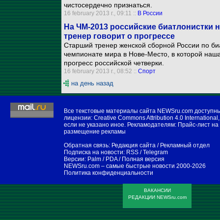
чистосердечно признаться.
16 february 2013 г., 09:11 ::
В России
На ЧМ-2013 российские биатлонистки н
тренер говорит о прогрессе
Старший тренер женской сборной России по би
чемпионате мира в Нове-Место, в которой наша
прогресс российской четверки.
16 february 2013 г., 08:52 ::
Спорт
на день назад
Все текстовые материалы сайта NEWSru.com доступн
лицензии:
Creative Commons Attribution 4.0 International
,
если не указано иное. Рекламодателям:
Прайс-лист на
размещение рекламы
Обратная связь:
Редакция сайта
/
Рекламный отдел
Подписка на новости:
RSS
/
Telegram
Версии:
Palm / PDA
/
Полная версия
NEWSru.com – самые быстрые новости
2000-2026
Политика конфиденциальности
ВАКАНСИИ
РЕДАКЦИИ NEWSru.com