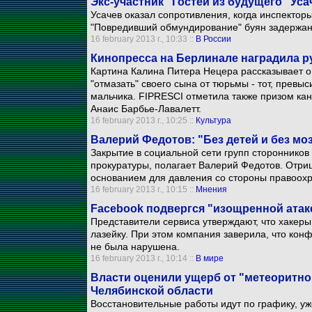
Экс-участник "Гостей из будущего" Ус
Усачев оказал сопротивления, когда инспектор
"Повредивший обмундирование" буян задержан, 
16 february 2013 г., 10:33 ::
В России
Кинопресса на Берлинале наградила 
Картина Калина Питера Нецера рассказывает о
"отмазать" своего сына от тюрьмы - тот, превыс
мальчика. FIPRESCI отметила также призом кан
Анаис Барбье-Лавалетт.
16 february 2013 г., 10:25 ::
Культура
Валерий Федотов: "Без детей и без мо
Закрытие в социальной сети групп стороннико
прокуратуры, полагает Валерий Федотов. Отри
основанием для давления со стороны правоох
16 february 2013 г., 10:15 ::
Мнения
Facebook подвергся "изощренной атак
Представители сервиса утверждают, что хакеры
лазейку. При этом компания заверила, что ко
не была нарушена.
16 february 2013 г., 10:14 ::
В мире
Власти оценили ущерб от "метеоритной
Челябинской области
Восстановительные работы идут по графику, уже