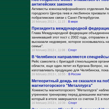
антигейских законов
Активисты южнокалифорнийского отделения Ам
городского Центра геев и лесбиянок призвали 
побратимские связи с Санкт-Петербургом.
16 february 2013 г., 11:15 ::
В мире
Президента международной федерации
Глава Международной федерации объединенны
занимавший этот пост с 2002 года, отправлен 
высказали недоверие, которое основывалось на
семье".
16 february 2013 г., 11:08 ::
Спорт
В Челябинск направляются спецрейсы
Рейс самолета с бригадой стекольщиков органи
области, еще один летит из Кургана Вопрос, на
изготавливать продукцию для Челябинска, пока
16 february 2013 г., 10:55 ::
В России
Метеоритный дождь не сказался на по
магнитогорского "Металлурга"
Хоккеисты магнитогорского "Металлурга" наблю
утреннюю тренировку перед домашним матчем К
который в итоге завершился со счетом 3:1 в пол
16 february 2013 г., 10:39 ::
Спорт