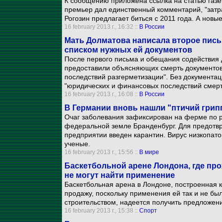
К сообщению приложена ссылка на статью газеты
премьер дал единственный комментарий, "зат
Рогозин предлагает биться с 2011 года. А новы
16 february 2013 г., 16:32 ::
В России
Мать Долматова написала второе пись
списком нужных ей документов
После первого письма и обещания содействия 
предоставили объясняющих смерть документов,
последствий разгерметизации". Без документа
"юридических и финансовых последствий смерт
16 february 2013 г., 16:08 ::
В России
В Германии вновь нашли "птичий грипп
Очаг заболевания зафиксирован на ферме по 
федеральной земле Бранденбург. Для предотв
предприятии введен карантин. Вирус низкопато
ученые.
16 february 2013 г., 15:56 ::
В мире
Баскетбольной арене Лондона, где пр
не могут найти применение
Баскетбольная арена в Лондоне, построенная 
продажу, поскольку применения ей так и не бы
строительством, надеется получить предложени
16 february 2013 г., 15:38 ::
Спорт