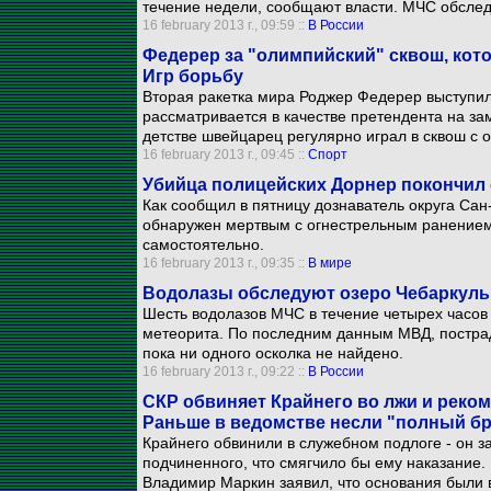
течение недели, сообщают власти. МЧС обслед
16 february 2013 г., 09:59 ::
В России
Федерер за "олимпийский" сквош, ко
Игр борьбу
Вторая ракетка мира Роджер Федерер выступил
рассматривается в качестве претендента на з
детстве швейцарец регулярно играл в сквош с 
16 february 2013 г., 09:45 ::
Спорт
Убийца полицейских Дорнер покончил 
Как сообщил в пятницу дознаватель округа Са
обнаружен мертвым с огнестрельным ранением 
самостоятельно.
16 february 2013 г., 09:35 ::
В мире
Водолазы обследуют озеро Чебаркуль 
Шесть водолазов МЧС в течение четырех часов 
метеорита. По последним данным МВД, пострада
пока ни одного осколка не найдено.
16 february 2013 г., 09:22 ::
В России
СКР обвиняет Крайнего во лжи и реком
Раньше в ведомстве несли "полный б
Крайнего обвинили в служебном подлоге - он 
подчиненного, что смягчило бы ему наказание.
Владимир Маркин заявил, что основания были в