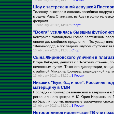
16 february 2013 г., 14:23 ::
В России
Шоу с застреленной девушкой Пистори
Телешоу, в котором снялась погибшая подруга
модель Рива Стинкамп, выйдет в эфир телевиде
февраля.
16 february 2013 г., 14:04 ::
Спорт
"Волга" усилилась бывшим футболист
Контракт с голландцем Ромео Кастеленом расс
опцию дальнейшего продления. Полузащитник в
"Фейеноорд", а последним клубом футболиста 
16 february 2013 г., 13:38 ::
Спорт
Сына Жириновского уличили в плагиа
Игорь Лебедев, депутат с 13-летним стажем, по
нечестным путем. Текст его диссертации, защи
с работой Михаила Корнева, защищенной на го
16 february 2013 г., 13:26 ::
В России
Никаких "Бум, б..., и все". Россияне 
матерщину в СМИ
Последний пример резонансной матерщины в С
регионального центра МЧС Юрия Нарышкина. П
на Урал, и прочувствованные выражения спаса
16 february 2013 г., 13:06 ::
В России
Неторопливое норвежское ТВ учит раз