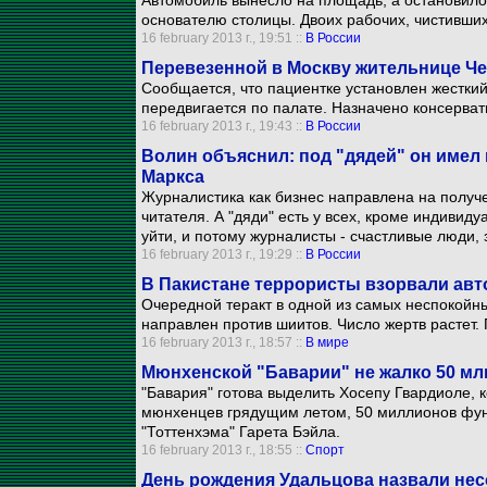
Автомобиль вынесло на площадь, а остановило
основателю столицы. Двоих рабочих, чистивших 
16 february 2013 г., 19:51 ::
В России
Перевезенной в Москву жительнице Че
Сообщается, что пациентке установлен жесткий
передвигается по палате. Назначено консерват
16 february 2013 г., 19:43 ::
В России
Волин объяснил: под "дядей" он имел 
Маркса
Журналистика как бизнес направлена на получ
читателя. А "дяди" есть у всех, кроме индивиду
уйти, и потому журналисты - счастливые люди,
16 february 2013 г., 19:29 ::
В России
В Пакистане террористы взорвали авт
Очередной теракт в одной из самых неспокойн
направлен против шиитов. Число жертв растет.
16 february 2013 г., 18:57 ::
В мире
Мюнхенской "Баварии" не жалко 50 мл
"Бавария" готова выделить Хосепу Гвардиоле, 
мюнхенцев грядущим летом, 50 миллионов фун
"Тоттенхэма" Гарета Бэйла.
16 february 2013 г., 18:55 ::
Спорт
День рождения Удальцова назвали нес