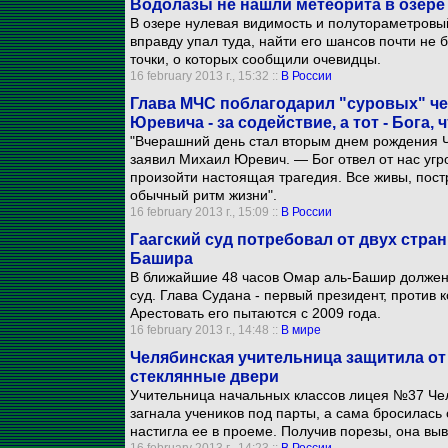
Водолазы не нашли метеорита в озере
В озере нулевая видимость и полутораметровый
вправду упал туда, найти его шансов почти не
точки, о которых сообщили очевидцы.
16 february 2013 г., 15:32 ::
В России
Глава МЧС поблагодарил "суровых" че
Юревича - за содействие, а тот - Бога, 
"Вчерашний день стал вторым днем рождения Ч
заявил Михаил Юревич. — Бог отвел от нас угр
произойти настоящая трагедия. Все живы, пост
обычный ритм жизни".
16 february 2013 г., 15:09 ::
В России
Гаагский суд потребовал от двух стра
Башира
В ближайшие 48 часов Омар аль-Башир должен
суд. Глава Судана - первый президент, против
Арестовать его пытаются с 2009 года.
16 february 2013 г., 14:48 ::
В мире
Челябинская учительница защитила от
стеклянные двери
Учительница начальных классов лицея №37 Ч
загнала учеников под парты, а сама бросилась
настигла ее в проеме. Получив порезы, она выв