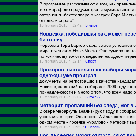
В программе рассказывают о том, как правильно
телемарафоне предусмотрены музыкальные и по
автор книги-бестселлера о кострах Ларс Мютти
оттенкам серого".
16 february 2013 г., 12:42 ::
В мире
Норвежка, победившая рак, может пер
биатлону
Норвежка Тора Бергер стала самой успешной 
мира в чешском Нове-Место. Она сумела повто
по количеству золотых медалей на одном перве
16 february 2013 г., 12:14 ::
Спорт
Прохоров выставляет не выборы мэра
однажды уже проиграл
Документы на регистрацию в качестве кандида
Новиков, занявший на выборах в 2009 году вто
принадлежности и много о том, что всем надо 
16 february 2013 г., 12:07 ::
В России
Метеорит, пропавший без следа, мог 
В озере Чебаркуль анализируют воду и собираю
успокаивает врач Онищенко. А Znak.com в колон
одном месте - поселке Чурилово - метеорит вы
16 february 2013 г., 11:35 ::
В России
Лос-Анджелес может отказаться от поб