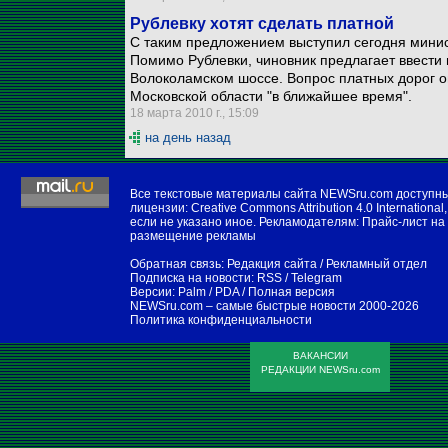
Рублевку хотят сделать платной
С таким предложением выступил сегодня минис
Помимо Рублевки, чиновник предлагает ввести 
Волоколамском шоссе. Вопрос платных дорог о
Московской области "в ближайшее время".
18 марта 2010 г., 15:09
на день назад
Все текстовые материалы сайта NEWSru.com доступн
лицензии:
Creative Commons Attribution 4.0 International
,
если не указано иное. Рекламодателям:
Прайс-лист на
размещение рекламы
Обратная связь:
Редакция сайта
/
Рекламный отдел
Подписка на новости:
RSS
/
Telegram
Версии:
Palm / PDA
/
Полная версия
NEWSru.com – самые быстрые новости
2000-2026
Политика конфиденциальности
ВАКАНСИИ
РЕДАКЦИИ NEWSru.com