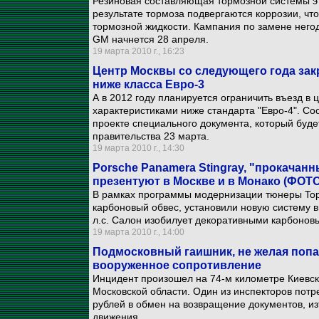
Резиновая составляющая тормозной системы эт
результате тормоза подвергаются коррозии, что
тормозной жидкости. Кампания по замене него
GM начнется 28 апреля.
19 марта 2010 г., 16:23
Центр Москвы со следующего года зак
ниже класса Евро-3
А в 2012 году планируется ограничить въезд в 
характеристиками ниже стандарта "Евро-4". С
проекте специального документа, который буде
правительства 23 марта.
19 марта 2010 г., 14:30
Porsche Panamera Stingray, "прокачан
презентуют в Москве и в Монако (ФОТО
В рамках программы модернизации тюнеры Top
карбоновый обвес, установили новую систему в
л.с. Салон изобилует декоративными карбонов
19 марта 2010 г., 14:00
Подмосковный гаишник, не желая попад
вооруженное сопротивление
Инцидент произошел на 74-м километре Киевск
Московской области. Один из инспекторов потре
рублей в обмен на возвращение документов, и
движения.