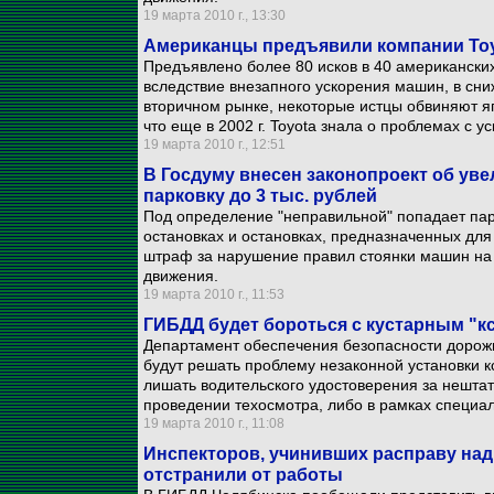
19 марта 2010 г., 13:30
Американцы предъявили компании Toyo
Предъявлено более 80 исков в 40 американских
вследствие внезапного ускорения машин, в сни
вторичном рынке, некоторые истцы обвиняют я
что еще в 2002 г. Toyota знала о проблемах с у
19 марта 2010 г., 12:51
В Госдуму внесен законопроект об ув
парковку до 3 тыс. рублей
Под определение "неправильной" попадает пар
остановках и остановках, предназначенных для
штраф за нарушение правил стоянки машин на 
движения.
19 марта 2010 г., 11:53
ГИБДД будет бороться с кустарным "
Департамент обеспечения безопасности дорож
будут решать проблему незаконной установки 
лишать водительского удостоверения за нештат
проведении техосмотра, либо в рамках специа
19 марта 2010 г., 11:08
Инспекторов, учинивших расправу над
отстранили от работы