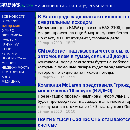
//
АВТОНОВОСТИ
//
ПЯТНИЦА, 19 МАРТА 2010 Г.
В Волгограде задержан автоинспектор
ВСЕ НОВОСТИ
В РОССИИ
смертельным исходом
ПАНДЕМИЯ
Милиционер на BMW врезался в ВАЗ-2106, в рез
В МИРЕ
Авария произошла еще 6 марта, однако беглого
ЭКОНОМИКА
По факту ДТП возбуждено уголовное дело.
РЕЛИГИЯ
19 марта 2010 г., 18:17
КРИМИНАЛ
СПОРТ
GM работает над лазерным стеклом, к
КУЛЬТУРА
автомобилем в туман, сильный дождь 
ИНОПРЕССА.ru
Фактически перед водителем будет не лобовое 
МНЕНИЯ
который с помощью лазера будет передаваться 
НЕДВИЖИМОСТЬ
которого не видно из-за плохой погоды.
ТЕХНОЛОГИИ
АВТО
19 марта 2010 г., 17:59
МЕДИЦИНА
Компания McLaren представила "гражда
менее чем за 10 секунд (ВИДЕО)
Презентацию провели чемпионы "Формулы-1" Л
будет производиться на заводе в английском го
тысячу машин стоимостью 170 тыс. фунтов (255
19 марта 2010 г., 16:56
Почти 8 тысяч Cadillac CTS отзываются
системе