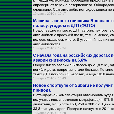
В ГИБДД Челябинска пообещали представить в
опровергнет версию потерпевшего. Обнародоват
следствию. Сам автомобилист видеозаписи не 
19 марта 2010 г., 10:17
Машина главного гаишника Ярославско
полосу, угодила в ДТП (ФОТО)
Подоспевшие на место ДТП автоинспекторы в 
автомобили с проезжей части, тем не менее, с
полосе, оказалось много. В утренний час пик 
автомобилистов.
18 марта 2010 г., 17:24
С начала года на российских дорогах п
аварий снизилось на 6,6%
Общее число аварий снизилось до 21,8 тыс., о
погибли дети, напротив, стало больше. По вин
таких ДТП погибли 89 человек, и еще 1010 чел
18 марта 2010 г., 16:43
Новое спорткупе от Subaru не получит
привода
В стандартной комплектации автомобиль буде
получить лишь спортивная модификация STI. В 
двигателя, мощность 160, 250 и 308 л.с. Цены 
33,8 тыс. долларов. Продажи начнутся в 2011 го
18 марта 2010 г., 16:28