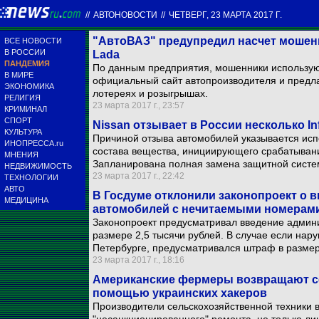
//
АВТОНОВОСТИ
//
ЧЕТВЕРГ, 23 МАРТА 2017 Г.
"АвтоВАЗ" предупредил насчет мошен
ВСЕ НОВОСТИ
В РОССИИ
Lada
ПАНДЕМИЯ
По данным предприятия, мошенники использую
В МИРЕ
официальный сайт автопроизводителя и предла
ЭКОНОМИКА
лотереях и розыгрышах.
РЕЛИГИЯ
23 марта 2017 г., 23:57
КРИМИНАЛ
СПОРТ
Nissan отзывает в России несколько Inf
КУЛЬТУРА
Причиной отзыва автомобилей указывается ис
ИНОПРЕССА.ru
состава вещества, инициирующего срабатывани
МНЕНИЯ
Запланирована полная замена защитной систе
НЕДВИЖИМОСТЬ
23 марта 2017 г., 22:42
ТЕХНОЛОГИИ
АВТО
В Госдуме отклонили законопроект о 
МЕДИЦИНА
автомобилей с нечитаемыми номерам
Законопроект предусматривал введение админ
размере 2,5 тысячи рублей. В случае если нар
Петербурге, предусматривался штраф в размер
23 марта 2017 г., 18:16
Американские фермеры возвращают се
помощью украинских хакеров
Производители сельскохозяйственной техники 