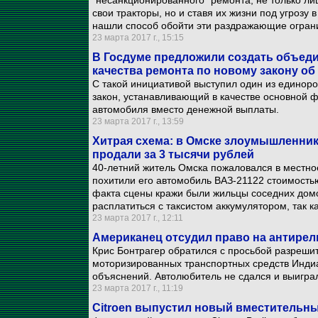
"несанкционированного" ремонта, не только л
свои тракторы, но и ставя их жизни под угрозу
нашли способ обойти эти раздражающие огран
23 марта 2017 г., 15:15
В Госдуме предложили создать объед
качества ремонта по новому закону о
С такой инициативой выступил один из единор
закон, устанавливающий в качестве основной
автомобиля вместо денежной выплаты.
23 марта 2017 г., 13:59
Хитрая схема: в Омске злоумышленники
продали за 3 тысячи рублей
40-летний житель Омска пожаловался в местное
похитили его автомобиль ВАЗ-21122 стоимостью
факта сцены кражи были жильцы соседних домо
расплатиться с таксистом аккумулятором, так к
23 марта 2017 г., 12:11
Американец отсудил право на антирел
Крис Бонтрагер обратился с просьбой разреши
моторизированных транспортных средств Индиан
объяснений. Автолюбитель не сдался и выигра
23 марта 2017 г., 11:19
Citroen выпустил новый вместительны