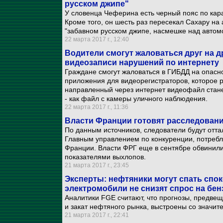
русском джипе"
У словенца Чеферина есть черный пояс по кара
Кроме того, он шесть раз пересекал Сахару на 
"забавном русском джипе, насмешке над автомо
22 марта 2017 г., 12:40
Водители смогут жаловаться друг на д
видеозаписи нарушений по интернету
Граждане смогут жаловаться в ГИБДД на опас
приложения для видеорегистраторов, которое
направленный через интернет видеофайл стан
- как файл с камеры уличного наблюдения.
22 марта 2017 г., 11:36
Власти Франции готовят расследовани
По данным источников, следователи будут отта
Главным управлением по конкуренции, потреб
Франции. Власти ФРГ еще в сентябре обвинили
показателями выхлопов.
21 марта 2017 г., 23:45
Эксперты: нефтяники могут спать спок
электромобили не снизят спрос на бен
Аналитики FGE считают, что прогнозы, предве
и закат нефтяного рынка, выстроены со значи
21 марта 2017 г., 22:41