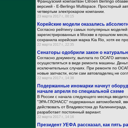
Французский компактвэн Citroen Berlingo обза
версией - E-Berlingo Multispaсe. Просторный 
четвертым электрокаром компании.
23 марта 2017 г., 00:15
Корейские модели оказались абсолют
Согласно рейтингу самых популярных моделей
зарегистрированных в Москве в прошлом месяц
сохранила корейская марка Kia Rio, хотя ее пр
22 марта 2017 г., 22:35
Сенаторы одобрили закон о натураль
Согласно документу, выплата по ОСАГО автов
осуществляться в виде ремонта машины. Деньг
исключительных случаях. При ремонте по ОСАГ
новые запчасти, если сам автовладелец не согл
22 марта 2017 г., 14:38
Подержанные иномарки начнут обору
начале апреля по специальной схеме
В России с начала следующего месяца вводит
"ЭРА-ГЛОНАСС" подержанных автомобилей, вво
действовать от Владивостока до Калининграда, 
разработает постоянный вариант.
22 марта 2017 г., 14:16
Президент УЕФА рассказал, как пять р