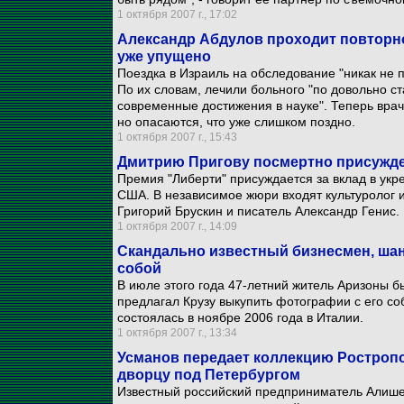
1 октября 2007 г., 17:02
Александр Абдулов проходит повторно
уже упущено
Поездка в Израиль на обследование "никак не 
По их словам, лечили больного "по довольно с
современные достижения в науке". Теперь вра
но опасаются, что уже слишком поздно.
1 октября 2007 г., 15:43
Дмитрию Пригову посмертно присужде
Премия "Либерти" присуждается за вклад в укр
США. В независимое жюри входят культуролог 
Григорий Брускин и писатель Александр Генис.
1 октября 2007 г., 14:09
Скандально известный бизнесмен, шан
собой
В июле этого года 47-летний житель Аризоны 
предлагал Крузу выкупить фотографии с его со
состоялась в ноябре 2006 года в Италии.
1 октября 2007 г., 13:34
Усманов передает коллекцию Ростроп
дворцу под Петербургом
Известный российский предприниматель Алише