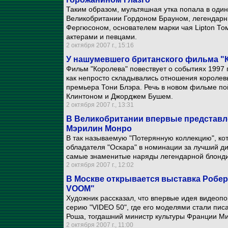
Таким образом, мультяшная утка попала в од
Великобритании Гордоном Брауном, легендар
Фергюсоном, основателем марки чая Lipton Т
актерами и певцами.
2 октября 2007 г., 15:16
У нашумевшего британского фильма "
Фильм "Королева" повествует о событиях 1997 г
как непросто складывались отношения королевы
премьера Тони Блэра. Речь в новом фильме по
Клинтоном и Джорджем Бушем.
2 октября 2007 г., 13:31
В Великобритании впервые представл
Мэрилин Монро
В так называемую "Потерянную коллекцию", кот
обладателя "Оскара" в номинации за лучший д
самые знаменитые наряды легендарной блонди
2 октября 2007 г., 12:02
В Москве открывается выставка Робер
VOOM"
Художник рассказал, что впервые идея видеопо
серию "VIDEO 50", где его моделями стали пис
Роша, тогдашний министр культуры Франции Ми
2 октября 2007 г., 11:00