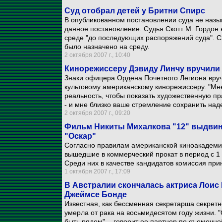
Суд отобрал детей у Бритни Спирс
В опубликованном постановлении суда не назы
данное постановление. Судья Скотт М. Гордон
среде "до последующих распоряжений суда". С
было назначено на среду.
2 октября 2007 г., 10:40
Кинорежиссеру Дэвиду Линчу вручили 
Знаки офицера Ордена Почетного Легиона вру
культовому американскому кинорежиссеру. "М
реальность, чтобы показать художественную пра
- и мне близко ваше стремление сохранить над
2 октября 2007 г., 09:20
Фильм Никиты Михалкова "12" выдвину
"Оскар"
Согласно правилам американской киноакадеми
вышедшие в коммерческий прокат в период с 1 
Среди них в качестве кандидатов комиссия пр
1 октября 2007 г., 17:09
В Австралии скончалась актриса Лоис
Джеймсе Бонде
Известная, как бессменная секретарша секретн
умерла от рака на восьмидесятом году жизни. 
быть рядом", - говорит ее партнер по съемочн