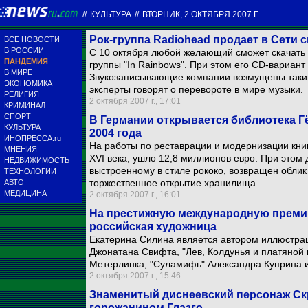
//
КУЛЬТУРА
//
ВТОРНИК, 2 ОКТЯБРЯ 2007 Г.
Рок-группа Radiohead продает в Сети
ВСЕ НОВОСТИ
В РОССИИ
С 10 октября любой желающий сможет скачать 
ПАНДЕМИЯ
группы "In Rainbows". При этом его CD-вариант
В МИРЕ
Звукозаписывающие компании возмущены таки
ЭКОНОМИКА
эксперты говорят о перевороте в мире музыки.
РЕЛИГИЯ
2 октября 2007 г., 17:01
КРИМИНАЛ
СПОРТ
В Германии открывается библиотека Г
КУЛЬТУРА
2004 года
ИНОПРЕССА.ru
На работы по реставрации и модернизации кни
МНЕНИЯ
XVI века, ушло 12,8 миллионов евро. При этом 
НЕДВИЖИМОСТЬ
выстроенному в стиле рококо, возвращен облик 
ТЕХНОЛОГИИ
торжественное открытие хранилища.
АВТО
МЕДИЦИНА
2 октября 2007 г., 16:01
На престижную международную преми
российская художница
Екатерина Силина является автором иллюстрац
Джонатана Свифта, "Лев, Колдунья и платяной
Метерлинка, "Суламифь" Александра Куприна и
2 октября 2007 г., 15:46
Знаменитый диснеевский персонаж С
горожанином Глазго