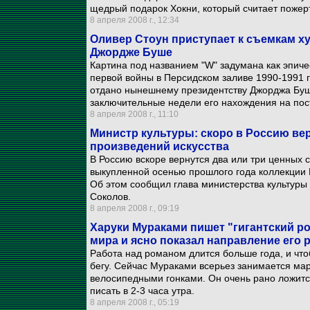
щедрый подарок Хокни, который считает пожер
8 апреля 2008 г., 12:34
Оливер Стоун приступает к съемкам х
Джордже Буше
Картина под названием "W" задумана как эпиче
первой войны в Персидском заливе 1990-1991 
отдано нынешнему президентству Джорджа Буша
заключительные недели его нахождения на пост
8 апреля 2008 г., 11:10
Министр культуры: скоро в Россию ве
произведений искусства
В Россию вскоре вернутся два или три ценных 
выкупленной осенью прошлого года коллекции 
Об этом сообщил глава министерства культуры
Соколов.
8 апреля 2008 г., 09:19
Харуки Мураками пишет "гигантский ро
мира и ясно показал направление его 
Работа над романом длится больше года, и что
бегу. Сейчас Мураками всерьез занимается ма
велосипедными гонками. Он очень рано ложится
писать в 2-3 часа утра.
8 апреля 2008 г., 05:19