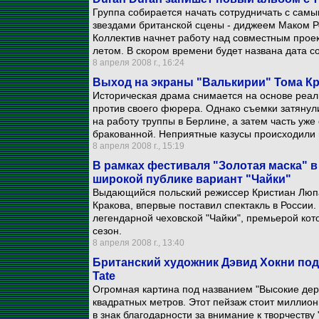
Группа собирается начать сотрудничать с са
звездами британской сцены - диджеем Маком Ро
Коллектив начнет работу над совместным прое
летом. В скором времени будет названа дата с
8 апреля 2008 г., 16:24
Выход на экраны "Валькирии" Тома Кру
Историческая драма снимается на основе реа
против своего фюрера. Однако съемки затянул
на работу труппы в Берлине, а затем часть уж
бракованной. Неприятные казусы происходили
8 апреля 2008 г., 15:19
В рамках фестиваля "Золотая маска" 
широкой публике вариант "Чайки"
Выдающийся польский режиссер Кристиан Люпа
Кракова, впервые поставил спектакль в России
легендарной чеховской "Чайки", премьерой кот
сезон.
8 апреля 2008 г., 13:40
Британский художник Дэвид Хокни под
Tate
Огромная картина под названием "Высокие дер
квадратных метров. Этот пейзаж стоит миллион
в знак благодарности за внимание к творчеству