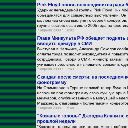
Pink Floyd вновь воссоединится ради
Ударник легендарной группы Pink Floyd Ник Мэ
объединятся для совместных выступлений. Он 
коллектива снова выступят с серией концерто
группы состоялось в июле 2005 года на фестива
7 апреля 2008 г., 18:02
Глава Минкульта РФ обещает поднять 
вводить цензуру в СМИ
Выступая в Нальчике, Александр Соколов сооб
оплаты труда позволит руководителям повыси
сотрудникам. Говоря о СМИ, министр заявил, ч
учитывает реальности нынешнего времени, одн
7 апреля 2008 г., 17:43
Скандал после смерти: на последнем к
фонограмму
На Олимпиаде в Турине великий тенор Лучано 
исполнял под фонограмму свою лучшую арию N
мемуаров, опубликованных на минувшей неделе
Маджиера, отыгравший более тысячи концертов
7 апреля 2008 г., 15:40
"Кожаные головы" Джорджа Клуни не 
прошлой недели
"Кожаные головы" заняли второе место, собрав