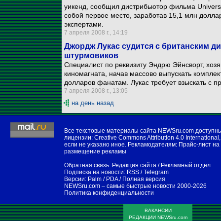
уикенд, сообщил дистрибьютор фильма Universal
собой первое место, заработав 15,1 млн долла
экспертами.
7 апреля 2008 г., 14:19
Джордж Лукас судится с британским д
штурмовиков
Специалист по реквизиту Эндрю Эйнсворт, хозя
киномагната, начав массово выпускать комплек
долларов фанатам. Лукас требует взыскать с 
7 апреля 2008 г., 13:05
на день назад
Все текстовые материалы сайта NEWSru.com доступн
лицензии:
Creative Commons Attribution 4.0 International
,
если не указано иное. Рекламодателям:
Прайс-лист на
размещение рекламы
Обратная связь:
Редакция сайта
/
Рекламный отдел
Подписка на новости:
RSS
/
Telegram
Версии:
Palm / PDA
/
Полная версия
NEWSru.com – самые быстрые новости
2000-2026
Политика конфиденциальности
ВАКАНСИИ
РЕДАКЦИИ NEWSru.com