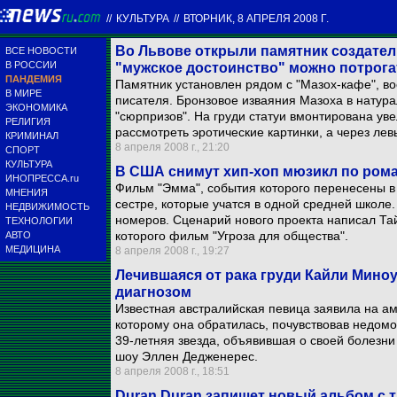
//
КУЛЬТУРА
//
ВТОРНИК, 8 АПРЕЛЯ 2008 Г.
Во Львове открыли памятник создател
ВСЕ НОВОСТИ
В РОССИИ
"мужское достоинство" можно потрога
ПАНДЕМИЯ
Памятник установлен рядом с "Мазох-кафе", 
В МИРЕ
писателя. Бронзовое изваяния Мазоха в натура
ЭКОНОМИКА
"сюрпризов". На груди статуи вмонтирована ув
РЕЛИГИЯ
рассмотреть эротические картинки, а через ле
КРИМИНАЛ
8 апреля 2008 г., 21:20
СПОРТ
КУЛЬТУРА
В США снимут хип-хоп мюзикл по ром
ИНОПРЕССА.ru
Фильм "Эмма", события которого перенесены в 
МНЕНИЯ
сестре, которые учатся в одной средней школе.
НЕДВИЖИМОСТЬ
номеров. Сценарий нового проекта написал Та
ТЕХНОЛОГИИ
которого фильм "Угроза для общества".
АВТО
МЕДИЦИНА
8 апреля 2008 г., 19:27
Лечившаяся от рака груди Кайли Миноуг
диагнозом
Известная австралийская певица заявила на ам
которому она обратилась, почувствовав недомог
39-летняя звезда, объявившая о своей болезни 
шоу Эллен Дедженерес.
8 апреля 2008 г., 18:51
Duran Duran запишет новый альбом с 