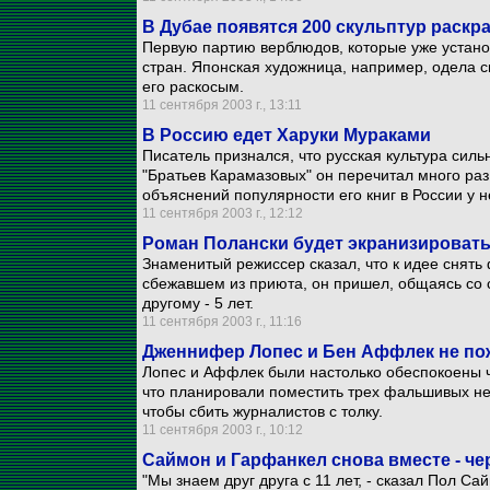
В Дубае появятся 200 скульптур раск
Первую партию верблюдов, которые уже устано
стран. Японская художница, например, одела с
его раскосым.
11 сентября 2003 г., 13:11
В Россию едет Харуки Мураками
Писатель признался, что русская культура сильн
"Братьев Карамазовых" он перечитал много раз
объяснений популярности его книг в России у не
11 сентября 2003 г., 12:12
Роман Полански будет экранизировать
Знаменитый режиссер сказал, что к идее снять
сбежавшем из приюта, он пришел, общаясь со с
другому - 5 лет.
11 сентября 2003 г., 11:16
Дженнифер Лопес и Бен Аффлек не пож
Лопес и Аффлек были настолько обеспокоены 
что планировали поместить трех фальшивых нев
чтобы сбить журналистов с толку.
11 сентября 2003 г., 10:12
Саймон и Гарфанкел снова вместе - чер
"Мы знаем друг друга с 11 лет, - сказал Пол С