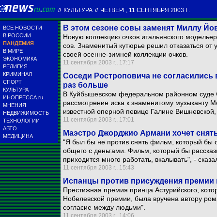
//
КУЛЬТУРА
//
ЧЕТВЕРГ, 11 СЕНТЯБРЯ 2003 Г.
В этом сезоне совы заменят Миллу Йо
ВСЕ НОВОСТИ
В РОССИИ
Новую коллекцию очков итальянского моделье
ПАНДЕМИЯ
сов. Знаменитый кутюрье решил отказаться от 
В МИРЕ
своей осенне-зимней коллекции очков.
ЭКОНОМИКА
11 сентября 2003 г., 17:17
РЕЛИГИЯ
КРИМИНАЛ
Соседи Ростроповича не согласились вз
СПОРТ
раз больше
КУЛЬТУРА
В Куйбышевском федеральном районном суде 
ИНОПРЕССА.ru
рассмотрение иска к знаменитому музыканту Мс
МНЕНИЯ
известной оперной певице Галине Вишневской,
НЕДВИЖИМОСТЬ
11 сентября 2003 г., 17:01
ТЕХНОЛОГИИ
АВТО
Маэстро Джорджио Армани хочет снят
МЕДИЦИНА
"Я был бы не против снять фильм, который бы 
общего с деньгами. Фильм, который бы рассказы
приходится много работать, вкалывать", - сказ
11 сентября 2003 г., 15:43
Испанцы против присуждения премии 
Престижная премия принца Астурийского, кот
Нобелевской премии, была вручена автору рома
согласие между людьми".
11 сентября 2003 г., 14:06