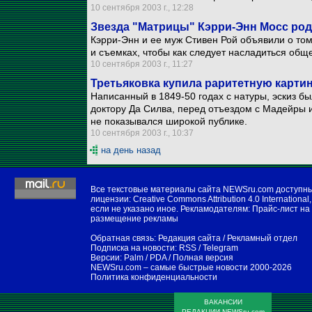
10 сентября 2003 г., 12:28
Звезда "Матрицы" Кэрри-Энн Мосс род
Кэрри-Энн и ее муж Стивен Рой объявили о том
и съемках, чтобы как следует насладиться общ
10 сентября 2003 г., 11:27
Третьяковка купила раритетную карти
Написанный в 1849-50 годах с натуры, эскиз б
доктору Да Силва, перед отъездом с Мадейры и
не показывался широкой публике.
10 сентября 2003 г., 10:37
на день назад
Все текстовые материалы сайта NEWSru.com доступн
лицензии:
Creative Commons Attribution 4.0 International
,
если не указано иное. Рекламодателям:
Прайс-лист на
размещение рекламы
Обратная связь:
Редакция сайта
/
Рекламный отдел
Подписка на новости:
RSS
/
Telegram
Версии:
Palm / PDA
/
Полная версия
NEWSru.com – самые быстрые новости
2000-2026
Политика конфиденциальности
ВАКАНСИИ
РЕДАКЦИИ NEWSru.com