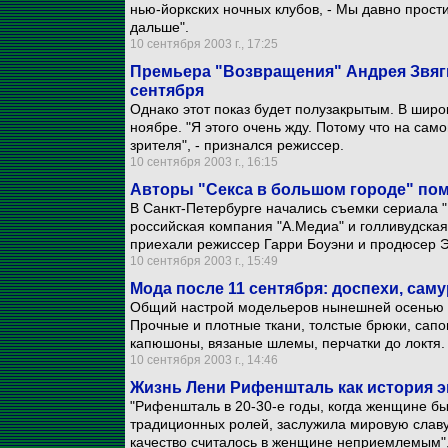
нью-йоркских ночных клубов, - Мы давно прост
дальше".
10 сентября 2003 г., 17:25
Премьера "Возвращения" Андрея Звяги
сентября
Однако этот показ будет полузакрытым. В широ
ноябре. "Я этого очень жду. Потому что на сам
зрителя", - признался режиссер.
10 сентября 2003 г., 16:15
Авторы "Секса в большом городе" пом
В Санкт-Петербурге начались съемки сериала 
российская компания "А.Медиа" и голливудская
приехали режиссер Гарри Боуэни и продюсер Э
10 сентября 2003 г., 15:49
Мода после 11 сентября: доспехи, сам
Общий настрой модельеров нынешней осенью т
Прочные и плотные ткани, толстые брюки, сапо
капюшоны, вязаные шлемы, перчатки до локтя.
10 сентября 2003 г., 14:46
Жизнь Лени Рифеншталь как история 
"Рифеншталь в 20-30-е годы, когда женщине бы
традиционных ролей, заслужила мировую славу.
качество считалось в женщине неприемлемым", 