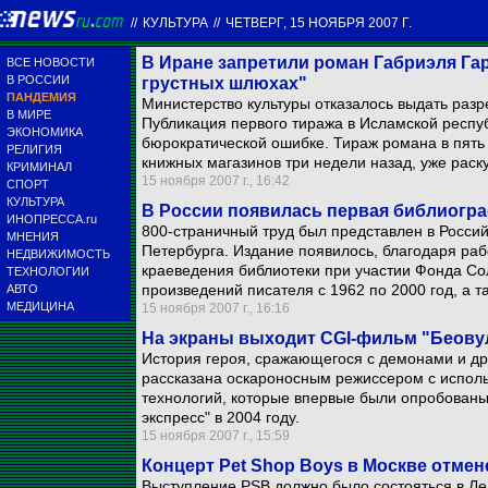
//
КУЛЬТУРА
//
ЧЕТВЕРГ, 15 НОЯБРЯ 2007 Г.
В Иране запретили роман Габриэля Га
ВСЕ НОВОСТИ
В РОССИИ
грустных шлюхах"
ПАНДЕМИЯ
Министерство культуры отказалось выдать разр
В МИРЕ
Публикация первого тиража в Исламской респу
ЭКОНОМИКА
бюрократической ошибке. Тираж романа в пять
РЕЛИГИЯ
книжных магазинов три недели назад, уже раск
КРИМИНАЛ
15 ноября 2007 г., 16:42
СПОРТ
КУЛЬТУРА
В России появилась первая библиогр
ИНОПРЕССА.ru
800-страничный труд был представлен в Росси
МНЕНИЯ
Петербурга. Издание появилось, благодаря ра
НЕДВИЖИМОСТЬ
краеведения библиотеки при участии Фонда Со
ТЕХНОЛОГИИ
произведений писателя с 1962 по 2000 год, а та
АВТО
МЕДИЦИНА
15 ноября 2007 г., 16:16
На экраны выходит CGI-фильм "Беову
История героя, сражающегося с демонами и др
рассказана оскароносным режиссером с испо
технологий, которые впервые были опробован
экспресс" в 2004 году.
15 ноября 2007 г., 15:59
Концерт Pet Shop Boys в Москве отмен
Выступление PSB должно было состояться в Л