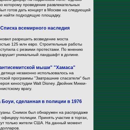
но которому проведение развлекательных
был готов дать концерт в Москве на следующей
ли найти подходящую площадку.
 Списка всемирного наследия
новил разрешить возведение моста
остью 125 млн евро. Строительные работы
ступила с резкими протестами. По мнению
азрушит уникальный ландшафт в долине.
 "антисемитской мыши" "Хамаса"
 детище незаконно использовалось на
тской программы "Завтрашние спасатели" был
роя киностудии Walt Disney. Двойник Микки-
нистскому врагу.
Боуи, сделанная в полиции в 1976
хуаны. Снимок был обнаружен на распродаже
офицеру полиции. Принять участие в торгах,
огут только жители США. На данный момент
 долларов.