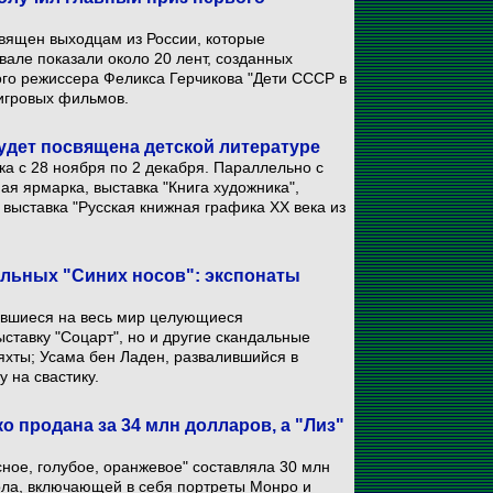
священ выходцам из России, которые
але показали около 20 лент, созданных
ого режиссера Феликса Герчикова "Дети СССР в
игровых фильмов.
будет посвящена детской литературе
а с 28 ноября по 2 декабря. Параллельно с
я ярмарка, выставка "Книга художника",
 выставка "Русская книжная графика ХХ века из
альных "Синих носов": экспонаты
ившиеся на весь мир целующиеся
тавку "Соцарт", но и другие скандальные
хты; Усама бен Ладен, развалившийся в
 на свастику.
о продана за 34 млн долларов, а "Лиз"
ное, голубое, оранжевое" составляла 30 млн
хола, включающей в себя портреты Монро и