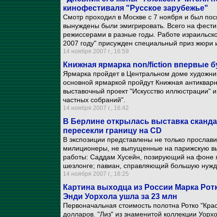
кинофестиваля "Русское зарубежье"
Смотр проходил в Москве с 7 ноября и был по
вынуждены были эмигрировать. Всего на фестив
режиссерами в разные годы. Работе израильск
2007 году" присужден специальный приз жюри 
14 ноября 2007 г., 16:59
Книжная ярмарка non/fiction впервые 
Ярмарка пройдет в Центральном доме художник
основной ярмаркой пройдут Книжная антикварна
выставочный проект "Искусство иллюстрации" и
частных собраний".
14 ноября 2007 г., 16:42
В Берлине открылась выставка сканд
пересекли границу на CD
В экспозиции представлены не только прослав
милиционеры, не выпущенные на парижскую выс
работы: Саддам Хусейн, позирующий на фоне я
шезлонге; павиан, справляющий большую нужду
14 ноября 2007 г., 16:25
Картина выходца из России Марка Ротк
Энди Уорхола ушла за 23 млн
Первоначальная стоимость полотна Ротко "Крас
долларов. "Лиз" из знаменитой коллекции Уор