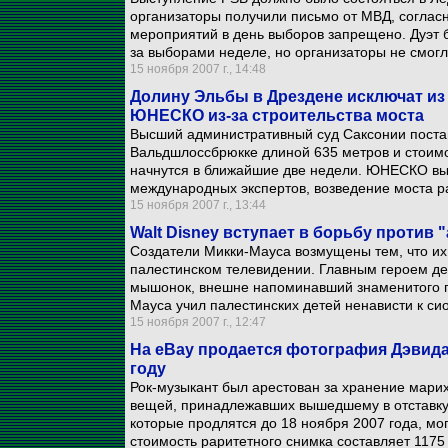
организаторы получили письмо от МВД, соглас
мероприятий в день выборов запрещено. Дуэт 
за выборами неделе, но организаторы не смог
15 ноября 2007 г., 14:48
Долину Эльбы в Дрездене исключат из
ЮНЕСКО из-за строительства моста
Высший административный суд Саксонии поста
Вальдшлоссбрюкке длиной 635 метров и стоим
начнутся в ближайшие две недели. ЮНЕСКО вы
международных экспертов, возведение моста р
15 ноября 2007 г., 13:44
Walt Disney вступает в борьбу против
Создатели Микки-Мауса возмущены тем, что их
палестинском телевидении. Главным героем де
мышонок, внешне напоминавший знаменитого ге
Мауса учил палестинских детей ненависти к сио
15 ноября 2007 г., 12:47
На eBay продается фотография Дэвида 
году
Рок-музыкант был арестован за хранение мари
вещей, принадлежавших вышедшему в отставку 
которые продлятся до 18 ноября 2007 года, м
стоимость раритетного снимка составляет 1175