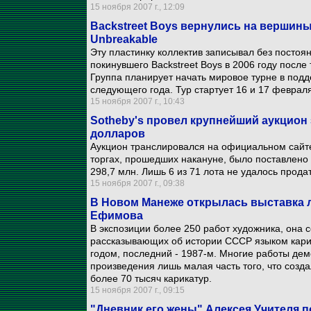
15 ноября 2007 г., 12:09
Backstreet Boys вернулись на вершин
Unbreakable
Эту пластинку коллектив записывал без постоя
покинувшего Backstreet Boys в 2006 году после 
Группа планирует начать мировое турне в подд
следующего года. Тур стартует 16 и 17 феврал
15 ноября 2007 г., 10:43
Sotheby's провел крупнейший аукцион 
долларов
Аукцион транслировался на официальном сайте
торгах, прошедших накануне, было поставлено 
298,7 млн. Лишь 6 из 71 лота не удалось продат
15 ноября 2007 г., 09:38
В Новом Манеже открылась выставка л
Ефимова
В экспозиции более 250 работ художника, она с
рассказывающих об истории СССР языком карик
годом, последний - 1987-м. Многие работы де
произведения лишь малая часть того, что созда
более 70 тысяч карикатур.
15 ноября 2007 г., 09:15
"Дневник его жены" Алексея Учителя 