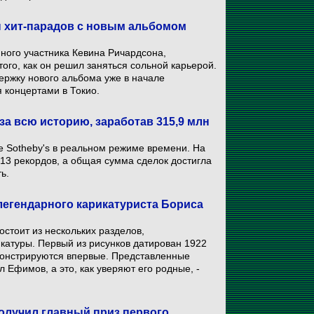
ы хит-парадов с новым альбомом
нного участника Кевина Ричардсона,
того, как он решил заняться сольной карьерой.
ержку нового альбома уже в начале
я концертами в Токио.
за всю историю, заработав 315,9 млн
 Sotheby's в реальном режиме времени. На
13 рекордов, а общая сумма сделок достигла
ь.
егендарного карикатуриста Бориса
остоит из нескольких разделов,
атуры. Первый из рисунков датирован 1922
монстрируются впервые. Представленные
л Ефимов, а это, как уверяют его родные, -
получил главный приз первого