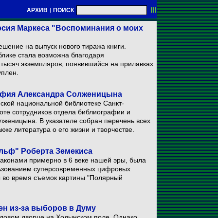
АРХИВ
|
ПОИСК
рсия Маркеса "Воспоминания о моих
ешение на выпуск нового тиража книги.
блике стала возможна благодаря
 тысяч экземпляров, появившийся на прилавках
уплен.
афия Александра Солженицына
йской национальной библиотеке Санкт-
боте сотрудников отдела библиографии и
лженицына. В указателе собран перечень всех
кже литература о его жизни и творчестве.
льф" Роберта Земекиса
аконами примерно в 6 веке нашей эры, была
льзованием суперсовременных цифровых
ы во время съемок картины "Полярный
ен из-за выборов в Думу
едовом дворце на Ходынском поле. Однако