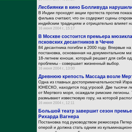
Лесбиянки в кино Болливуда нарушил
В Индии проходят акции протеста против показ
фильма считают, что он содержит сцены откро
индийским традициям и отрицательно влияет н
16 июня 2004 г., 15:17
В Москве состоится премьера мюзикла
псковских десантников в Чечне
84 десантника погибли в 2000 году. Впервые н
постановка, основанная на документальном ма
18-летнем юноше, который решает для себя о
проблемы - совершает жизненный выбор.
16 июня 2004 г., 13:00
Древнюю крепость Массада возле Мер
Одна из главных достопримечательностей Изра
ЮНЕСКО, находится под угрозой. Две тысячи л
от Мертвого моря, осаждали римские легионы. 
размывают известковую гору, на которой расп
16 июня 2004 г., 12:11
Большой театр завершит сезон премье
Рихарда Вагнера
Постановка под руководством режиссера Петер
оперой и должна стать одним из кульминацион