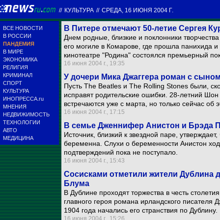
//
КУЛЬТУРА
//
СРЕДА, 16 ИЮНЯ 2004 Г.
В Питере отмечают 50-летие Сергея Ку
ВСЕ НОВОСТИ
В РОССИИ
Днем родные, близкие и поклонники творчества
ПАНДЕМИЯ
его могиле в Комарове, где прошла панихида и
В МИРЕ
кинотеатре "Родина" состоялся премьерный по
ЭКОНОМИКА
16 июня 2004 г., 19:35
РЕЛИГИЯ
КРИМИНАЛ
У дочери Мика Джаггера роман с сыно
СПОРТ
Пусть The Beatles и The Rolling Stones были, с
КУЛЬТУРА
исправят родительские ошибки. 28-летний Шон
ИНОПРЕССА.ru
встречаются уже с марта, но только сейчас об 
МНЕНИЯ
16 июня 2004 г., 17:15
НЕДВИЖИМОСТЬ
ТЕХНОЛОГИИ
В семье Дженнифер Анистон и Брэда 
АВТО
Источник, близкий к звездной паре, утверждает,
МЕДИЦИНА
беременна. Слухи о беременности Анистон ход
подтверждений пока не поступало.
16 июня 2004 г., 15:43
Сосисками отметили жители Дублина д
Блума
В Дублине проходят торжества в честь столети
главного героя романа ирландского писателя Д
1904 года начались его странствия по Дублину.
16 июня 2004 г., 15:26