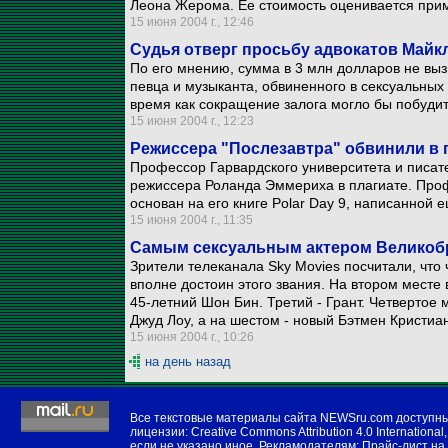
Леона Жерома. Ее стоимость оценивается прим
15 июня 2004 г., 12:46
Судья отверг просьбу адвокатов Майк
По его мнению, сумма в 3 млн долларов не вы
певца и музыканта, обвиненного в сексуальных
время как сокращение залога могло бы побудит
15 июня 2004 г., 12:23
Режиссера "Послезавтра" обвинили в 
Профессор Гарвардского университета и писат
режиссера Роланда Эммериха в плагиате. Проф
основан на его книге Polar Day 9, написанной е
15 июня 2004 г., 11:35
Самым сексуальным актером Великоб
Зрители телеканала Sky Movies посчитали, что
вполне достоин этого звания. На втором месте 
45-летний Шон Бин. Третий - Грант. Четвертое 
Джуд Лоу, а на шестом - новый Бэтмен Кристиа
15 июня 2004 г., 10:26
на день назад
Все текстовые материалы сайта NEWSru.com доступн
лицензии:
Creative Commons Attribution 4.0 International
,
если не указано иное. Рекламодателям:
Прайс-лист на