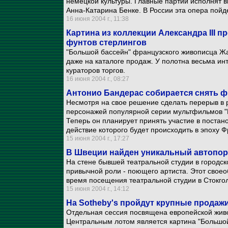
немецкой культуры. Главные партии исполнят
Анна-Катарина Бенке. В России эта опера пойд
16 июня 2004 г., 11:38
Картина из коллекции Александра III пр
фунтов стерлингов
"Большой бассейн" французского живописца Ж
даже на каталоге продаж. У полотна весьма ин
кураторов торгов.
16 июня 2004 г., 08:27
Антонио Бандерас собирается снять 
Несмотря на свое решение сделать перерыв в р
персонажей популярной серии мультфильмов "Шр
Теперь он планирует принять участие в постано
действие которого будет происходить в эпоху Ф
15 июня 2004 г., 17:27
В Швеции найден уникальный автопо
На стене бывшей театральной студии в городск
привычной роли - поющего артиста. Этот своео
время посещения театральной студии в Стокго
15 июня 2004 г., 14:12
На Sotheby's пройдут крупные продаж
Отдельная сессия посвящена европейской жив
Центральным лотом является картина "Большо