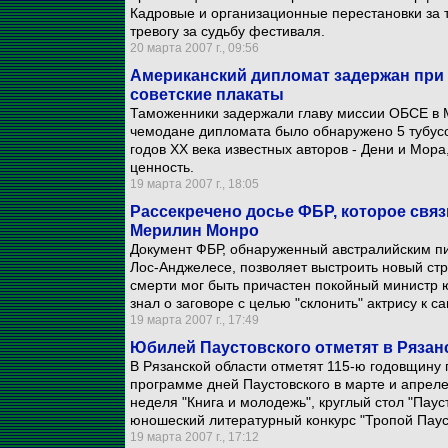
Кадровые и организационные перестановки за
тревогу за судьбу фестиваля.
20 марта 2007 г., 09:56
Американский дипломат задержан при 
советские плакаты
Таможенники задержали главу миссии ОБСЕ в 
чемодане дипломата было обнаружено 5 тубус
годов XX века известных авторов - Дени и Мор
ценность.
19 марта 2007 г., 18:05
Рассекречено досье ФБР, которое свя
Мерилин Монро
Документ ФБР, обнаруженный австралийским п
Лос-Анджелесе, позволяет выстроить новый с
смерти мог быть причастен покойный министр 
знал о заговоре с целью "склонить" актрису к 
19 марта 2007 г., 17:49
Юбилей Паустовского отметят в Рязан
В Рязанской области отметят 115-ю годовщину 
программе дней Паустовского в марте и апреле
неделя "Книга и молодежь", круглый стол "Паус
юношеский литературный конкурс "Тропой Пауст
19 марта 2007 г., 17:12