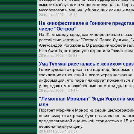
высоких каблуках и в черном полупальто. Перв
мусоровозов и машин, убирающих улицы и пе
20 марта 2007 г., 16:12
На кинофестивале в Гонконге представ
числе "Остров"
На 31-м международном кинофестивале в разл
российские картины: "Остров" Павла Лунгина, "
Александра Рогожкина. В рамках кинофестиваля
Film Awards, которую уже окрестили "азиатским
20 марта 2007 г., 15:28
Ума Турман рассталась с женихом сра
Голливудская актриса и ее партнер, бизнесмен
трехлетних отношений и всего через несколько 
информация, что пара планирует пожениться эт
утверждают, что влюбленные не могли долго с
20 марта 2007 г., 14:47
"Лимонная Мэрилин" Энди Уорхола може
млн
Портрет Мэрилин Монро из серии шелкографий
после смерти актрисы, будет выставлено на нью
предполагаемой оценочной стоимостью в 15 млн
первоначальную цену.
20 марта 2007 г., 13:37