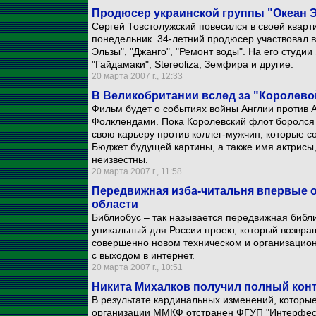
Продюсер украинской группы "Океан Э
Сергей Товстолужский повесился в своей кварт
понедельник. 34-летний продюсер участвовал в
Эльзы", "Джанго", "Ремонт воды". На его студи
"Гайдамаки", Stereoliza, Земфира и другие.
20 марта 2007 г., 12:33
В Великобритании вслед за "Королево
Фильм будет о событиях войны Англии против А
Фолклендами. Пока Королевский флот боролся з
свою карьеру против коллег-мужчин, которые с
Бюджет будущей картины, а также имя актрисы,
неизвестны.
20 марта 2007 г., 11:58
Передвижная изба-читальня впервые о
области
Библиобус – так называется передвижная библи
уникальный для России проект, который возвра
совершенно новом техническом и организацио
с выходом в интернет.
20 марта 2007 г., 10:51
Никита Михалков получил полный кон
В результате кардинальных изменений, которые
организации ММКФ отстранен ФГУП "Интерфест