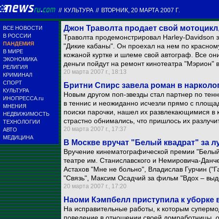
//
КУЛЬТУРА
//
ВТОРНИК, 20 МАРТА 2007 Г.
Джон Траволта продает свой мотоцикл
ВСЕ НОВОСТИ
В РОССИИ
Траволта продемонстрировал Harley-Davidson 
ПАНДЕМИЯ
"Дикие кабаны". Он проехал на нем по красному
В МИРЕ
кожаной куртке и шлеме свой автограф. Все он
ЭКОНОМИКА
деньги пойдут на ремонт кинотеатра "Мэрион" 
РЕЛИГИЯ
20 марта 2007 г., 18:13
КРИМИНАЛ
СПОРТ
Бритни Спирс завела роман в нарколо
КУЛЬТУРА
Новым другом поп-звезды стал партнер по тенн
ИНОПРЕССА.ru
в теннис и неожиданно исчезли прямо с площад
МНЕНИЯ
поиски парочки, нашел их развлекающимися в к
НЕДВИЖИМОСТЬ
страстно обнимались, что пришлось их разлучит
ТЕХНОЛОГИИ
20 марта 2007 г., 17:37
АВТО
МЕДИЦИНА
В Москве вручат "Белый квадрат" за 
Вручение кинематографической премии "Белый к
театре им. Станиславского и Немировича-Данче
Астахов "Мне не больно", Владислав Гурчин ("
"Связь", Максим Осадчий за фильм "Вдох – выд
20 марта 2007 г., 17:20
Наоми Кэмпбелл приступила к уборке 
На исправительные работы, к которым супермо
поведение в отношении своей домработницы, о