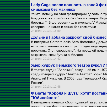
Lady Gaga после полностью голой фо
снимками без макияжа
Узнать певицу на этой фотографии довольно тру
бледная кожа, футболка без бюстгальтера. Подп
бороться". В фотосессии для журнала V Magazi
совершенно нагая и также без косметики.
24 июля 2013 г., 15:59
Дольче и Габбана закроют свой бизнес
В интервью Corriere della Sera Доменико Дольче
если многомиллионный штраф будет подтвержде
пережить. Это невозможно". На прошлой неделе
закрывали свои бутики в Милане.
24 июля 2013 г., 14:42
Умер худрук Пермского театра кукол И
В театре-студии "Арлекин", созданной им в 197
среди которых худрук "Театра-Театра" Борис М
Анатолий Пичкалев. В 2005 году Тернавский б
России".
24 июля 2013 г., 12:48
Фанаты "Короля и Шута" хотят постав
"Юбилейного"
В интернете начался сбор подписей за установк
данная идея будет осуществляться, пока не под