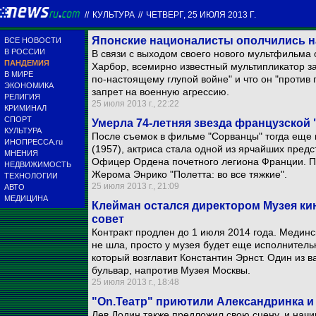
//
КУЛЬТУРА
//
ЧЕТВЕРГ, 25 ИЮЛЯ 2013 Г.
Японские националисты ополчились н
ВСЕ НОВОСТИ
В РОССИИ
В связи с выходом своего нового мультфильма 
ПАНДЕМИЯ
Харбор, всемирно известный мультипликатор за
В МИРЕ
по-настоящему глупой войне" и что он "против 
ЭКОНОМИКА
запрет на военную агрессию.
РЕЛИГИЯ
25 июля 2013 г., 22:22
КРИМИНАЛ
СПОРТ
Умерла 74-летняя звезда французской
КУЛЬТУРА
После съемок в фильме "Сорванцы" тогда ещ
ИНОПРЕССА.ru
(1957), актриса стала одной из ярчайших пред
МНЕНИЯ
Офицер Ордена почетного легиона Франции. 
НЕДВИЖИМОСТЬ
Жерома Энрико "Полетта: во все тяжкие".
ТЕХНОЛОГИИ
25 июля 2013 г., 21:09
АВТО
МЕДИЦИНА
Клейман остался директором Музея кин
совет
Контракт продлен до 1 июля 2014 года. Мединс
не шла, просто у музея будет еще исполнительн
который возглавит Константин Эрнст. Один из 
бульвар, напротив Музея Москвы.
25 июля 2013 г., 18:48
"On.Театр" приютили Александринка и
Лев Додин также предложил свою сцену, и начи