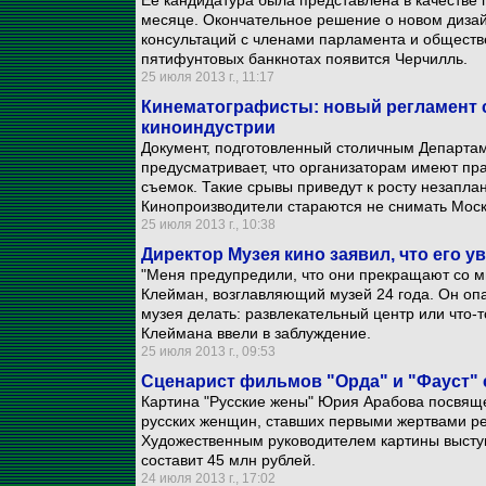
Ее кандидатура была представлена в качестве
месяце. Окончательное решение о новом дизай
консультаций с членами парламента и обществ
пятифунтовых банкнотах появится Черчилль.
25 июля 2013 г., 11:17
Кинематографисты: новый регламент с
киноиндустрии
Документ, подготовленный столичным Департа
предусматривает, что организаторам имеют пр
съемок. Такие срывы приведут к росту незапла
Кинопроизводители стараются не снимать Моск
25 июля 2013 г., 10:38
Директор Музея кино заявил, что его 
"Меня предупредили, что они прекращают со мно
Клейман, возглавляющий музей 24 года. Он опас
музея делать: развлекательный центр или что-т
Клеймана ввели в заблуждение.
25 июля 2013 г., 09:53
Сценарист фильмов "Орда" и "Фауст"
Картина "Русские жены" Юрия Арабова посвяще
русских женщин, ставших первыми жертвами р
Художественным руководителем картины высту
составит 45 млн рублей.
24 июля 2013 г., 17:02