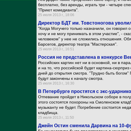
бесплатно, без аренды, играть три - четыре сп
"Приют комедианта".
25 июля 2013 г., 18:06
Директор БДТ им. Товстоногова уволил
"Когда Могучего только назначили, он говорил 
хочу и не могу принимать в этом участие", - ск
человеком" у нее не сложились отношения. Об
Барсегов, директор театра "Мастерская".
25 июля 2013 г., 16:51
Россия не представлена в конкурсе В
Российских картин нет ни в основной, ни в па
и на то, что российской будет картина-сюрприз
дней до открытия смотра. "Трудно быть богом"
будут закончены к началу смотра.
25 июля 2013 г., 16:30
В Петербурге простятся с экс-ударни
Отпевание пройдет в Никольском соборе в пол
этого состоятся похороны на Смоленском клад
музыканту не будет. Погребение состоится нед
кладбища.
25 июля 2013 г., 11:50
Джейн Остин сменила Дарвина на 10-ф