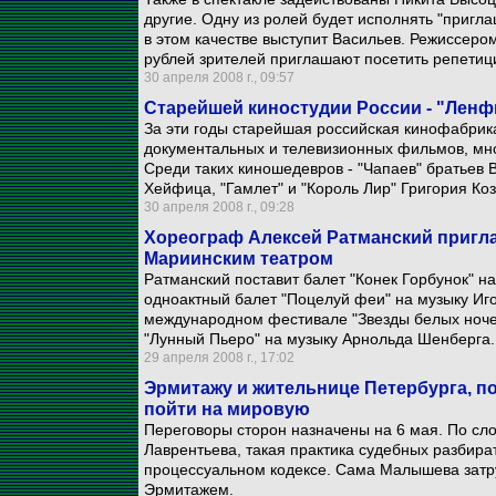
другие. Одну из ролей будет исполнять "пригл
в этом качестве выступит Васильев. Режиссеро
рублей зрителей приглашают посетить репетиц
30 апреля 2008 г., 09:57
Старейшей киностудии России - "Ленф
За эти годы старейшая российская кинофабрика
документальных и телевизионных фильмов, мно
Среди таких киношедевров - "Чапаев" братьев 
Хейфица, "Гамлет" и "Король Лир" Григория Ко
30 апреля 2008 г., 09:28
Хореограф Алексей Ратманский пригл
Мариинским театром
Ратманский поставит балет "Конек Горбунок" н
одноактный балет "Поцелуй феи" на музыку Иго
международном фестивале "Звезды белых ночей
"Лунный Пьеро" на музыку Арнольда Шенберга.
29 апреля 2008 г., 17:02
Эрмитажу и жительнице Петербурга, п
пойти на мировую
Переговоры сторон назначены на 6 мая. По с
Лаврентьева, такая практика судебных разбират
процессуальном кодексе. Сама Малышева затру
Эрмитажем.