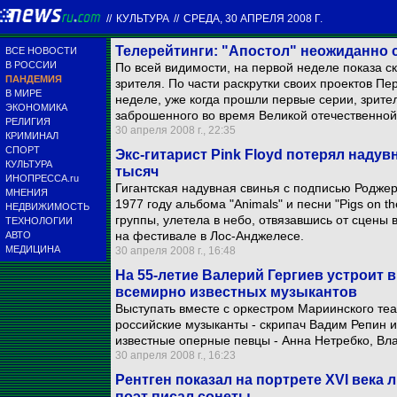
//
КУЛЬТУРА
//
СРЕДА, 30 АПРЕЛЯ 2008 Г.
Телерейтинги: "Апостол" неожиданно
ВСЕ НОВОСТИ
В РОССИИ
По всей видимости, на первой неделе показа 
ПАНДЕМИЯ
зрителя. По части раскрутки своих проектов П
В МИРЕ
неделе, уже когда прошли первые серии, зрител
ЭКОНОМИКА
заброшенного во время Великой отечественной
РЕЛИГИЯ
30 апреля 2008 г., 22:35
КРИМИНАЛ
СПОРТ
Экс-гитарист Pink Floyd потерял над
КУЛЬТУРА
тысяч
ИНОПРЕССА.ru
Гигантская надувная свинья с подписью Родже
МНЕНИЯ
1977 году альбома "Animals" и песни "Pigs on 
НЕДВИЖИМОСТЬ
группы, улетела в небо, отвязавшись от сцены
ТЕХНОЛОГИИ
на фестивале в Лос-Анджелесе.
АВТО
МЕДИЦИНА
30 апреля 2008 г., 16:48
На 55-летие Валерий Гергиев устроит 
всемирно известных музыкантов
Выступать вместе с оркестром Мариинского те
российские музыканты - скрипач Вадим Репин и
известные оперные певцы - Анна Нетребко, Вл
30 апреля 2008 г., 16:23
Рентген показал на портрете XVI века
поэт писал сонеты