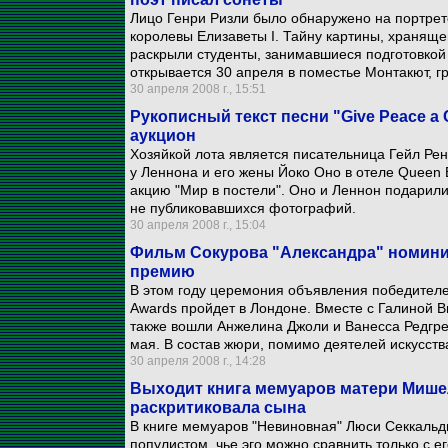
Лицо Генри Ризли было обнаружено на портре
королевы Елизаветы I. Тайну картины, хранящ
раскрыли студенты, занимавшиеся подготовкой 
открывается 30 апреля в поместье Монтакют, г
30 апреля 2008 г., 15:51
Рукописный текст песни "Give Peace a
аукцион
Хозяйкой лота является писательница Гейл Рен
у Леннона и его жены Йоко Оно в отеле Queen 
акцию "Мир в постели". Оно и Леннон подарили
не публиковавшихся фотографий.
30 апреля 2008 г., 15:04
Фильм Сокурова "Александра" номини
премию
В этом году церемония объявления победителей
Awards пройдет в Лондоне. Вместе с Галиной 
также вошли Анжелина Джоли и Ванесса Редгрей
мая. В состав жюри, помимо деятелей искусств
30 апреля 2008 г., 14:28
Выходит книга мемуаров матери Мишел
раскритиковала сына
В книге мемуаров "Невиновная" Люси Секкальд
популистом, чье эго можно сравнить только с е