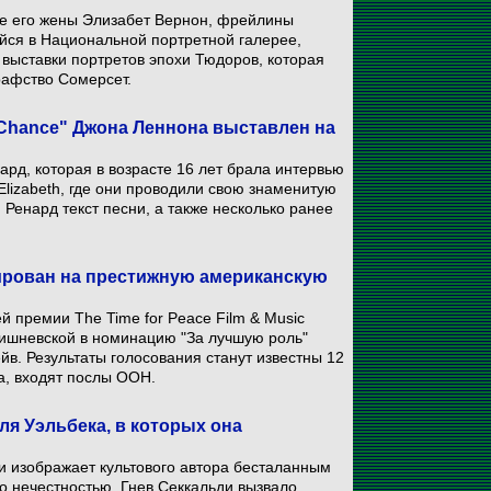
те его жены Элизабет Вернон, фрейлины
ейся в Национальной портретной галерее,
выставки портретов эпохи Тюдоров, которая
рафство Сомерсет.
 Chance" Джона Леннона выставлен на
ард, которая в возрасте 16 лет брала интервью
Elizabeth, где они проводили свою знаменитую
 Ренард текст песни, а также несколько ранее
рован на престижную американскую
 премии The Time for Peace Film & Music
Вишневской в номинацию "За лучшую роль"
в. Результаты голосования станут известны 12
а, входят послы ООН.
я Уэльбека, в которых она
и изображает культового автора бесталанным
го нечестностью. Гнев Секкальди вызвало