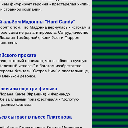
 нем фигурирует героиня - престарелая хиппи,
 и странной компании.
й альбом Мадонны "Hard Candy"
орят о том, что Мадонна вернулась к истокам и
орое сама не раз агитировала. Сотрудничество
 Джастин Тимберлейк, Кени Уэст и Фаррел
рисковать.
ийского проката
ачо, который понимает, что влюблен в лучшую
"Железный человек" о богатом изобретателе,
героем. Фэнтези "Остров Ним" о писательнице,
 маленькой девочки.
включили еще три фильма
 Лорана Канте (Франция) и Фернандо
бе за главный приз фестиваля - "Золотую
етражных фильма.
ев сыграет в пьесе Платонова
ций, Артур Смольянинов, Кирилл Мажаров и