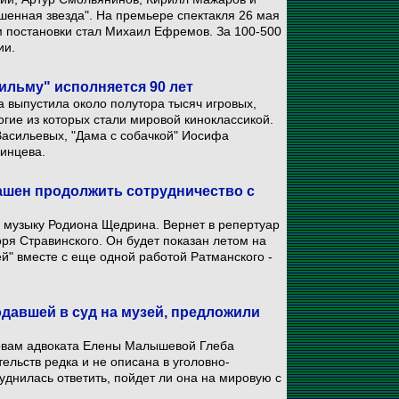
ашенная звезда". На премьере спектакля 26 мая
м постановки стал Михаил Ефремов. За 100-500
ии.
ильму" исполняется 90 лет
 выпустила около полутора тысяч игровых,
гие из которых стали мировой киноклассикой.
Васильевых, "Дама с собачкой" Иосифа
зинцева.
ашен продолжить сотрудничество с
а музыку Родиона Щедрина. Вернет в репертуар
ря Стравинского. Он будет показан летом на
" вместе с еще одной работой Ратманского -
одавшей в суд на музей, предложили
ловам адвоката Елены Малышевой Глеба
ельств редка и не описана в уголовно-
днилась ответить, пойдет ли она на мировую с