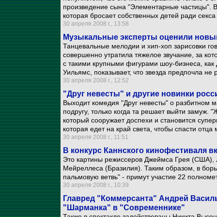
произведение сына "Элементарные частицы". В
которая бросает собственных детей ради секса
30 апреля 2008 г., 13:58
Музыкальные эксперты оценили новы
Танцевальные мелодии и хип-хоп зарисовки гов
совершенно утратила тяжелое звучание, за кот
с такими крупными фигурами шоу-бизнеса, как
Уильямс, показывает, что звезда предпочла не 
30 апреля 2008 г., 12:52
"Друг невесты" и другие новинки росс
Выходит комедия "Друг невесты" о разбитном м
подругу, только когда та решает выйти замуж. 
который сооружает доспехи и становится супер
которая едет на край света, чтобы спасти отца
30 апреля 2008 г., 11:51
В конкурс Каннского кинофестиваля 
Это картины режиссеров Джеймса Грея (США),
Мейреллеса (Бразилия). Таким образом, в борь
пальмовую ветвь" - примут участие 22 полном
30 апреля 2008 г., 10:39
Главред "Коммерсанта" Андрей Василь
"Шарманка" в "Современнике"
Также в спектакле задействованы Никита Высо