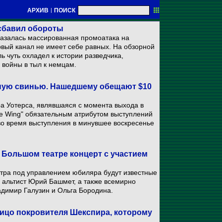
АРХИВ
|
ПОИСК
 сбавил обороты
сказалась массированная промоатака на
ервый канал не имеет себе равных. На обзорной
ь чуть охладел к истории разведчика,
 войны в тыл к немцам.
увную свинью. Нашедшему обещают $10
ра Уотерса, являвшаяся с момента выхода в
the Wing" обязательным атрибутом выступлений
 во время выступления в минувшее воскресенье
в Большом театре концерт с участием
атра под управлением юбиляра будут известные
 альтист Юрий Башмет, а также всемирно
адимир Галузин и Ольга Бородина.
 лицо покровителя Шекспира, которому