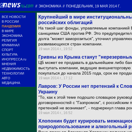
//
ЭКОНОМИКА
//
ПОНЕДЕЛЬНИК, 19 МАЯ 2014 Г.
Крупнейший в мире институциональны
ВСЕ НОВОСТИ
В РОССИИ
российских облигаций
ПАНДЕМИЯ
На такой шаг фонды, управляемые компанией Bl
В МИРЕ
санкциями США против РФ. Это предупредитель
ЭКОНОМИКА
долга "может заморозиться", уточнил управля
РЕЛИГИЯ
развивающихся стран компании.
КРИМИНАЛ
19 мая 2014 г., 19:52
СПОРТ
КУЛЬТУРА
Гривны из Крыма станут "нерезервны
ИНОПРЕССА.ru
ЦБ может ее продавать в дальнейшем либо бан
МНЕНИЯ
выступать компании, ведущие внешнеторговую 
НЕДВИЖИМОСТЬ
покупаться до начала 2015 года, срок ее прода
ТЕХНОЛОГИИ
19 мая 2014 г., 17:12
АВТО
МЕДИЦИНА
Лавров: У России нет претензий к Слов
Украину
"То, как к этой теме подошло словацкое руково
договоренностей с "Газпромом", с российским п
претензий не возникает", - подчеркнул глава р
19 мая 2014 г., 16:52
Хлопонин будет курировать межнацио
природопользование и алкогольный 