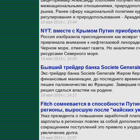
Вице-премьер Александр Хлопонин получил нов
межнациональными отношениями, природополь
рынка. Ранее сферу национальной политики кур
регулирования и природопользования - Аркади
19 мая 2014 г., 15:44
NYT: вместе с Крымом Путин приобрел
Россия изобразила присоединение как возврат 
привлекала внимание к нефтегазовой лихорадке
Черном море, отмечает газета. Но аналитики сч
ресурсами Северного моря.
19 мая 2014 г., 14:25
Бывший трейдер банка Societe Genera
Экс-трейдер банка Societe Generale Жером Кер
финансовые махинации, до последнего времени
пешее паломничество во Францию. Завершив по
решил сдаться властям на родине.
19 мая 2014 г., 14:17
Fitch сомневается в способности Пути
регионы, выросшую после "майских у
Указ президента о повышении заработной пла
зарплаты в регионах повлек за собой дополнит
сокращением поступлений это привело к ухуд
увеличение долга.
19 мая 2014 г., 12:57