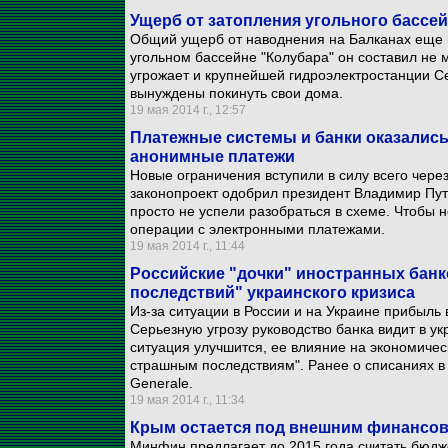
Ущерб от затопления угольного бассей
Общий ущерб от наводнения на Балканах еще н
угольном бассейне "Колубара" он составил не
угрожает и крупнейшей гидроэлектростанции Се
вынуждены покинуть свои дома.
19 мая 2014 г., 12:57
Платежные системы и банки оказались
анонимные платежи
Новые ограничения вступили в силу всего через
законопроект одобрил президент Владимир Пут
просто не успели разобраться в схеме. Чтобы 
операции с электронными платежами.
19 мая 2014 г., 11:44
Российские "дочки" иностранных бан
последствий" украинского кризиса
Из-за ситуации в России и на Украине прибыль
Серьезную угрозу руководство банка видит в у
ситуация улучшится, ее влияние на экономичес
страшным последствиям". Ранее о списаниях в
Generale.
19 мая 2014 г., 11:34
Крым остается под внешним финансо
Минфин предлагает до 2015 года считать бюд