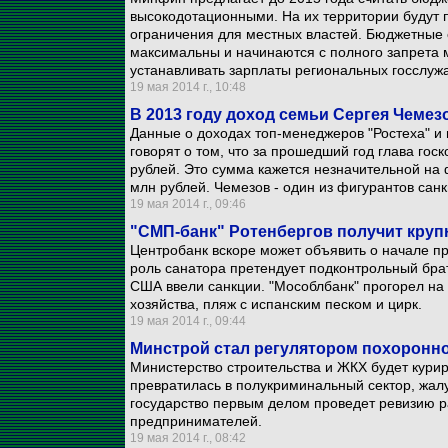
высокодотационными. На их территории будут
ограничения для местных властей. Бюджетные 
максимальны и начинаются с полного запрета
устанавливать зарплаты региональных госслуж
19 мая 2014 г., 10:48
В 2013 году доход семьи Сергея Чемез
Данные о доходах топ-менеджеров "Ростеха" и 
говорят о том, что за прошедший год глава го
рублей. Это сумма кажется незначительной на 
млн рублей. Чемезов - один из фигурантов сан
19 мая 2014 г., 09:46
"СМП-банк" Ротенбергов получит кру
Центробанк вскоре может объявить о начале п
роль санатора претендует подконтрольный бра
США ввели санкции. "Мособлбанк" прогорел на 
хозяйства, пляж с испанским песком и цирк.
19 мая 2014 г., 09:44
Минстрой стал регулятором похоронн
Министерство строительства и ЖКХ будет курир
превратилась в полукриминальный сектор, жалу
государство первым делом проведет ревизию 
предпринимателей.
19 мая 2014 г., 08:42