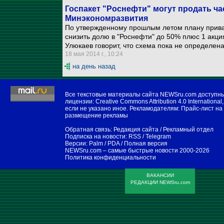
Госпакет "Роснефти" могут продать ча
Минэкономразвития
По утвержденному прошлым летом плану приват
снизить долю в "Роснефти" до 50% плюс 1 акц
Улюкаев говорит, что схема пока не определена
18 мая 2014 г., 10:24
на день назад
Все текстовые материалы сайта NEWSru.com доступн
лицензии:
Creative Commons Attribution 4.0 International
,
если не указано иное. Рекламодателям:
Прайс-лист на
размещение рекламы
Обратная связь:
Редакция сайта
/
Рекламный отдел
Подписка на новости:
RSS
/
Telegram
Версии:
Palm / PDA
/
Полная версия
NEWSru.com – самые быстрые новости
2000-2026
Политика конфиденциальности
ВАКАНСИИ
РЕДАКЦИИ NEWSru.com