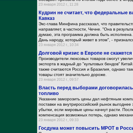
23 января 2012 г., 11:28
Кудрин не считает, что федеральные 
Кавказ
Экс-глава Минфина рассказал, что правительст
направляет, в частности, Чечне. "Она в результ
думаю, эта программа должна быть исполнена. 
Дань народу, который живет в этом", - признал
23 января 2012 г., 10:34
Долговой кризис в Европе не скажется
Производители люксовых товаров смогут увелич
экспорта в жадный до "культовых бендов" Кита
также считаются Россия и Бразилия, однако та
товары стоят значительно дороже.
23 января 2012 г., 09:57
Власть перед выборами договорилась 
топливо
Указание заморозить цены дал нефтяным комп
поставки на внутрироссийский рынок выгоднее 
убытки, если мировые цены начнут расти. Пос
компенсация возможных потерь, однако механи
23 января 2012 г., 09:33
Госдума может повысить МРОТ в Росси