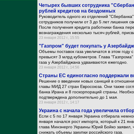
Четырех бывших сотрудника "Сбербан
рублей кредитов на бездомных
Руководитель одного из отделений "Сбербанка" 
сотрудников получили от 3 до 5 лет лишения с
После получения кредита работники банка пер
вознаграждения несколько тысяч рублей, присв
23 января 2012 г., 15:55
"Газпром" будет покупать у Азербайдж
Объемы поставок газа увеличатся в этом году с 
превысят 3 млрд кубометров. Глава "Газпрома"
газа у Азербайджана удваиваются ежегодно.
23 января 2012 г., 14:56
Страны ЕС единогласно поддержали вв
Решение о введении новых санкций в отношени
главы МИД 27 стран Евросоюза. Они также сог
банка Ирана и 8 госкорпораций страны. Необх
подтверждена дополнительно до 1 мая.
23 января 2012 г., 14:17
Украина с начала года увеличила отбор
Если с 5 по 17 января Украина отбирала немног
января начался рост импорта, который к 21 ян
глава Минэнерго Украины Юрий Бойко заявил, 
снижать объемы закупки российского газа.