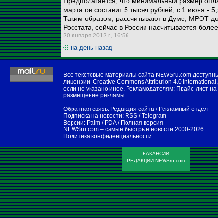
Предполагается, что минимальный размер оплат
марта он составит 5 тысяч рублей, с 1 июня - 5,
Таким образом, рассчитывают в Думе, МРОТ д
Росстата, сейчас в России насчитывается боле
20 января 2012 г., 16:56
на день назад
Все текстовые материалы сайта NEWSru.com доступн
лицензии:
Creative Commons Attribution 4.0 International
,
если не указано иное. Рекламодателям:
Прайс-лист на
размещение рекламы
Обратная связь:
Редакция сайта
/
Рекламный отдел
Подписка на новости:
RSS
/
Telegram
Версии:
Palm / PDA
/
Полная версия
NEWSru.com – самые быстрые новости
2000-2026
Политика конфиденциальности
ВАКАНСИИ
РЕДАКЦИИ NEWSru.com