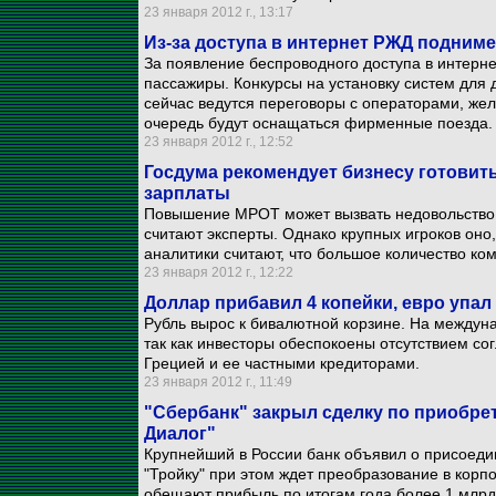
23 января 2012 г., 13:17
Из-за доступа в интернет РЖД подниме
За появление беспроводного доступа в интерне
пассажиры. Конкурсы на установку систем для д
сейчас ведутся переговоры с операторами, же
очередь будут оснащаться фирменные поезда.
23 января 2012 г., 12:52
Госдума рекомендует бизнесу готови
зарплаты
Повышение МРОТ может вызвать недовольство у
считают эксперты. Однако крупных игроков оно,
аналитики считают, что большое количество ком
23 января 2012 г., 12:22
Доллар прибавил 4 копейки, евро упал 
Рубль вырос к бивалютной корзине. На междун
так как инвесторы обеспокоены отсутствием со
Грецией и ее частными кредиторами.
23 января 2012 г., 11:49
"Сбербанк" закрыл сделку по приобре
Диалог"
Крупнейший в России банк объявил о присоедин
"Тройку" при этом ждет преобразование в корп
обещают прибыль по итогам года более 1 млрд