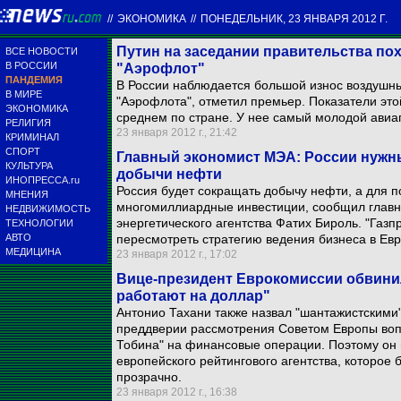
//
ЭКОНОМИКА
//
ПОНЕДЕЛЬНИК, 23 ЯНВАРЯ 2012 Г.
Путин на заседании правительства по
ВСЕ НОВОСТИ
В РОССИИ
"Аэрофлот"
ПАНДЕМИЯ
В России наблюдается большой износ воздушны
В МИРЕ
"Аэрофлота", отметил премьер. Показатели это
ЭКОНОМИКА
среднем по стране. У нее самый молодой авиа
РЕЛИГИЯ
23 января 2012 г., 21:42
КРИМИНАЛ
СПОРТ
Главный экономист МЭА: России нужн
КУЛЬТУРА
добычи нефти
ИНОПРЕССА.ru
Россия будет сокращать добычу нефти, а для 
МНЕНИЯ
многомиллиардные инвестиции, сообщил глав
НЕДВИЖИМОСТЬ
энергетического агентства Фатих Бироль. "Газп
ТЕХНОЛОГИИ
АВТО
пересмотреть стратегию ведения бизнеса в Евр
МЕДИЦИНА
23 января 2012 г., 17:02
Вице-президент Еврокомиссии обвинил
работают на доллар"
Антонио Тахани также назвал "шантажистскими"
преддверии рассмотрения Советом Европы вопр
Тобина" на финансовые операции. Поэтому он 
европейского рейтингового агентства, которое
прозрачно.
23 января 2012 г., 16:38