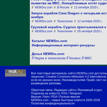
пьянстве на МКС. Оскорбленные хотят суди
//
NEWSru.com
//
В России
//
12 октября 2020 г.,
Запуск корабля Crew Dragon с четырьмя ас
ноября
//
NEWSru.com
//
Технологии
//
12 октября 2020 г.,
Грузовой корабль Cygnus пристыковался к
//
NEWSru.com
//
Технологии
//
05 октября 2020 г.,
Каталог NEWSru.com
Информационные интернет-ресурсы
Досье NEWSru.com
//
//
//
Наука и технологии
Космос
МКС
Все текстовые материалы сайта NEWSru.com доступн
лицензии:
Creative Commons Attribution 4.0 International
,
если не указано иное. Рекламодателям:
Прайс-лист на
размещение рекламы
Обратная связь:
Редакция сайта
/
Рекламный отдел
Подписка на новости:
RSS
/
Telegram
Версии:
Palm / PDA
/
Полная версия
NEWSru.com – самые быстрые новости
2000-2026
Политика конфиденциальности