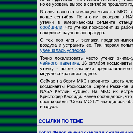
но ее уровень вырос в сентябре прошлого го
Вторая попытка изоляции экипажа МКС в 
конце сентября. По итогам проверок в N
утечки в американском сегменте станц
сообщили
, что утечка происходит из рабоч
находится научная аппаратура.
С тех пор члены экипажа предпринимают
воздуха и устранить ее. Так, первая поп
увенчалась успехом
.
Точно локализовать место утечки экипаж
чайного пакетика
. 16 октября космонавт
утечку - после заклейки предполагаемог
модуле сократились вдвое.
Сейчас на борту МКС находится шесть чле
космонавты Роскосмоса Сергей Рыжиков и 
NASA Кэтлин Рубинс. На МКС их встрет
Кристофер Кэссиди. Ранее сообщалось, что
срок корабля "Союз МС-17" находилось обо
воздуха.
ССЫЛКИ ПО ТЕМЕ
Робот Федор учинил скандал в ожидании н