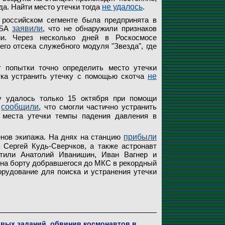
да. Найти место утечки тогда
не удалось
.
российском сегменте была предпринята в
ASA
заявили
, что не обнаружили признаков
ии. Через несколько дней в Роскосмосе
его отсека служебного модуля "Звезда", где
 попытки точно определить место утечки
ытка устранить утечку с помощью скотча
не
у удалось только 15 октября при помощи
ы
сообщили
, что смогли частично устранить
о места утечки темпы падения давления в
нов экипажа. На днях на станцию
прибыли
Сергей Кудь-Сверчков, а также астронавт
или Анатолий Иванишин, Иван Вагнер и
 на борту добравшегося до МКС в рекордный
рудование для поиска и устранения утечки
овых заданий, обвинив космонавтов в