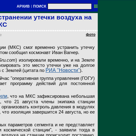
АРХИВ
|
ПОИСК
транении утечки воздуха на
КС
фото
ее
ии (МКС) смог временно устранить утечку
этом сообщил космонавт Иван Вагнер.
Sru.com
) изолировали временно, и на Земле
зировать это место утечки уже на долгое
в с Землей (цитата по
РИА "Новости"
).
йчас "оперативная группа управления (ГОГУ)
ет программу действий для постоянной
.
или
, что на МКС зафиксирована небольшая
, что 21 августа члены экипажа станции
ы организовать контроль давления в модулях
что изоляция завершится 24 августа, но ее
мых параметров сегмента и не представляет
 космической станции", - заявили тогда в
 воздуха на станции происходит постоянно,