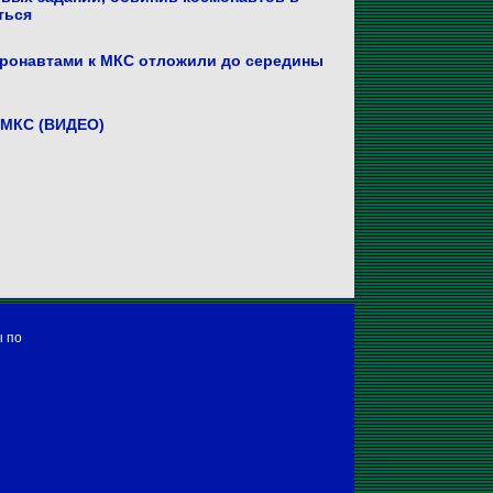
ться
тронавтами к МКС отложили до середины
 МКС (ВИДЕО)
ы по