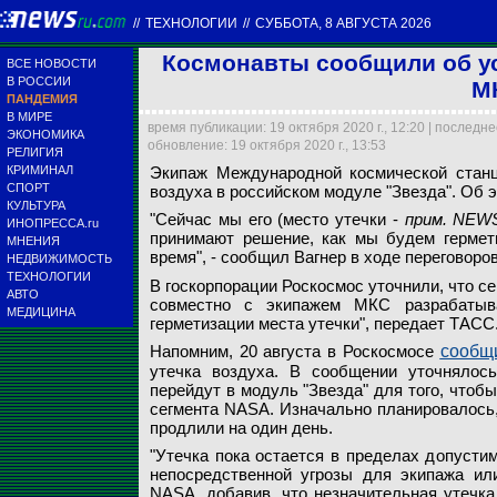
//
ТЕХНОЛОГИИ
//
СУББОТА, 8 АВГУСТА 2026
Космонавты сообщили об ус
ВСЕ НОВОСТИ
В РОССИИ
М
ПАНДЕМИЯ
В МИРЕ
время публикации: 19 октября 2020 г., 12:20 | последн
ЭКОНОМИКА
обновление: 19 октября 2020 г., 13:53
РЕЛИГИЯ
КРИМИНАЛ
Экипаж Международной космической станц
СПОРТ
воздуха в российском модуле "Звезда". Об 
КУЛЬТУРА
"Сейчас мы его (место утечки -
прим. NEW
ИНОПРЕССА.ru
принимают решение, как мы будем гермети
МНЕНИЯ
NASA
время", - сообщил Вагнер в ходе переговоро
НЕДВИЖИМОСТЬ
ТЕХНОЛОГИИ
В госкорпорации Роскосмос уточнили, что се
АВТО
совместно с экипажем МКС разрабатыва
МЕДИЦИНА
герметизации места утечки", передает ТАСС
Напомним, 20 августа в Роскосмосе
сообщ
утечка воздуха. В сообщении уточнялось
перейдут в модуль "Звезда" для того, чтоб
сегмента NASA. Изначально планировалось, 
продлили на один день.
"Утечка пока остается в пределах допусти
непосредственной угрозы для экипажа или
NASA, добавив, что незначительная утечка