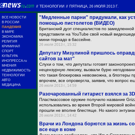
//
ТЕХНОЛОГИИ
//
ПЯТНИЦА, 26 ИЮЛЯ 2013 Г.
"Медленные парни" придумали, как ус
ВСЕ НОВОСТИ
В РОССИИ
помощью пистолетов (ВИДЕО)
ПАНДЕМИЯ
Британский дуэт специалистов по замедленной
В МИРЕ
представили на YouTube свой новый видеошедев
ЭКОНОМИКА
мини-торнадо в бассейне.
РЕЛИГИЯ
26 июля 2013 г., 15:32
КРИМИНАЛ
СПОРТ
Депутату Мизулиной пришлось оправд
КУЛЬТУРА
сайтов за мат"
ИНОПРЕССА.ru
Слухи о том, что депутаты готовят законопроек
МНЕНИЯ
нецензурную лексику, вызвали бурю негодовани
НЕДВИЖИМОСТЬ
что такая блокировка невозможна, а блоггеры 
ТЕХНОЛОГИИ
АВТО
впрочем, все опровергла, заявив, что вопрос 
МЕДИЦИНА
26 июля 2013 г., 14:59
Разочарованный гитарист взялся за 3
Пластмассовое оружие получило название Grizzl
использовались во время Второй мировой войн
прошли не вполне блестяще. Но какого энтузиас
26 июля 2013 г., 14:42
Врачи из Лондона борются за жизнь со
все еще в коме