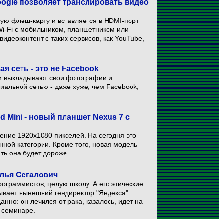
oogle позволяет транслировать видео
ую флеш-карту и вставляется в HDMI-порт
Wi-Fi с мобильником, планшетником или
идеоконтент с таких сервисов, как YouTube,
я сеть - это не Facebook
ли выкладывают свои фотографии и
иальной сетью - даже хуже, чем Facebook,
 Mini - новый планшет Nexus 7 с
ние 1920х1080 пикселей. На сегодня это
ной категории. Кроме того, новая модель
ть она будет дороже.
Илья Сегалович
рограммистов, целую школу. А его этические
зывает нынешний гендиректор "Яндекса"
нно: он лечился от рака, казалось, идет на
а семинаре.