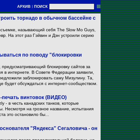
АРХИВ
|
ПОИСК
троить торнадо в обычном бассейне с
 съемке, называющий себя The Slow Mo Guys,
р. На этот раз Гэйвин и Дэн устроили серию
ываться по поводу "блокировки
т, предусматривающий блокировку сайтов за
я в интернете. В Совете Федерации заявили,
предложили заблокировать саму Мизулину. Та,
еще будет обсуждаться с интернет-сообществом.
D-печать винтовок (ВИДЕО)
y - в честь канадских танков, которые
ы. Несмотря на грозное название, испытания
та это остановило бы...
основателя "Яндекса" Сегаловича - он