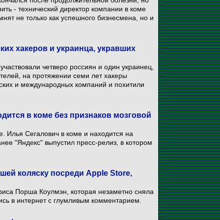
кончался после продолжительной болезни, но
ить - технический директор компании в коме
мнят не только как успешного бизнесмена, но и
их хакеров и украинца, укравших
 участвовали четверо россиян и один украинец,
телей, на протяжении семи лет хакеры
ских и международных компаний и похитили
одится в коме без признаков мозговой
. Илья Сегалович в коме и находится на
нее "Яндекс" выпустил пресс-релиз, в котором
ей коляску посреди Apple Store,
риса Порша Коулмэн, которая незаметно сняла
ись в интернет с глумливым комментарием.