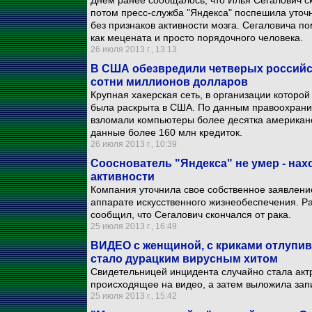
Днем ранее сообщалось, что Илья Сегалович с
потом пресс-служба "Яндекса" поспешила уточн
без признаков активности мозга. Сегаловича по
как мецената и просто порядочного человека.
26 июля 2013 г., 13:13
В США обезвредили четверых российск
сотни миллионов долларов
Крупная хакерская сеть, в организации которой
была раскрыта в США. По данным правоохрани
взломали компьютеры более десятка американ
данные более 160 млн кредиток.
26 июля 2013 г., 10:39
Сооснователь "Яндекса" не умер - нах
активности
Компания уточнила свое собственное заявление
аппарате искусственного жизнеобеспечения. Ра
сообщил, что Сегалович скончался от рака.
25 июля 2013 г., 16:49
ВИДЕО с женщиной, с криками отлупивш
стало дурацким вирусным хитом
Свидетельницей инцидента случайно стала акт
происходящее на видео, а затем выложила зап
25 июля 2013 г., 15:42