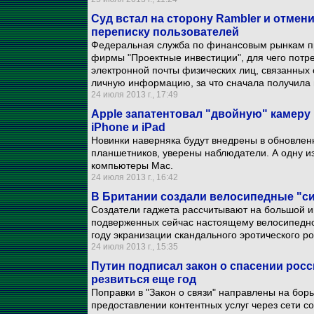
Суд встал на сторону Rambler и отмен
переписку пользователей
Федеральная служба по финансовым рынкам п
фирмы "Проектные инвестиции", для чего потр
электронной почты физических лиц, связанных 
личную информацию, за что сначала получила 
24 июля 2013 г., 17:49
Apple запатентовал "двойную" камеру
iPhone и iPad
Новинки наверняка будут внедрены в обновле
планшетников, уверены наблюдатели. А одну из
компьютеры Mac.
24 июля 2013 г., 16:42
В Британии создали велосипедные "си
Создатели гаджета рассчитывают на большой ин
подверженных сейчас настоящему велосипедн
году экранизации скандального эротического р
24 июля 2013 г., 15:35
Путин подписал закон о спасении росс
резвиться еще год
Поправки в "Закон о связи" направлены на бо
предоставлении контентных услуг через сети с