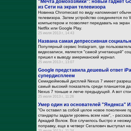
"Мечта домохозяйки": новый гаджет G
из Сети на экран телевизора
Новинка Chromecast по виду напоминает обычн
телевизора. Затем устройство соединяется по 
компьютером и позволяет передавать на экран в
Netflix или Google Play.
25 июля 2013 г., 14:43
Названа самая депрессивная социальна
Популярный сервис Instagram, где пользовате
видеозаписи, является "самой угнетающей" соц
пришел к выводу американский журнал.
25 июля 2013 г., 13:07
Google представила дешевый ответ iPad
супердисплеем
Семидюймовый дисплей Nexus 7 имеет разреше
самый высокий показатель среди планшетов дан
Nexus 7 тоньше и легче предыдущей. А вот стои
25 июля 2013 г., 11:26
Умер один из основателей "Яндекса" 
"Он оставил за собой целое новое поколение п
стандарты задали уровень всем нам", - расска
Аркадий Волож. Все случилось быстро и неожида
поправку, еще в четверг Сегалович выступал н
25 июля 2013 г., 11:24