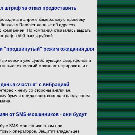
ил штраф за отказ предоставить
роводила в апреле камеральную проверку
ебовала у Rambler данные об адресах
с компанией. Но компания отказалась выдать
штраф в 500 тысяч рублей.
 и "продвинутый" режим ожидания для
нные версии уже существующих смартфонов и
 новых технологий можно интегрировать и в
денья счастья" с вибрацией
терес к нему со стороны англичан,
ому буму и ожидающих выхода в следующем
омана.
иян от SMS-мошенников - они будут
рьбу с SMS-мошенничеством при
отовых операторов. Защитит владельцев