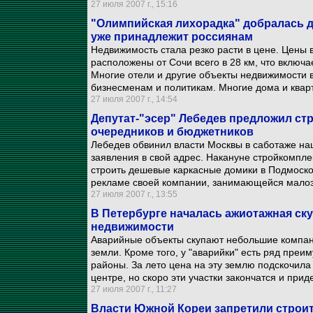
27 июля 2007 г., 15:16
"Олимпийская лихорадка" добралась д
уже принадлежит россиянам
Недвижимость стала резко расти в цене. Цены в
расположены от Сочи всего в 28 км, что включа
Многие отели и другие объекты недвижимости 
бизнесменам и политикам. Многие дома и квар
27 июля 2007 г., 14:54
Депутат-"эсер" Лебедев предложил стр
очередников и бюджетников
Лебедев обвинил власти Москвы в саботаже нац
заявления в свой адрес. Накануне стройкомпл
строить дешевые каркасные домики в Подмосков
рекламе своей компании, занимающейся малоэ
27 июля 2007 г., 13:55
В Петербурге началась ажиотажная ск
недвижимости
Аварийные объекты скупают небольшие компани
земли. Кроме того, у "аварийки" есть ряд преи
районы. За лето цена на эту землю подскочила 
центре, но скоро эти участки закончатся и прид
27 июля 2007 г., 11:27
Власти Южной Кореи запретили строи