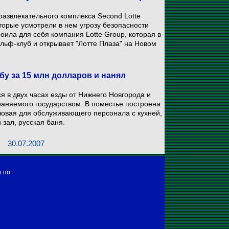
развлекательного комплекса Second Lotte
орые усмотрели в нем угрозу безопасности
оила для себя компания Lotte Group, которая в
льф-клуб и открывает "Лотте Плаза" на Новом
у за 15 млн долларов и нанял
 в двух часах езды от Нижнего Новгорода и
раняемого государством. В поместье построена
ловая для обслуживающего персонала с кухней,
 зал, русская баня.
30.07.2007
ы по