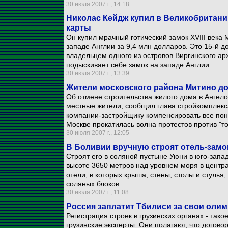
30 июля 2007 г., 14:18
Николас Кейдж купил в Великобритани
карты
Он купил мрачный готический замок XVIII века
западе Англии за 9,4 млн долларов. Это 15-й д
владельцем одного из островов Виргинского ар
подыскивает себе замок на западе Англии.
30 июля 2007 г., 13:39
Жители московского района Митино до
Об отмене строительства жилого дома в Ангело
местные жители, сообщил глава стройкомплек
компании-застройщику компенсировать все пон
Москве прокатилась волна протестов против "то
30 июля 2007 г., 12:05
В Боливии вручную строят отель-замо
Строят его в соляной пустыне Уюни в юго-запа
высоте 3650 метров над уровнем моря в центр
отели, в которых крыша, стены, столы и стулья,
соляных блоков.
30 июля 2007 г., 11:08
Россия заплатит Тбилиси за свои оли
Регистрация строек в грузинских органах - та
грузинские эксперты. Они полагают, что догово