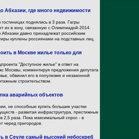
о Абхазии, где много недвижимости
 гостиницах поднялись в 3 раза. Гагры
ет их в зону, связанную с Олимпиадой-2014.
в Абхазии давно принадлежат российским
тиры куплены россиянами на подставных лиц.
оить в Москве жилье только для
проекта "Доступное жилье" в ответ на
екс Москвы, комментируя предложения депутата
ье, обвинил его в популизме и незаконной
тажным строительством.
упка аварийных объектов
и, не способные купить большие участки
муществ - развитая инфраструктура, престижные
в 2,5 раза. Пока максимальный спрос - в
ет черед пригородов.
ть в Сеуле самый высокий небоскреб