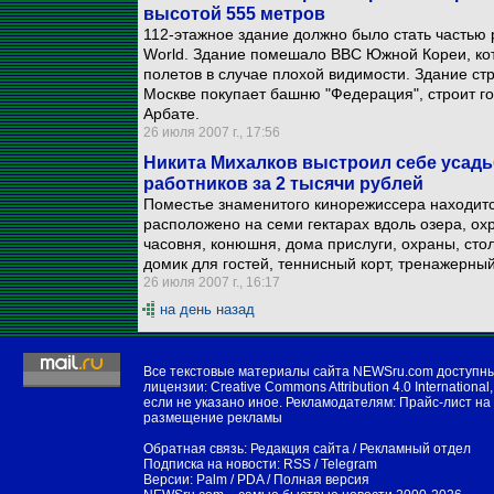
высотой 555 метров
112-этажное здание должно было стать частью 
World. Здание помешало ВВС Южной Кореи, кот
полетов в случае плохой видимости. Здание стр
Москве покупает башню "Федерация", строит го
Арбате.
26 июля 2007 г., 17:56
Никита Михалков выстроил себе усадьб
работников за 2 тысячи рублей
Поместье знаменитого кинорежиссера находится
расположено на семи гектарах вдоль озера, ох
часовня, конюшня, дома прислуги, охраны, сто
домик для гостей, теннисный корт, тренажерный
26 июля 2007 г., 16:17
на день назад
Все текстовые материалы сайта NEWSru.com доступн
лицензии:
Creative Commons Attribution 4.0 International
,
если не указано иное. Рекламодателям:
Прайс-лист на
размещение рекламы
Обратная связь:
Редакция сайта
/
Рекламный отдел
Подписка на новости:
RSS
/
Telegram
Версии:
Palm / PDA
/
Полная версия