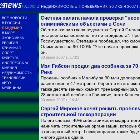
//
НЕДВИЖИМОСТЬ
//
ПОНЕДЕЛЬНИК, 30 ИЮЛЯ 2007 Г.
Счетная палата начала проверки "неоп
ВСЕ НОВОСТИ
В РОССИИ
олимпийскими объектами в Сочи
ПАНДЕМИЯ
Об этом заявил глава ведомства Сергей Степаш
В МИРЕ
построены качественно, но ни втридорога". Пр
ЭКОНОМИКА
Росимуществом. Степашин пообещал, что смож
РЕЛИГИЯ
Олимпиады на 90-100%. "Уже начата проверка н
КРИМИНАЛ
он.
СПОРТ
30 июля 2007 г., 17:03
КУЛЬТУРА
ИНОПРЕССА.ru
Мэл Гибсон продал два особняка за 70 
МНЕНИЯ
Рике
НЕДВИЖИМОСТЬ
Проданы особняк в Малибу за 30 млн долларов.
ТЕХНОЛОГИИ
АВТО
расположен в 47 метров от берега и из его око
МЕДИЦИНА
также десять ванных комнат, тренажерный зал,
28-комнатный особняк в Гринвиче, штат Коннект
30 июля 2007 г., 16:43
Сергей Миронов хочет решить пробле
строительной госкорпорации
По его словам, 40% себестоимости квадратного 
нанимать строительные организации, которые 
за квадратный метр. Госкорпорация также буде
жилого дома к сдаче.