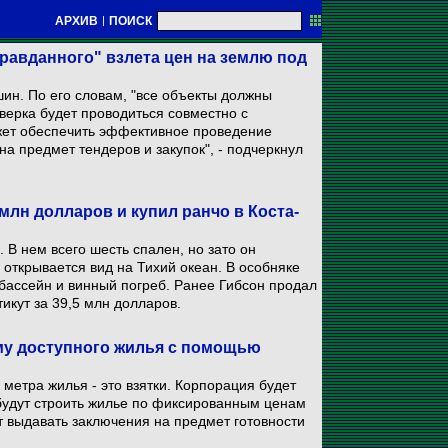
АРХИВ
|
ПОИСК
равданного" взлета цен на землю под
ин. По его словам, "все объекты должны
оверка будет проводиться совместно с
ет обеспечить эффективное проведение
а предмет тендеров и закупок", - подчеркнул
млн долларов и купил ранчо в Коста-
 В нем всего шесть спален, но зато он
н открывается вид на Тихий океан. В особняке
 бассейн и винный погреб. Ранее Гибсон продал
икут за 39,5 млн долларов.
му доступного жилья с помощью
метра жилья - это взятки. Корпорация будет
будут строить жилье по фиксированным ценам
т выдавать заключения на предмет готовности