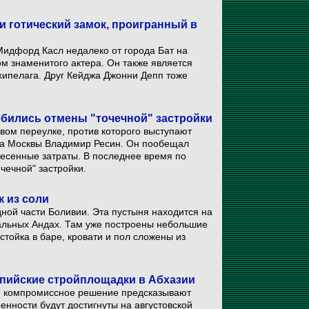
и готический замок, проигранный в
 Мидфорд Касл недалеко от города Бат на
ом знаменитого актера. Он также является
хипелага. Друг Кейджа Джонни Депп тоже
бились отмены "точечной" застройки
вом переулке, против которого выступают
са Москвы Владимир Ресин. Он пообещал
есенные затраты. В последнее время по
чечной" застройки.
к из соли
дной части Боливии. Эта пустыня находится на
альных Андах. Там уже построены небольшие
 стойка в баре, кровати и пол сложены из
мпийские стройплощадки в Абхазии
кое компромиссное решение предсказывают
ренности будут достигнуты на августовской