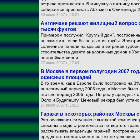
встрече президентов. В минувшую пятницу посо
собирается привлекать Абхазию к Олимпиаде-2
30 июля 2007 г., 10:21
Англичане решают жилищный вопрос с
тысяч фунтов
Примером послужил "Круглый дом", построенный
не заметить, если бы не дым из трубы. Электр
солнечные панели на крыше и ветряная турбин
строительства девяти аналогичных домов в Уэл
постройкам хиппи.
27 июля 2007 г., 17:04
В Москве в первом полугодии 2007 го
офисных площадей
В то время, как в Европе было построено на 
аналогичный период 2006 года, в Москве было
этот же период 2006 года. По росту арендных с
Осло и Будапешту. Ценовый рекорд был установ
27 июля 2007 г., 16:13
Гаражи в некоторых районах Москвы с
Это осложняет ситуацию с выплатой компенсац
снесены в ходе строительства четвертого тран
рассчитывать владельцы гаражей, построенных 
предложат сменить место на тех же условиях.