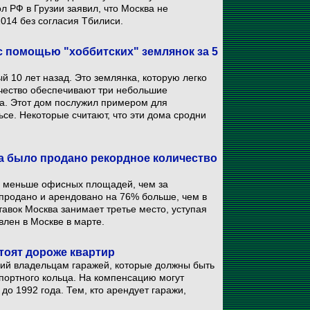
л РФ в Грузии заявил, что Москва не
014 без согласия Тбилиси.
 помощью "хоббитских" землянок за 5
 10 лет назад. Это землянка, которую легко
ичество обеспечивают три небольшие
а. Этот дом послужил примером для
ьсе. Некоторые считают, что эти дома сродни
да было продано рекордное количество
3% меньше офисных площадей, чем за
 продано и арендовано на 76% больше, чем в
тавок Москва занимает третье место, уступая
лен в Москве в марте.
тоят дороже квартир
ий владельцам гаражей, которые должны быть
спортного кольца. На компенсацию могут
до 1992 года. Тем, кто арендует гаражи,