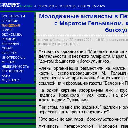
//
РЕЛИГИЯ
//
ПЯТНИЦА, 7 АВГУСТА 2026
Молодежные активисты в Пе
ВСЕ НОВОСТИ
В РОССИИ
с Маратом Гельманом, к
ПАНДЕМИЯ
богоху
В МИРЕ
ЭКОНОМИКА
РЕЛИГИЯ
время публикации: 25 июля 2006 г., 16:31 | последнее 
Активисты организа
КРИМИНАЛ
07 декабря 2017 г., 10:05
деятельности извес
СПОРТ
Активисты организации "Молодая гвардия -
"другом фашистов и
КУЛЬТУРА
деятельности известного галериста Марата 
ИНОПРЕССА.ru
"другом фашистов и богохульников".
МНЕНИЯ
Архив NEWSru.com
НЕДВИЖИМОСТЬ
Члены организации разместили на Малой 
ТЕХНОЛОГИИ
картин, экспонировавшихся М. Гельман
АВТО
закрашивать их при помощи баллончиков с
МЕДИЦИНА
ссылкой на информацию газеты "Вечерний П
На одной картине изображены лик Иисуса
надпись "Кока-кола - моя кровь", на др
Александром Пушкиным.
При этом, по мнению издания, "надписи и ри
пересказывать просто неприлично".
"Это даже не авангард - богохульство чистой
Активисты петербургской "Молодой гв