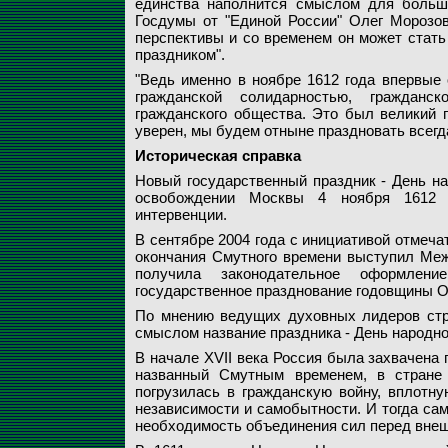
единства наполнится смыслом для больши
Госдумы от "Единой России" Олег Морозов 
перспективы и со временем он может стать
праздником".
"Ведь именно в ноябре 1612 года впервые 
гражданской солидарностью, гражданск
гражданского общества. Это был великий п
уверен, мы будем отныне праздновать всегда
Историческая справка
Новый государственный праздник - День на
освобождении Москвы 4 ноября 1612 г
интервенции.
В сентябре 2004 года с инициативой отмеча
окончания Смутного времени выступил Меж
получила законодательное оформлен
государственное празднование годовщины О
По мнению ведущих духовных лидеров стр
смыслом название праздника - День народно
В начале XVII века Россия была захвачена 
названный Смутным временем, в стране о
погрузилась в гражданскую войну, вплотну
независимости и самобытности. И тогда сам
необходимость объединения сил перед внеш