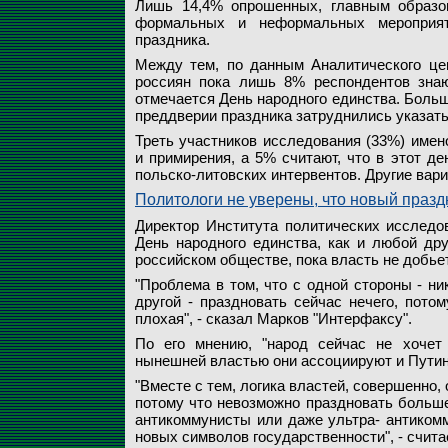
Лишь 14,4% опрошенных, главным образо
формальных и неформальных мероприяти
праздника.
Между тем, по данным Аналитического це
россиян пока лишь 8% респондентов знаю
отмечается День народного единства. Боль
преддверии праздника затруднились указать 
Треть участников исследования (33%) имен
и примирения, а 5% считают, что в этот д
польско-литовских интервентов. Другие вар
Политологи не уверены, что новый празд
Директор Института политических исследов
День народного единства, как и любой дру
российском обществе, пока власть не добье
"Проблема в том, что с одной стороны - ник
другой - праздновать сейчас нечего, потом
плохая", - сказал Марков "Интерфаксу".
По его мнению, "народ сейчас не хочет 
нынешней властью они ассоциируют и Путина
"Вместе с тем, логика властей, совершенно, 
потому что невозможно праздновать большев
антикоммунисты или даже ультра- антикомм
новых символов государственности", - счита