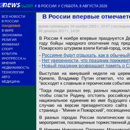
//
В РОССИИ
//
СУББОТА, 8 АВГУСТА 2026
В России впервые отмечает
ВСЕ НОВОСТИ
В РОССИИ
ПАНДЕМИЯ
время публикации: 04 ноября 2005 г., 10:07 | последне
В МИРЕ
06 декабря 2017 г., 14:05
ЭКОНОМИКА
В России 4 ноября впервые празднуется Де
РЕЛИГИЯ
году бойцы народного ополчения под пре
В России 4 ноября 
Выступая на минув
В Нижнем Новгороде
КРИМИНАЛ
Пожарского штурмом взяли Китай-город, осв
1612 году бойцы н
Владимир Путин отм
Патриарх Московски
СПОРТ
Пожарского штурмом
славным и героиче
Иоанна Предтечи и
Патриарх также пр
По Москве прошел 
КУЛЬТУРА
-
Россияне будут отдыхать, как в обычны
ИНОПРЕССА.ru
-
Нет уверенности, что праздник приживе
МНЕНИЯ
НТВ
Вести
НТВ
НТВ
Правый марш
-
Новый праздник возвращает память о 
НЕДВИЖИМОСТЬ
ТЕХНОЛОГИИ
Выступая на минувшей неделе на церемо
АВТО
Кремле, Владимир Путин отметил, что ис
МЕДИЦИНА
"восходят к славным и героическим событиям
"Тогда люди разных вер, разных национал
чтобы спасти Родину, отстоять российску
национальное единение во имя будущего н
случаю на версии президентского сайта
страница - "Минин и Пожарский", посвященна
В разных городах России политические п
мероприятия, посвященные торжественной д
В Нижнем Новгороде Патриарх Московский 