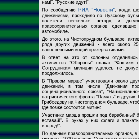
нам!", "Русские идут!".
По сообщению
РИА "Новости"
, когда ш
движениями, проходило по Яузскому бульв
полетели несколько петард и дымо
правоохранительных органов, сделавшие
автомобиле.
До этого, на Чистопрудном бульваре, акти
ряда других движений - всего около 25
наполненными водой презервативами.
В ответ на это от колонны отделились 
активистов "Обороны" плакат "Фашизм н
Сотрудникам милиции удалось не допуст
продолжилось.
В "Правом марше" участвовали около дву
движений, в том числе "Движения прот
общенационального союза", "Национально-
патриотического фронта "Память" и других.
Грибоедову на Чистопрудном бульваре, что
где позже состоится митинг.
Участники марша прошли под барабанный бой
вставай!". В руках у них флаги и плакаты
вперед!".
По данным правоохранительных органов, в 
митинге - 1000 человек. Серьезных правона