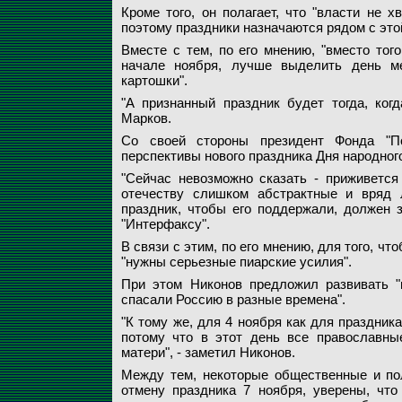
Кроме того, он полагает, что "власти не х
поэтому праздники назначаются рядом с этой
Вместе с тем, по его мнению, "вместо тог
начале ноября, лучше выделить день м
картошки".
"А признанный праздник будет тогда, ког
Марков.
Со своей стороны президент Фонда "По
перспективы нового праздника Дня народног
"Сейчас невозможно сказать - приживется
отечеству слишком абстрактные и вряд 
праздник, чтобы его поддержали, должен з
"Интерфаксу".
В связи с этим, по его мнению, для того, ч
"нужны серьезные пиарские усилия".
При этом Никонов предложил развивать "
спасали Россию в разные времена".
"К тому же, для 4 ноября как для праздник
потому что в этот день все православны
матери", - заметил Никонов.
Между тем, некоторые общественные и по
отмену праздника 7 ноября, уверены, что