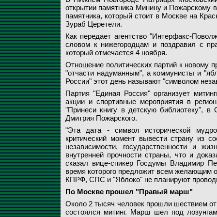
открытии памятника Минину и Пожарскому в
памятника, который стоит в Москве на Крас
Зураб Церетели.
Как передает агентство "Интерфакс-Поволж
словом к нижегородцам и поздравил с пр
который отмечается 4 ноября.
Отношение политических партий к новому пр
"отчасти надуманным", а коммунисты и "ябл
России" этот день называют "символом неза
Партия "Единая Россия" организует митинг
акции и спортивные мероприятия в регион
"Принеси книгу в детскую библиотеку", в
Дмитрия Пожарского.
"Эта дата - символ исторической мудро
критический момент вывести страну из со
независимости, государственности и жиз
внутренней прочности страны, что и доказ
сказал вице-спикер Госдумы Владимир Пе
время которого предложит всем желающим от
КПРФ, СПС и "Яблоко" не планируют провод
По Москве прошел "Правый марш"
Около 2 тысяч человек прошли шествием от
состоялся митинг. Марш шел под лозунгам