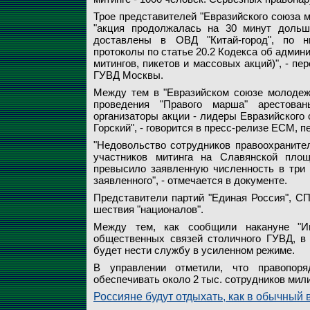
Трое представителей "Евразийского союза 
"акция продолжалась на 30 минут дольш
доставлены в ОВД "Китай-город", по н
протоколы по статье 20.2 Кодекса об админ
митингов, пикетов и массовых акций)", - пе
ГУВД Москвы.
Между тем в "Евразийском союзе молодеж
проведения "Правого марша" арестова
организаторы акции - лидеры Евразийског
Горский", - говорится в пресс-релизе ЕСМ, п
"Недовольство сотрудников правоохранител
участников митинга на Славянской площ
превысило заявленную численность в три 
заявленного", - отмечается в документе.
Представители партий "Единая Россия", СП
шествия "националов".
Между тем, как сообщили накануне "И
общественных связей столичного ГУВД, в
будет нести службу в усиленном режиме.
В управлении отметили, что правопор
обеспечивать около 2 тыс. сотрудников мил
Россияне будут отдыхать, как в обычный