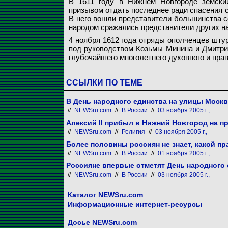
В 1611 году в Нижнем Новгороде земски
призывом отдать последнее ради спасения с
В него вошли представители большинства с
народом сражались представители других на
4 ноября 1612 года отряды ополченцев шту
под руководством Козьмы Минина и Дмитри
глубочайшего многолетнего духовного и нра
ССЫЛКИ ПО ТЕМЕ
В День народного единства на улицы Моск
//
NEWSru.com
//
В России
//
03 ноября 2005 г.,
Алексий II прибыл в Нижний Новгород на п
//
NEWSru.com
//
Религия
//
03 ноября 2005 г.,
Более половины россиян не знает, какой пр
//
NEWSru.com
//
В России
//
01 ноября 2005 г.,
Россияне впервые отметят День народного
//
NEWSru.com
//
В России
//
03 ноября 2005 г.,
Каталог NEWSru.com
Информационные интернет-ресурсы
Досье NEWSru.com