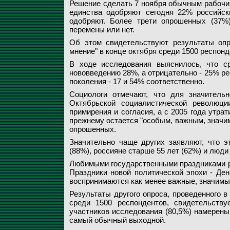
Решение сделать 7 ноября обычным рабочим
единства одобряют сегодня 22% российск
одобряют. Более трети опрошенных (37%)
перемены или нет.
Об этом свидетельствуют результаты опр
мнение" в конце октября среди 1500 респонд
В ходе исследования выяснилось, что с
нововведению 28%, а отрицательно - 25% ре
поколения - 17 и 54% соответственно.
Социологи отмечают, что для значитель
Октябрьской социалистической революци
примирения и согласия, а с 2005 года утрат
прежнему остается "особым, важным, значи
опрошенных.
Значительно чаще других заявляют, что э
(88%), россияне старше 55 лет (62%) и люд
Любимыми государственными праздниками р
Праздники новой политической эпохи - Ден
воспринимаются как менее важные, значимы
Результаты другого опроса, проведенного в
среди 1500 респондентов, свидетельств
участников исследования (80,5%) намерены
самый обычный выходной.