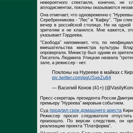
невероятного спектакля, конечно, не 
аплодисментах, поклоны оказываются незаве
Она отмечает, что одновременно с "Нуреевы
Серебренникова - "Лес" и "Кафку". "Три спе
вечер в российской столице. Ни на одной 
зрителям и не кланялся. Мне кажется, эт
указывает Гордеева.
"Свобода" напоминает, что, по неофициа
вмешательства министра культуры Вла
опровергали. Министр был одним из зрителе
Писатель Людмила Улицкая назвала "гротес
зале, а режиссер - нет.
Поклоны на Нурееве в майках с Ки
pic.twitter.com/qgUSxeZu64
— Василий Конов (41+) (@VasilyKon
Пресс-секретарь президента России Дмитрий
премьеру "Нуреева" мировым событием.
Суд
продлил срок домашнего ареста
Кири
Режиссер просил следователя отпустить
произошло. По версии следствия, он ор
реализацию проекта "Платформа".