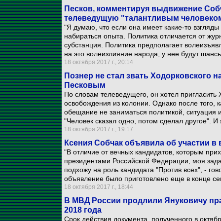
Песков, комментируя выдвижение Собч
телеведущую "талантливым человеко
"Я думаю, что если она имеет какие-то взгляды 
набираться опыта. Политика отличается от жур
субстанция. Политика предполагает волеизъяв
на это волеизлияние народа, у нее будут шансы 
18 октября 2017 г., 20:14
Познер не стал звать Ходорковского н
Песковым
По словам телеведущего, он хотел пригласить 
освобождения из колонии. Однако после того, 
обещание не заниматься политикой, ситуация и
"Человек сказал одно, потом сделал другое". И 
18 октября 2017 г., 19:17
Ксения Собчак объявила об участии в 
"В отличие от вечных кандидатов, которым при
президентами Российской Федерации, моя задач
подхожу на роль кандидата "Против всех", - гов
объявление было приготовлено еще в конце се
18 октября 2017 г., 18:44
В МВД России продлили Януковичу пр
2018 года
Срок действия документа, полученного в октябр