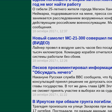
год не мог найти работу
О гибели 25-летнего жителя города Мегион Ха
Неймарка, подорвавшегося на мине, пресса соо
занимается расследованием вооруженных конф
действующим российским военнослужащим. Ми
сообщения.
18 октября 2017 г., 12:37
Новый самолет МС-21-300 совершил пе
(ВИДЕО)
Лайнер провел в воздухе шесть часов без поса
тысяч километров. Командир корабля отчитался
системы работали без сбоев.
18 октября 2017 г., 12:26
Песков прокомментировал информацию
"Обсуждать нечего"
Накануне Русская служба ВВС сообщила, что К
консультаций принял решение не допускать ос
главы государства. В тот же день глава ЦИК Э
не сможет принять участие в выборах из-за суд
18 октября 2017 г., 11:22
В Иркутске при обвале грунта погибли
Трагедия произошла на улице Захарова при в
17 октября. Пострадали, по разным данным, од