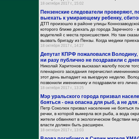
18 октября 2017 г., 15:02
Пензенские следователи проверяют, п
выехать к умирающему ребенку, сбит
ДТП произошло в районе улицы Коннозаводской
которого ближе доехать до города Заречного - 
водителей с места происшествия. Но там сказал
вызвать бригаду из Пензы. Когда медики приеха
18 октября 2017 г., 14:27
Депутат КПРФ пожаловался Володину, ч
ни разу публично не поздравили с дн
Николай Харитонов высказал жалобу после того
пленарного заседания перечислил именинников
этот день выпадает на выездную неделю. Волод
позвонили имениннику и поздравили его лично.
18 октября 2017 г., 13:25
Мэр уральского города призвал населе
бояться - она опасна для рыб, а не дл
Петр Соколюк призвал население не бояться п
речки, в которой вымерла вся рыба, а вода окр
жители обвиняют в экологическом бедствии ме
власти должен быть расширен.
18 октября 2017 г., 13:03
Вдова погибшего в Сирии жителя ХМАО 