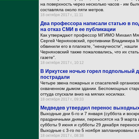
на поверхность через несколько часов - им бы
составляла около пяти метров.
18 октября 2017 г., 11:11
Два профессора написали статью в п
на отказ СМИ в ее публикации
Как утверждают профессор МГИМО Михаил Мяг
Сергей Черняховский, противники Владимира М
обвинили его в плагиате, "ненаучности", нашли
Черняховский также пожаловались, что их стат
газете".
18 октября 2017 г., 10:12
В Иркутске ночью горел подпольный д
пострадали
Четыре звена пожарных и спасателей организо
охваченном дымом здании. Беспомощных старик
оттуда спускали вниз на мягких носилках.
18 октября 2017 г., 09:33
Медведев утвердил перенос выходных 
Выходные дни 6-го и 7 января (суббота и воск
праздничными днями, переносятся на 9 марта и
субботы 9 июня и субботы 29 декабря перенося
Выходные с 3-го по 5 ноября запланированы в 
18 октября 2017 г., 08:38