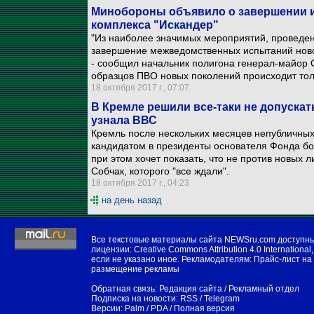
Минобороны объявило о завершении и
комплекса "Искандер"
"Из наиболее значимых мероприятий, проведен
завершение межведомственных испытаний новой
- сообщил начальник полигона генерал-майор 
образцов ПВО новых поколений происходит тол
18 октября 2017 г., 07:07
В Кремле решили все-таки не допускат
узнала ВВС
Кремль после нескольких месяцев непубличных
кандидатом в президенты основателя Фонда бо
при этом хочет показать, что не против новых 
Собчак, которого "все ждали".
18 октября 2017 г., 04:23
на день назад
Все текстовые материалы сайта NEWSru.com доступн
лицензии:
Creative Commons Attribution 4.0 International
,
если не указано иное. Рекламодателям:
Прайс-лист на
размещение рекламы
Обратная связь:
Редакция сайта
/
Рекламный отдел
Подписка на новости:
RSS
/
Telegram
Версии:
Palm / PDA
/
Полная версия