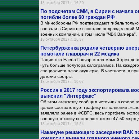
18 октября 2017 г., 16:50
По подсчетам СМИ, в Сирии с начала 
погибли более 60 граждан РФ
В Минобороны РФ подтверждают гибель только о
воевали в Сирии не в составе подразделений М
военных компаний, в том числе "ЧВК Вагнера".
18 октября 2017 г., 16:37
Петербурженка родила четверню вперв
помогали главврач и 22 медика
Пациентка Елена Гончар стала мамой трех дево
чуть больше полутора килограммов. На каждого
специалиста плюс акушерка. В частности, в пр
детские сестры.
18 октября 2017 г., 16:07
Россия в 2017 году экспортировала во
выяснил "Интерфакс"
Об этом агентству сообщил источник в сфере во
целом соответствует графику выполнения экспор
заявляли ранее в ФСВТС, весь портфель экспо
военную технику составляет около 47-50 млрд 
18 октября 2017 г., 15:54
Накануне решающего заседания ВАК по
комиссии вывели главного ученого се