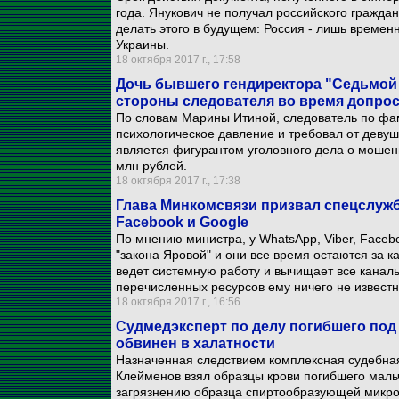
года. Янукович не получал российского гражда
делать этого в будущем: Россия - лишь време
Украины.
18 октября 2017 г., 17:58
Дочь бывшего гендиректора "Седьмой 
стороны следователя во время допро
По словам Марины Итиной, следователь по фа
психологическое давление и требовал от девуш
является фигурантом уголовного дела о мошен
млн рублей.
18 октября 2017 г., 17:38
Глава Минкомсвязи призвал спецслуж
Facebook и Google
По мнению министра, у WhatsApp, Viber, Face
"закона Яровой" и они все время остаются за к
ведет системную работу и вычищает все каналы
перечисленных ресурсов ему ничего не известн
18 октября 2017 г., 16:56
Судмедэксперт по делу погибшего под
обвинен в халатности
Назначенная следствием комплексная судебная
Клейменов взял образцы крови погибшего маль
загрязнению образца спиртообразующей микро