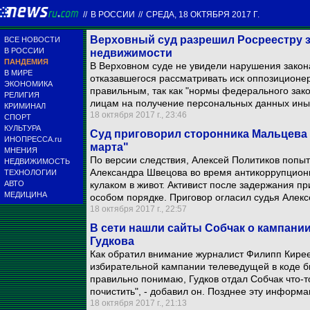
//
В РОССИИ
//
СРЕДА, 18 ОКТЯБРЯ 2017 Г.
Верховный суд разрешил Росреестру з
ВСЕ НОВОСТИ
В РОССИИ
недвижимости
ПАНДЕМИЯ
В Верховном суде не увидели нарушения закона
В МИРЕ
отказавшегося рассматривать иск оппозиционер
ЭКОНОМИКА
правильным, так как "нормы федерального зак
РЕЛИГИЯ
лицам на получение персональных данных иных
КРИМИНАЛ
18 октября 2017 г., 23:46
СПОРТ
КУЛЬТУРА
Суд приговорил сторонника Мальцева к
ИНОПРЕССА.ru
марта"
МНЕНИЯ
По версии следствия, Алексей Политиков попы
НЕДВИЖИМОСТЬ
Александра Швецова во время антикоррупционно
ТЕХНОЛОГИИ
АВТО
кулаком в живот. Активист после задержания пр
МЕДИЦИНА
особом порядке. Приговор огласил судья Алекс
18 октября 2017 г., 22:57
В сети нашли сайты Собчак о кампании 
Гудкова
Как обратил внимание журналист Филипп Кирее
избирательной кампании телеведущей в коде бы
правильно понимаю, Гудков отдал Собчак что-то
почистить", - добавил он. Позднее эту информ
18 октября 2017 г., 21:13