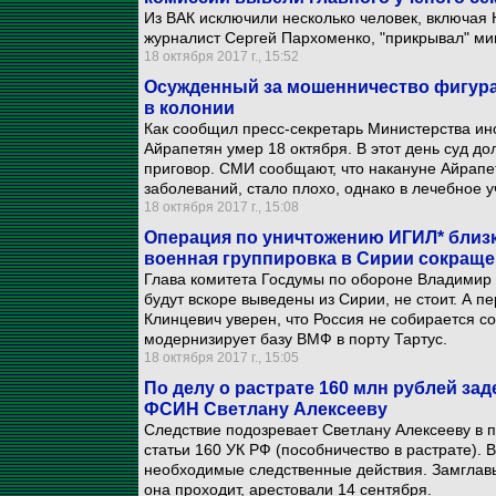
Из ВАК исключили несколько человек, включая 
журналист Сергей Пархоменко, "прикрывал" мин
18 октября 2017 г., 15:52
Осужденный за мошенничество фигура
в колонии
Как сообщил пресс-секретарь Министерства ин
Айрапетян умер 18 октября. В этот день суд д
приговор. СМИ сообщают, что накануне Айрапе
заболеваний, стало плохо, однако в лечебное 
18 октября 2017 г., 15:08
Операция по уничтожению ИГИЛ* близк
военная группировка в Сирии сокраще
Глава комитета Госдумы по обороне Владимир 
будут вскоре выведены из Сирии, не стоит. А 
Клинцевич уверен, что Россия не собирается с
модернизирует базу ВМФ в порту Тартус.
18 октября 2017 г., 15:05
По делу о растрате 160 млн рублей за
ФСИН Светлану Алексееву
Следствие подозревает Светлану Алексееву в пр
статьи 160 УК РФ (пособничество в растрате). 
необходимые следственные действия. Замглав
она проходит, арестовали 14 сентября.