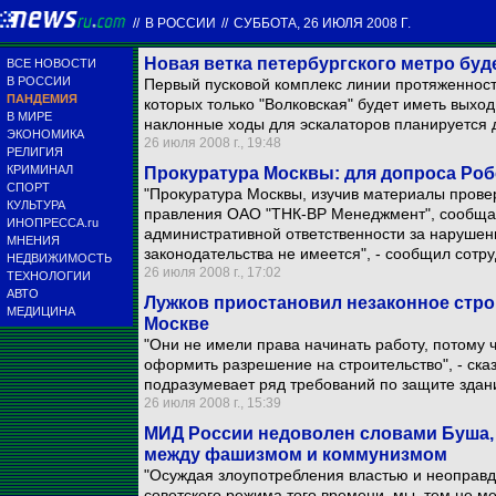
//
В РОССИИ
//
СУББОТА, 26 ИЮЛЯ 2008 Г.
Новая ветка петербургского метро буд
ВСЕ НОВОСТИ
В РОССИИ
Первый пусковой комплекс линии протяженность
ПАНДЕМИЯ
которых только "Волковская" будет иметь выход
В МИРЕ
наклонные ходы для эскалаторов планируется д
ЭКОНОМИКА
26 июля 2008 г., 19:48
РЕЛИГИЯ
КРИМИНАЛ
Прокуратура Москвы: для допроса Роб
СПОРТ
"Прокуратура Москвы, изучив материалы прове
КУЛЬТУРА
правления ОАО "ТНК-ВР Менеджмент", сообщает
ИНОПРЕССА.ru
административной ответственности за нарушен
МНЕНИЯ
законодательства не имеется", - сообщил сотр
НЕДВИЖИМОСТЬ
26 июля 2008 г., 17:02
ТЕХНОЛОГИИ
АВТО
Лужков приостановил незаконное стро
МЕДИЦИНА
Москве
"Они не имели права начинать работу, потому
оформить разрешение на строительство", - ска
подразумевает ряд требований по защите здан
26 июля 2008 г., 15:39
МИД России недоволен словами Буша, 
между фашизмом и коммунизмом
"Осуждая злоупотребления властью и неоправд
советского режима того времени, мы, тем не м