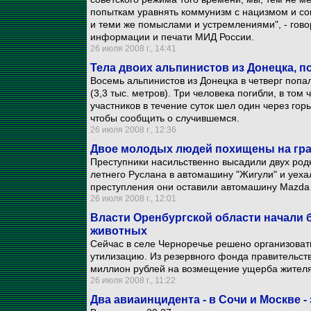
попыткам уравнять коммунизм с нацизмом и со
и теми же помыслами и устремлениями", - гов
информации и печати МИД России.
26 июля 2008 г., 14:41
Тела двоих альпинистов из Донецка, п
Восемь альпинистов из Донецка в четверг поп
(3,3 тыс. метров). Три человека погибли, в том
участников в течение суток шел один через гор
чтобы сообщить о случившемся.
26 июля 2008 г., 12:36
Двое молодых людей похищены на гра
Преступники насильственно высадили двух род
летнего Руслана в автомашину "Жигули" и уеха
преступления они оставили автомашину Mazda 
26 июля 2008 г., 12:01
Власти Оренбургской области начали б
животных
Сейчас в селе Черноречье решено организовать
утилизацию. Из резервного фонда правительст
миллион рублей на возмещение ущерба жител
26 июля 2008 г., 11:22
Два авиаинцидента - в Сочи и Москве 