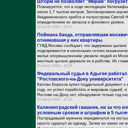
Шторм не позволяет "Мирам" погрузит
Планируется, что в ходе экспедиции батискафы 
около 1,7 тысячи метров. Запланировано изуче
Академического хребта и полуострова Святой Н
определением их запасов и фонового уровня.
26 июля 2008 г., 09:47
Поймана банда, отправлявшая москвич
отнимавшая у них квартиры
ГУВД Москвы сообщает, что задержаны цыгане 
подозреваются в нескольких сотнях мошенниче
жилья злоумышленники увозили людей из Москвы
местные цыгане держали их в рабстве. Их глава
25 июля 2008 г., 23:04
Федеральный судья в Адыгее работал
"Ростовского-на-Дону университета"
Каплан Борисов купил поддельный документ о
году, он успел поработать и мировым судьей, и
Ростове-на-Дону нет, обнаружили только год на
25 июля 2008 г., 21:53
Калининградский гаишник, ни за что и
условным сроком и штрафом в 5 тыся
Пострадавший мужчина передвигался на костыл
просто сдернул за одежду. Затем он нанес не м