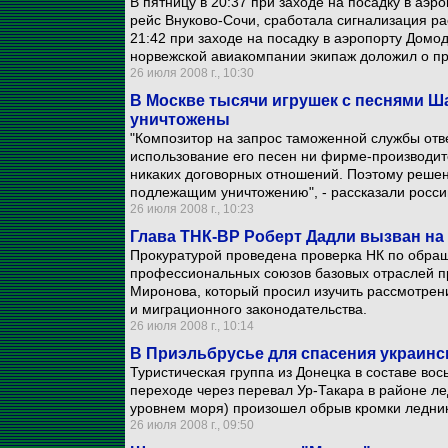
В пятницу в 20:37 при заходе на посадку в аэ
рейс Внуково-Сочи, сработала сигнализация ра
21:42 при заходе на посадку в аэропорту Домо
норвежской авиакомпании экипаж доложил о пр
26 июля 2008 г., 10:30
В Москве тысячи игрушек с песнями Ш
уничтожены
"Композитор на запрос таможенной службы отве
использование его песен ни фирме-производит
никаких договорных отношений. Поэтому реше
подлежащим уничтожению", - рассказали росси
26 июля 2008 г., 10:23
Глава ТНК-ВР Роберт Дадли вызван на
Прокуратурой проведена проверка НК по обра
профессиональных союзов базовых отраслей п
Миронова, который просил изучить рассмотре
и миграционного законодательства.
26 июля 2008 г., 10:14
В Приэльбрусье для спасения украинс
Туристическая группа из Донецка в составе во
переходе через перевал Ур-Такара в районе ле
уровнем моря) произошел обрыв кромки ледник
26 июля 2008 г., 09:50