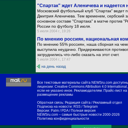
"Спартак" ждет Аленичева и надеется 
Московский футбольный клуб "Спартак" ведет п
Дмитрия Аленичева. Тем временем, сербский 
основном составе "Спартака" в матче против "
России по футболу 18 июля.
5 июля 2004 г., 19:26
По мнению россиян, национальная ко
По мнению 55% россиян, наша сборная на чем
выступила неудачно. Придерживаются противо
затруднились что-либо сказать на этот счет.
5 июля 2004 г., 17:47
на день назад
Все текстовые материалы сайта NEWSru.com доступн
лицензии:
Creative Commons Attribution 4.0 International
,
если не указано иное. Рекламодателям:
Прайс-лист на
размещение рекламы
Обратная связь:
Редакция сайта
/
Рекламный отдел
Подписка на новости:
RSS
/
Telegram
Версии:
Palm / PDA
/
Полная версия
NEWSru.com – самые быстрые новости
2000-2026
Политика конфиденциальности