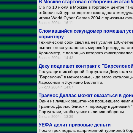
В Москве стартовал отборочный этап 
С 6 по 10 июля в Москве в торговом центре "Т
отборочный тур четвертого ежегодного междун
играм World Cyber Games 2004 с призовым фон
6 июля 2004 г., 16:11
Сломавшийся секундомер помешал уст
спринтеру
Технический сбой свел на нет усилия 100-лет
пытавшегося установить мировой рекорд на сто
Хронометр, с помощью которого фиксировалось
6 июля 2004 г., 14:43
Деку подпишет контракт с "Барселоно
Полузащитник сборной Португалии Деку стал 
"Барселону" в межсезонье, - до этого катало
Ларссоном и Жулиано Беллетти.
6 июля 2004 г., 14:07
Траянос Деллас может оказаться в до
Один из лучших защитников прошедшего чемпи
Траянос Деллас близок к переходу в донецкий 
Португалии, чтобы усилить линию обороны.
6 июля 2004 г., 13:39
УЕФА делит призовые деньги
После трех недель напряженной турнирной бор