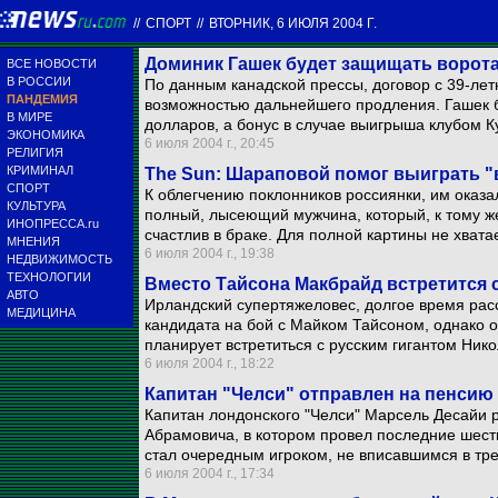
//
СПОРТ
//
ВТОРНИК, 6 ИЮЛЯ 2004 Г.
Доминик Гашек будет защищать ворот
ВСЕ НОВОСТИ
В РОССИИ
По данным канадской прессы, договор с 39-лет
ПАНДЕМИЯ
возможностью дальнейшего продления. Гашек б
В МИРЕ
долларов, а бонус в случае выигрыша клубом К
ЭКОНОМИКА
6 июля 2004 г., 20:45
РЕЛИГИЯ
КРИМИНАЛ
The Sun: Шараповой помог выиграть "
СПОРТ
К облегчению поклонников россиянки, им оказа
КУЛЬТУРА
полный, лысеющий мужчина, который, к тому же
ИНОПРЕССА.ru
счастлив в браке. Для полной картины не хват
МНЕНИЯ
6 июля 2004 г., 19:38
НЕДВИЖИМОСТЬ
ТЕХНОЛОГИИ
Вместо Тайсона Макбрайд встретится
АВТО
Ирландский супертяжеловес, долгое время рас
МЕДИЦИНА
кандидата на бой с Майком Тайсоном, однако 
планирует встретиться с русским гигантом Ник
6 июля 2004 г., 18:22
Капитан "Челси" отправлен на пенсию
Капитан лондонского "Челси" Марсель Десайи р
Абрамовича, в котором провел последние шесть
стал очередным игроком, не вписавшимся в т
6 июля 2004 г., 17:34