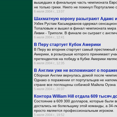
вышедших в финальную часть чемпионата Евро
не только греки. Никто не покинул Португалию 
6 июля 2004 г., 13:07
Шахматную корону разыграют Адамс 
Узбек Рустам Касымджанов одержал сенсацион
Топаловым и вышел в финал чемпионата мира 
Ливии - Триполи. В финале он сыграет с англ
6 июля 2004 г., 12:41
В Перу стартует Кубок Америки
В Перу во вторник стартует самый престижный 
Америки, в розыгрыше которого принимают уча
претендентов на победу в Кубке Америки явля
6 июля 2004 г., 12:35
В Англии уже не вспоминают о пораже
Сборная Англии вернулась домой после чемпи
Однако о поражении от португальцев не напоми
стране все поглощены собачкой Майкла Оуэна 
5 июля 2004 г., 20:37
Контора William Hill отдала 609 тысяч
Состояние в 609 300 долларов, которые были в
достались не болельщику этой команды, а 34-
просто является профессиональным игроком.
5 июля 2004 г., 19:52