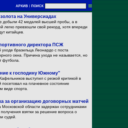
АРХИВ
|
ПОИСК
 золота на Универсиадах
не добыли 42 медалей высшей пробы, а в
й легко превзошли свой рекорд, хотя впереди
дут китайцев.
спортивного директора ПСЖ
 уходе бразильца Леонардо с поста
ерного окна. Причина ухода не называется, но
т футбола.
ение к господину Южному"
Кафельников выступил с резкой критикой в
й посетовал на плачевное состояние
м виде спорта.
ка за организацию договорных матчей
 Московской области задержан сотрудниками
 получения взятки за решение вопроса о
и судей.