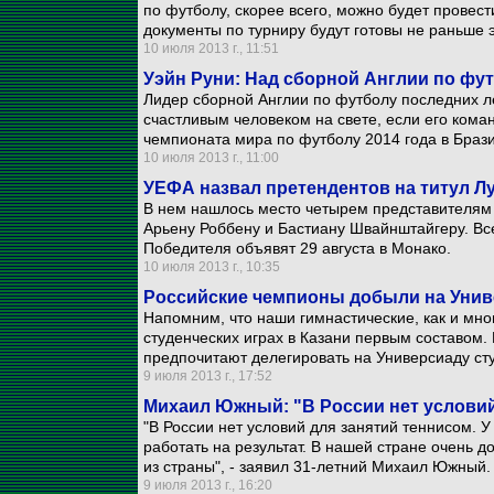
по футболу, скорее всего, можно будет провест
документы по турниру будут готовы не раньше э
10 июля 2013 г., 11:51
Уэйн Руни: Над сборной Англии по фу
Лидер сборной Англии по футболу последних л
счастливым человеком на свете, если его ком
чемпионата мира по футболу 2014 года в Браз
10 июля 2013 г., 11:00
УЕФА назвал претендентов на титул 
В нем нашлось место четырем представителям 
Арьену Роббену и Бастиану Швайнштайгеру. Вс
Победителя объявят 29 августа в Монако.
10 июля 2013 г., 10:35
Российские чемпионы добыли на Униве
Напомним, что наши гимнастические, как и мн
студенческих играх в Казани первым составом. 
предпочитают делегировать на Универсиаду ст
9 июля 2013 г., 17:52
Михаил Южный: "В России нет условий
"В России нет условий для занятий теннисом. 
работать на результат. В нашей стране очень д
из страны", - заявил 31-летний Михаил Южный.
9 июля 2013 г., 16:20