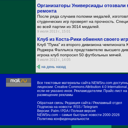
Организаторы Универсиады отозвали 
ремонта
После ряда случаев поломки медалей, изготов
студенческих игр проверят на прочность. Спец
во всей партии из 3014 медалей.
9 июля 2013 г., 15:01
Клуб из Коста-Рики обменял своего иг
Клуб "Пума" из второго дивизиона чемпионата 
Роджера Фалльяса представителю высшего диви
игрока клуб попросил 50 футбольных мячей.
9 июля 2013 г., 14:05
на день назад
Все текстовые материалы сайта NEWSru.com доступн
лицензии:
Creative Commons Attribution 4.0 International
,
если не указано иное. Рекламодателям:
Прайс-лист на
размещение рекламы
Обратная связь:
Редакция сайта
/
Рекламный отдел
Подписка на новости:
RSS
/
Telegram
Версии:
Palm / PDA
/
Полная версия
NEWSru.com – самые быстрые новости
2000-2026
Политика конфиденциальности