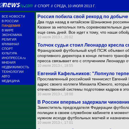
//
СПОРТ
//
СРЕДА, 10 ИЮЛЯ 2013 Г.
Россия побила свой рекорд по добыче
ВСЕ НОВОСТИ
В РОССИИ
Два года назад в китайском Шэньчжэне россия
ПАНДЕМИЯ
Казани за неполных пять соревновательных дне
В МИРЕ
еще семь дней. Все идет к тому, что наши обой
ЭКОНОМИКА
10 июля 2013 г., 20:02
РЕЛИГИЯ
КРИМИНАЛ
Толчок судьи стоил Леонардо кресла 
СПОРТ
Французский футбольный клуб ПСЖ объявил об
КУЛЬТУРА
спортивного директора в конце летнего трансф
ИНОПРЕССА.ru
пресса связывает его с отлучением Леонардо о
МНЕНИЯ
10 июля 2013 г., 18:55
НЕДВИЖИМОСТЬ
ТЕХНОЛОГИИ
Евгений Кафельников: "Лопнуло терп
АВТО
Прославленный российский теннисист Евгений 
МЕДИЦИНА
адрес своего коллеги Михаила Южного, которы
отечественной системы подготовки кадров в это
10 июля 2013 г., 18:00
В России впервые задержали чиновни
Заместитель председателя Федерации футбола
полиции в своем служебном кабинете в момент
нужном исходе футбольных матчей и назначени
10 июля 2013 г., 17:01