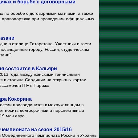
иках и борьбе с договорными
х по борьбе с договорными матчами, а также
ю правопорядка при проведении официальных
Казани
ни в столице Татарстана. Участники и гости
посвященные городу, России, студенческим
зани".
я состоится в Кальяри
2013 года между женскими теннисными
я в столице Сардинии на открытых кортах.
ассамблеи ITF в Париже.
дра Кокорина
России присоединится к махачкалинцам в
ет носить долгосрочный и перспективный
19 млн евро.
чемпионата на сезон-2015/16
ш Объединенного чемпионата России и Украины