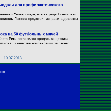
медали для профилактического
ленных к Универсиаде, все награды Всемирных
иалистам Гознака предстоит исправить дефекты
рока на 50 футбольных мячей
Коста-Рики согласился продать защитника
зиона. В качестве компенсации за своего
10.07.2013
ы по