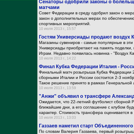
Сенаторы одобрили законы о болельщ
матчами
Совет Федерации в среду одобрил закон о мера
закон о дополнительных мерах по обеспечени
спортивных мероприятий.
10 июля 2013 г., 15:57
Гостям Универсиады продают воздух 
Магазины сувениров - самые популярные в эти д
Универсиады приобретают на память поделки, 
Играм. Недавно появилась новинка - "Воздух Ка
10 июля 2013 г., 14:22
Финал Кубка Федерации Италия - Росси
Финальный матч розыгрыша Кубка Федерации 
сборными Италии и России состоится 2-3 ноябр
Такое решение принято в рамках Генеральной 
10 июля 2013 г., 13:59
"Анжи" объявил о трансфере Алексан
Ожидается, что 22-летний футболист сборной 
ближайшие дни, а его соглашение с клубом буд
характер. Стоимость трансфера оценивается в 
10 июля 2013 г., 13:03
Газзаев наметил старт Объединенного 
По словам Валерия Газзаева, первый розыгры