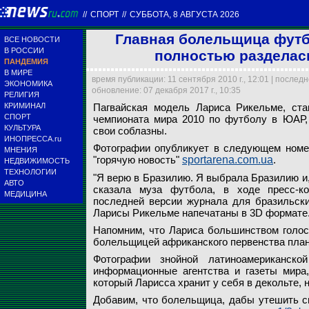
//
СПОРТ
//
СУББОТА, 8 АВГУСТА 2026
Главная болельщица футб
ВСЕ НОВОСТИ
В РОССИИ
полностью разделась
ПАНДЕМИЯ
В МИРЕ
время публикации: 11 сентября 2010 г., 12:01 | послед
ЭКОНОМИКА
обновление: 07 декабря 2017 г., 10:35
РЕЛИГИЯ
Пагвайская модель Лар
КРИМИНАЛ
Пагвайская модель Лариса Рикельме, ста
чемпионата мира 2010 
Лариса большинством г
Фотографии знойной л
СПОРТ
чемпионата мира 2010 по футболу в ЮАР, 
соблазны
Фотографии опубликуе
Фотографии Ларисы Ри
ЧМ-2010
агентства и газеты мир
КУЛЬТУРА
свои соблазны.
ИНОПРЕССА.ru
Фотографии опубликует в следующем номер
МНЕНИЯ
Playboy Brasil
Playboy Brasil
Playboy Brasil
Playboy Brasil
Playboy Brasil
"горячую новость"
sportarena.com.ua
.
НЕДВИЖИМОСТЬ
ТЕХНОЛОГИИ
"Я верю в Бразилию. Я выбрала Бразилию и, 
АВТО
сказала муза футбола, в ходе пресс-к
МЕДИЦИНА
последней версии журнала для бразильски
Ларисы Рикельме напечатаны в 3D формате
Напомним, что Лариса большинством голос
болельщицей африканского первенства пла
Фотографии знойной латиноамериканск
информационные агентства и газеты мира,
который Ларисса хранит у себя в декольте,
Добавим, что болельщица, дабы утешить 