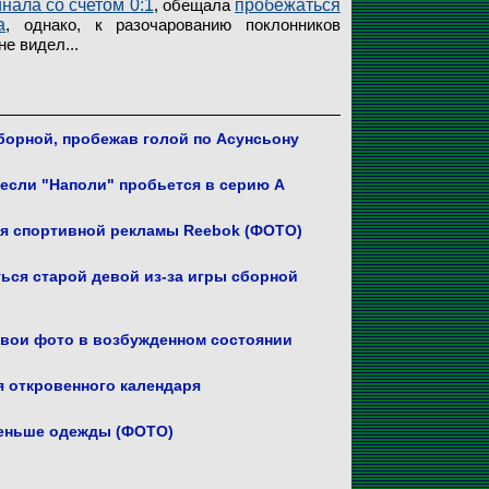
нала со счетом 0:1
, обещала
пробежаться
а
, однако, к разочарованию поклонников
е видел...
борной, пробежав голой по Асунсьону
если "Наполи" пробьется в серию А
ля спортивной рекламы Reebok (ФОТО)
ться старой девой из-за игры сборной
свои фото в возбужденном состоянии
 откровенного календаря
меньше одежды (ФОТО)