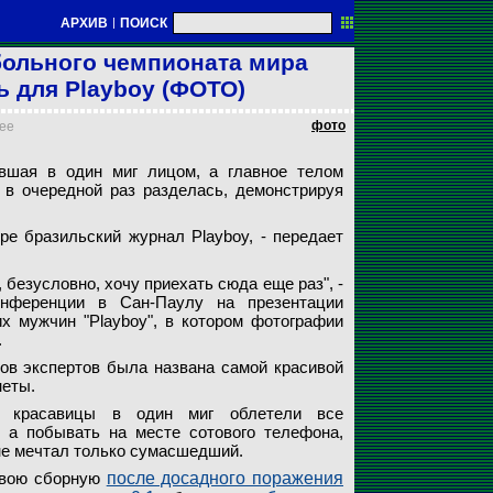
АРХИВ
|
ПОИСК
ольного чемпионата мира
 для Playboy (ФОТО)
фото
нее
иса Рикельме, ставшая в один миг лицом, а главное телом
вшая в один миг лицом, а главное телом
по футболу в ЮАР, в очередной раз разделась, демонстрируя свои
олосов экспертов была названа самой красивой болельщицей
атиноамериканской красавицы облетели все информационные
в очередной раз разделась, демонстрируя
т в следующем номере бразильский журнал Playboy
кельме напечатаны в 3D формате
а
е бразильский журнал Playboy, - передает
безусловно, хочу приехать сюда еще раз", -
онференции в Сан-Паулу на презентации
х мужчин "Playboy", в котором фотографии
.
ов экспертов была названа самой красивой
неты.
ой красавицы в один миг облетели все
 а побывать на месте сотового телефона,
 не мечтал только сумасшедший.
свою сборную
после досадного поражения