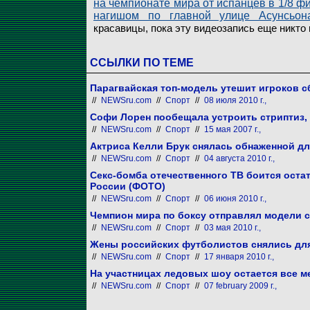
на чемпионате мира от испанцев в 1/8 фи
нагишом по главной улице Асунсьон
красавицы, пока эту видеозапись еще никто н
ССЫЛКИ ПО ТЕМЕ
Парагвайская топ-модель утешит игроков с
//
NEWSru.com
//
Спорт
//
08 июля 2010 г.,
Софи Лорен пообещала устроить стриптиз, 
//
NEWSru.com
//
Спорт
//
15 мая 2007 г.,
Актриса Келли Брук снялась обнаженной д
//
NEWSru.com
//
Спорт
//
04 августа 2010 г.,
Секс-бомба отечественного ТВ боится оста
России (ФОТО)
//
NEWSru.com
//
Спорт
//
06 июня 2010 г.,
Чемпион мира по боксу отправлял модели 
//
NEWSru.com
//
Спорт
//
03 мая 2010 г.,
Жены российских футболистов снялись для
//
NEWSru.com
//
Спорт
//
17 января 2010 г.,
На участницах ледовых шоу остается все 
//
NEWSru.com
//
Спорт
//
07 february 2009 г.,