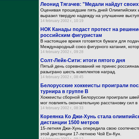
Леонид Тягачев: "Медали найдут своих
Оценивая прошедшие пять дней Олимпийских и
выразил твердую надежду на улучшение высту
14 february 2002 г., 10:19
НОК Канады подаст протест на решени
российским фигуристам
В настоящее время готовятся бумаги для подач
Международный союз фигурного катания, котор
14 february 2002 г., 09:28
Солт-Лейк-Сити: итоги пятого дня
Пятый день соревнований не принес россиянам
разыграно шесть комплектов наград.
14 february 2002 г., 08:45
Белорусские хоккеисты проиграли по
турнира в группе В
Хоккеисты сборной Белоруссии проиграли швейц
мог повлиять окончательную расстановку сил в 
14 february 2002 г., 08:33
Кореянка Ко Джи-Хунь стала олимпийс
дистанции 1500 метров
15-летняя Джи-Хунь опередила свою соотечест
этой дистанции 17-летнюю Чой Ен-Кун.