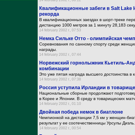
14 february 2002 г., 08:12
Квалификационные забеги в Salt Lake 
рекорда
В квалификационных заездах в шорт-треке пер
дистанцию 1000 метров за 1 минуту 28,183 сек
14 february 2002 г., 07:53
Немка Сильке Отто - олимпийская чемп
Соревнования по санному спорту среди женщи
награды.
14 february 2002 г., 07:44
Норвежский горнолыжник Кьетиль-Анд
комбинации
Это уже пятая награда высшего достоинства в 
14 february 2002 г., 07:38
Россия уступила Ирландии в товарищ
Национальные сборные продолжают подготовку
в Корее и Японии. В среду в товарищеских мат
14 february 2002 г., 01:10
Двойная победа немок в биатлоне
Чемпионкой на дистанции 7,5 км у женщин-биат
результат у ее соотечественницы Урсулы Дизль
14 february 2002 г., 00:54