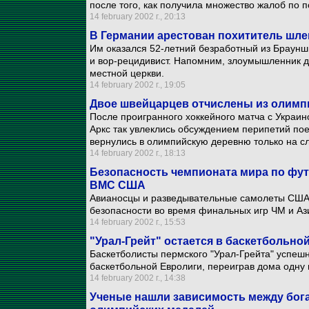
после того, как получила множество жалоб по 
14 february 2002 г., 20:13
В Германии арестован похититель шл
Им оказался 52-летний безработный из Браунш
и вор-рецидивист. Напомним, злоумышленник 
местной церкви.
14 february 2002 г., 19:05
Двое швейцарцев отчислены из олимпи
После проигранного хоккейного матча с Укра
Аркс так увлеклись обсуждением перипетий пое
вернулись в олимпийскую деревню только на с
14 february 2002 г., 18:13
Безопасность чемпионата мира по фу
ВМС США
Авианосцы и разведывательные самолеты США б
безопасности во время финальных игр ЧМ и Ази
14 february 2002 г., 15:53
"Урал-Грейт" остается в баскетбольно
Баскетболисты пермского "Урал-Грейта" успеш
баскетбольной Евролиги, переиграв дома одну
14 february 2002 г., 14:38
Ученые нашли зависимость между бог