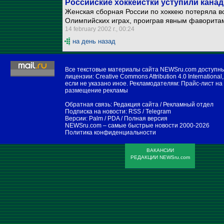
Российские хоккеистки уступили кана
Женская сборная России по хоккею потеряла в
Олимпийских играх, проиграв явным фаворитам
14 february 2002 г., 00:24
на день назад
Все текстовые материалы сайта NEWSru.com доступн
лицензии:
Creative Commons Attribution 4.0 International
,
если не указано иное. Рекламодателям:
Прайс-лист на
размещение рекламы
Обратная связь:
Редакция сайта
/
Рекламный отдел
Подписка на новости:
RSS
/
Telegram
Версии:
Palm / PDA
/
Полная версия
NEWSru.com – самые быстрые новости
2000-2026
Политика конфиденциальности
ВАКАНСИИ
РЕДАКЦИИ NEWSru.com