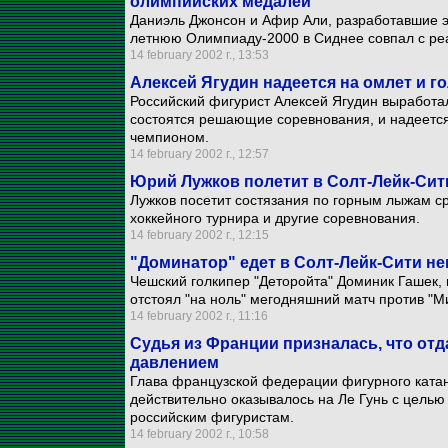
олимпийских медалей
Даниэль Джонсон и Афир Али, разработавшие эт
летнюю Олимпиаду-2000 в Сиднее совпал с реа
14 february 2002 г., 13:53
Алексей Ягудин надеется на омлет и г
Российский фигурист Алексей Ягудин выработал
состоятся решающие соревнования, и надеется
чемпионом.
14 february 2002 г., 12:57
Юрий Лужков полетит в Солт-Лейк-Си
Лужков посетит состязания по горным лыжам с
хоккейного турнира и другие соревнования.
14 february 2002 г., 12:15
"Доминатор" едет в Солт-Лейк-Сити 
Чешский голкипер "Деторойта" Доминик Гашек, 
отстоял "на ноль" мегодняшний матч против "М
14 february 2002 г., 11:16
Судья из Франции призналась, что отд
давлением
Глава французской федерации фигурного катан
действительно оказывалось на Ле Гунь с целью
российским фигуристам.
14 february 2002 г., 10:58