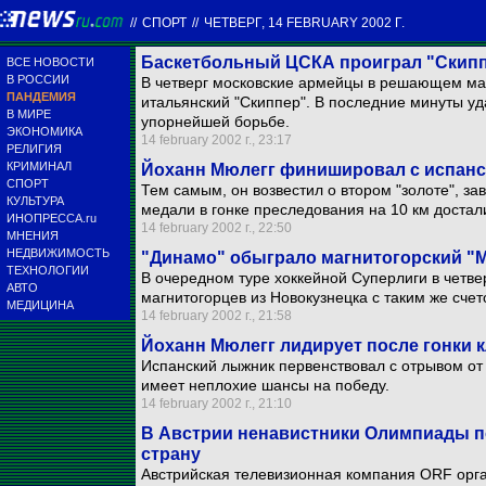
//
СПОРТ
//
ЧЕТВЕРГ, 14 FEBRUARY 2002 Г.
Баскетбольный ЦСКА проиграл "Скип
ВСЕ НОВОСТИ
В РОССИИ
В четверг московские армейцы в решающем мат
ПАНДЕМИЯ
итальянский "Скиппер". В последние минуты уд
В МИРЕ
упорнейшей борьбе.
ЭКОНОМИКА
14 february 2002 г., 23:17
РЕЛИГИЯ
КРИМИНАЛ
Йоханн Мюлегг финишировал с испан
СПОРТ
Тем самым, он возвестил о втором "золоте", з
КУЛЬТУРА
медали в гонке преследования на 10 км доста
ИНОПРЕССА.ru
14 february 2002 г., 22:50
МНЕНИЯ
НЕДВИЖИМОСТЬ
"Динамо" обыграло магнитогорский "
ТЕХНОЛОГИИ
В очередном туре хоккейной Суперлиги в четве
АВТО
магнитогорцев из Новокузнецка с таким же сче
МЕДИЦИНА
14 february 2002 г., 21:58
Йоханн Мюлегг лидирует после гонки 
Испанский лыжник первенствовал с отрывом от 
имеет неплохие шансы на победу.
14 february 2002 г., 21:10
В Австрии ненавистники Олимпиады п
страну
Австрийская телевизионная компания ORF орг