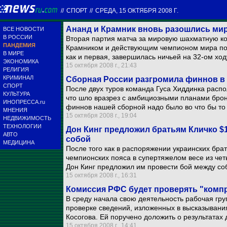
//
СПОРТ
//
СРЕДА, 15 ОКТЯБРЯ 2008 Г.
Ананд и Крамник вновь разошлись мир
ВСЕ НОВОСТИ
В РОССИИ
Вторая партия матча за мировую шахматную к
ПАНДЕМИЯ
Крамником и действующим чемпионом мира по
В МИРЕ
как и первая, завершилась ничьей на 32-ом ход
ЭКОНОМИКА
15 октября 2008 г., 21:43
РЕЛИГИЯ
КРИМИНАЛ
Сборная России разгромила финнов в 
СПОРТ
После двух туров команда Гуса Хиддинка распо
КУЛЬТУРА
что шло вразрез с амбициозными планами бро
ИНОПРЕССА.ru
финнов нашей сборной надо было во что бы то 
МНЕНИЯ
15 октября 2008 г., 19:04
НЕДВИЖИМОСТЬ
ТЕХНОЛОГИИ
Дон Кинг предложил братьям Кличко $
АВТО
собой
МЕДИЦИНА
После того как в распоряжении украинских брат
чемпионских пояса в супертяжелом весе из че
Дон Кинг предложил им провести бой между со
15 октября 2008 г., 16:31
Комиссия РФС будет проверять "компр
В среду начала свою деятельность рабочая гру
проверке сведений, изложенных в высказыван
Косогова. Ей поручено доложить о результатах 
15 октября 2008 г., 14:41