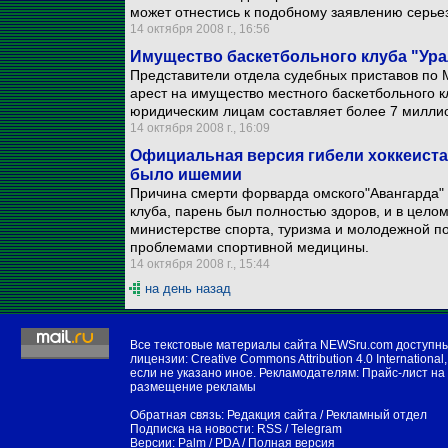
может отнестись к подобному заявлению серье
14 октября 2008 г., 16:56
Имущество баскетбольного клуба "Урал
Представители отдела судебных приставов по
арест на имущество местного баскетбольного к
юридическим лицам составляет более 7 миллио
14 октября 2008 г., 16:09
Официальная версия гибели хоккеиста
было ишемии
Причина смерти форварда омского"Авангарда" 
клуба, парень был полностью здоров, и в целом,
министерстве спорта, туризма и молодежной п
проблемами спортивной медицины.
14 октября 2008 г., 15:44
на день назад
Все текстовые материалы сайта NEWSru.com доступн
лицензии:
Creative Commons Attribution 4.0 International
,
если не указано иное. Рекламодателям:
Прайс-лист на
размещение рекламы
Обратная связь:
Редакция сайта
/
Рекламный отдел
Подписка на новости:
RSS
/
Telegram
Версии:
Palm / PDA
/
Полная версия