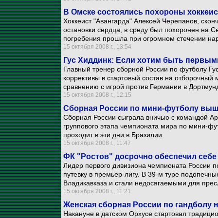
В Омске состоялись похороны хоккеис
Хоккеист "Авангарда" Алексей Черепанов, скон
остановки сердца, в среду был похоронен на 
погребения прошла при огромном стечении на
15 октября 2008 г., 13:54
Гус Хиддинк: Если хотим быть первы
Главный тренер сборной России по футболу Гус
коррективы в стартовый состав на отборочный
сравнению с игрой против Германии в Дортмун
15 октября 2008 г., 12:15
Сборная России по мини-футболу выш
Сборная России сыграла вничью с командой Арг
группового этапа чемпионата мира по мини-фу
проходит в эти дни в Бразилии.
15 октября 2008 г., 11:47
ФК "Ростов" досрочно обеспечил себе
Лидер первого дивизиона чемпионата России п
путевку в премьер-лигу. В 39-м туре подопечн
Владикавказа и стали недосягаемыми для прес
15 октября 2008 г., 11:21
Женская сборная России по гандболу н
Накануне в датском Орхусе стартовал традици