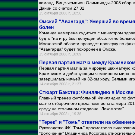
команд. Вице-чемпион Олимпиады-2008 сборная
Дании со счетом 27:32.
15 октября 2008 г., 10:56
Омский "Авангард": Умерший во время
болен
Команда намерена судиться с министром здрав
будто "на игру был допущен абсолютно больной
Московской области проведет проверку по факт
"Авангарда" будет похоронен в Омске.
15 октября 2008 г., 10:09
Первая партия матча между Крамнико
Первая партия матча за мировую шахматную 
Крамником и действующим чемпионом мира п
завершилась ничьей на 32-ом ходу. Белыми иг
14 октября 2008 г., 21:37
Стюарт Бакстер: Финляндию в Москве 
Главный тренер футбольной Финляндии по футб
матче отборочного цикла чемпионата мира-2010
среду на столичном стадионе "Локомотив".
14 октября 2008 г., 19:38
"Терек" и "Томь" ответили на обвинен
Руководство ФК "Томь" просмотрело видеозапи
"Волочанин" Владимира Косогова относительно