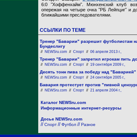
6:0 "Хоффенхайм". Мюнхенский клуб воз
опережая на четыре очка "РБ Лейпциг" и д
ближайшими преследователями.
ССЫЛКИ ПО ТЕМЕ
Тренер "Баварии" разрешит футболистам н
Бундеслигу
//
NEWSru.com
//
Спорт
//
06 апреля 2013 г.,
Тренер "Баварии" запретил игрокам пить д
//
NEWSru.com
//
Спорт
//
19 сентября 2009 г.,
Десять тонн пива за победу над "Баварией"
//
NEWSru.com
//
Спорт
//
24 сентября 2005 г.,
Бавария протестует против "пивной цензур
//
NEWSru.com
//
Спорт
//
21 апреля 2004 г.,
Каталог NEWSru.com
Информационные интернет-ресурсы
Досье NEWSru.com
//
//
//
Спорт
Футбол
Разное