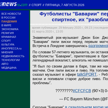
//
СПОРТ
//
ПЯТНИЦА, 7 АВГУСТА 2026
Футболисты "Баварии" пер
ВСЕ НОВОСТИ
В РОССИИ
спиртное, их "разобл
ПАНДЕМИЯ
В МИРЕ
время публикации: 29 february 2020 г., 09:23 | последн
ЭКОНОМИКА
01 марта 2020 г., 13:05
РЕЛИГИЯ
Знаменитый рок-му
КРИМИНАЛ
Знаменитый рок-музыкант Джон Бон Джо
пили виски перед п
СПОРТ
"Баварии" пили виски перед первым матч
завершилась разгро
КУЛЬТУРА
Встреча в Лондоне завершилась
разгромно
ИНОПРЕССА.ru
По словам 57-летнего музыканта, он остано
МНЕНИЯ
Фото: Huyeta TV / 
футболисты "Баварии", прилетевшие в брит
НЕДВИЖИМОСТЬ
легендарный вокалист, алкоголь не помешал 
ТЕХНОЛОГИИ
АВТО
"Я был по своим делам в баре, там же нах
МЕДИЦИНА
матчем. Они пили виски и пиво. На топливе
сказал музыкант в эфире
talkSPORT
. - Ре
виски и попивали старое доброе пиво. Пох
проблемы".
????????
#CFCFCB
(90'+3) 0
— FC Bayern München (@
Сегодня "Бавария"
в скандальном матче 