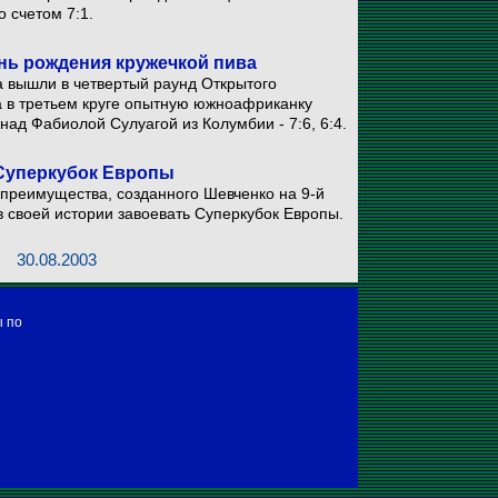
о счетом 7:1.
нь рождения кружечкой пива
 вышли в четвертый раунд Открытого
 в третьем круге опытную южноафриканку
 над Фабиолой Сулуагой из Колумбии - 7:6, 6:4.
Суперкубок Европы
преимущества, созданного Шевченко на 9-й
 в своей истории завоевать Суперкубок Европы.
30.08.2003
ы по