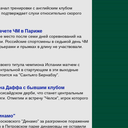
ачал тренировки с английским клубом
е подтверждает слухи относительно скорого
ачете ЧМ в Париже
е место после семи дней соревнований на
ии. Российские спортсмены в седьмой день ЧМ
арьерами и прыжках в длину не участвовали.
своего титула чемпиона Испании матчем с
центральной в стартующем в эти выходные
оится на "Сантьяго Бернабэу".
ена Даффа с бывшим клубом
рсисайдском дерби, что станет центральным
и. Отметим и встречу "Челси", игрок которого
Динамо"
московского "Динамо" за разгромное поражение
ы в Петровском парке динамовцы не оставили