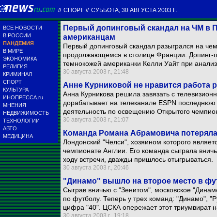
//
СПОРТ
//
СУББОТА, 30 АВГУСТА 2003 Г.
Первый допинговый скандал на ЧМ в 
ВСЕ НОВОСТИ
В РОССИИ
американцам
ПАНДЕМИЯ
Первый допинговый скандал разыгрался на чем
В МИРЕ
продолжающемся в столице Франции. Допинг-п
ЭКОНОМИКА
темнокожей американки Келли Уайт при анали
РЕЛИГИЯ
30 августа 2003 г., 21:48
КРИМИНАЛ
СПОРТ
Анне Курниковой не нравится работа 
КУЛЬТУРА
Анна Курникова решила завязать с телевизионн
ИНОПРЕССА.ru
дорабатывает на телеканале ESPN последнюю 
МНЕНИЯ
деятельность по освещению Открытого чемпио
НЕДВИЖИМОСТЬ
30 августа 2003 г., 21:07
ТЕХНОЛОГИИ
АВТО
Команда Романа Абрамовича потеряла
МЕДИЦИНА
Лондонский "Челси", хозяином которого являет
чемпионате Англии. Его команда сыграла вничью 
ходу встречи, дважды пришлось отыгрываться.
30 августа 2003 г., 20:46
"Динамо" вышло на второе место в ф
Сыграв вничью с "Зенитом", московское "Динам
по футболу. Теперь у трех команд: "Динамо", "Р
цифра "40". ЦСКА опережает этот триумвират н
30 августа 2003 г., 19:18