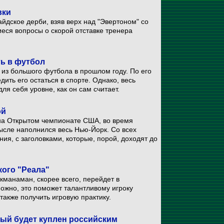
вки
йдское дерби, взяв верх над "Эвертоном" со
иеся вопросы о скорой отставке тренера
ть в футбол
 из большого футбола в прошлом году. По его
ить его остаться в спорте. Однако, весь
я себя уровне, как он сам считает.
ой
 на Открытом чемпионате США, во время
ысле наполнился весь Нью-Йорк. Со всех
ия, с заголовками, которые, порой, доходят до
кого "Реала"
манаман, скорее всего, перейдет в
можно, это поможет талантливому игроку
также получить игровую практику.
рый будет куплен российским