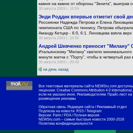
камня на камне от обороны "Зенита", выиграв с
30 августа 2003 г., 10:59
Энди Роддик впервые отметит свой де
Россиянки Надежда Петрова и Елена Лиховцева
чемпионата США по теннису. Петрова обыграла
Аманду Кетцер - 6:0, 6:1. Лиховцева взяла верх
30 августа 2003 г., 10:50
Андрей Шевченко приносит "Милану" 
Итальянскому "Милану" хватило минимального 
минуте матча с "Порту", чтобы в четвертый раз
30 августа 2003 г., 00:43
на день назад
Все текстовые материалы сайта NEWSru.com доступн
лицензии:
Creative Commons Attribution 4.0 International
,
если не указано иное. Рекламодателям:
Прайс-лист на
размещение рекламы
Обратная связь:
Редакция сайта
/
Рекламный отдел
Подписка на новости:
RSS
/
Telegram
Версии:
Palm / PDA
/
Полная версия
NEWSru.com – самые быстрые новости
2000-2026
Политика конфиденциальности