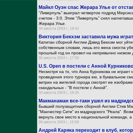
Майкл Оуэн спас Жерара Улье от отста
"Ливерпуль" выиграл четвертое подряд Мерсиса
счетом - 3:0. Этим "Ливерпуль" снял нагнетавш
Жерара Улье.
30 августа 2003 г., 18:42
Виктория Бекхэм заставила мужа игра
Капитан сборной Англии Дэвид Бекхэм мог уйти
собственным словам, лишь его жена смогла убед
прошлый год он провел на непривычно низком дл
30 августа 2003 г., 17:50
U.S. Open в постели с Анной Курников
Несмотря на то, что Анна Курникова не играет
проведения этого турнира ею, в буквальном см
витрин на жителей города смотрят ее изображен
скандальных - "В постели с Анной".
30 августа 2003 г., 16:20
Макманаман все-таки ушел из мадридс
Бывший полузащитник сборной Англии Стив Мак
"Манчестер Сити" из мадридского "Реала". Воз
вернуть свое место в национальной команде, а 
30 августа 2003 г., 15:58
Андрей Каряка переходит в клуб, кото