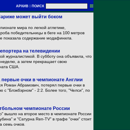
АРХИВ
|
ПОИСК
Париже может выйти боком
пионате мира по легкой атлетике,
роба победительницы в беге на 100 метров
зе показала содержание модафинила.
репортера на телевидении
ой журналистикой. В субботу она объявила, что
неделю, а затем прекращает свою
ната США.
 первые очки в чемпионате Англии
ся Роман Абрамович, потерял первые очки в
с "Блэкбэрном" - 2:2. Более того, "Челси", по
утбольном чемпионате России
о" вышло на второе место в чемпионате России
убина" и "Сатурна Ren-TV" в графе "очки" стоит
а семь очков.