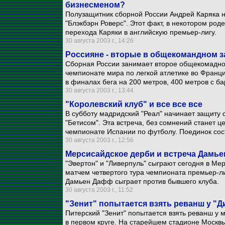
бизнесменом?
Полузащитник сборной России Андрей Каряка н
"Блэкбэрн Роверс". Этот факт, в некотором род
перехода Каряки в английскую премьер-лигу.
30 августа 2003 г., 14:26
Россияне - вторые в общекомандном з
Сборная России занимает второе общекомадно
чемпионате мира по легкой атлетике во Франц
в финалах бега на 200 метров, 400 метров с б
30 августа 2003 г., 13:44
"Королевский клуб" и все все все
В субботу мадридский "Реал" начинает защиту 
"Бетисом". Эта встреча, без сомнений станет 
чемпионате Испании по футболу. Поединок сост
30 августа 2003 г., 12:56
Мерсисайдское дерби и встреча Дамь
"Эвертон" и "Ливерпуль" сыграют сегодня в Ме
матчем четвертого тура чемпионата премьер-лиг
Дамьен Дафф сыграет против бывшего клуба.
30 августа 2003 г., 11:52
"Зенит" попытается взять реванш у "
Питерский "Зенит" попытается взять реванш у 
в первом круге. На старейшем стадионе Москв