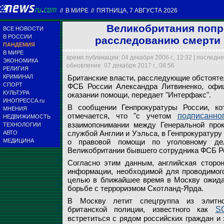
//
В МИРЕ
//
ПЯТНИЦА, 7 АВГУСТА 2026
Великобритания попр
ВСЕ НОВОСТИ
В РОССИИ
расследованию смерти 
ПАНДЕМИЯ
В МИРЕ
время публикации: 04 декабря 2006 г., 12:32 | последн
ЭКОНОМИКА
обновление: 07 декабря 2017 г., 08:56
РЕЛИГИЯ
Британские власти, ра
КРИМИНАЛ
Британские власти, расследующие обстояте
ФСБ России Александра
СПОРТ
ФСБ России Александра Литвиненко, офиц
Великобритания попро
оказании помощи
Генпрокуратура России
КУЛЬТУРА
оказании помощи, передает "Интерфакс".
ИНОПРЕССА.ru
В сообщении Генпрокуратуры России, ко
МНЕНИЯ
Архив NEWSru.com
SkyNews
Moscow-Live
отмечается, что "с учетом
подписанно
НЕДВИЖИМОСТЬ
взаимопонимании между Генеральной прок
ТЕХНОЛОГИИ
службой Англии и Уэльса, в Генпрокуратуру 
АВТО
МЕДИЦИНА
о правовой помощи по уголовному де
Великобритании бывшего сотрудника ФСБ Р
Согласно этим данным, английская сторон
информации, необходимой для проводимого
целью в ближайшее время в Москву ожидае
борьбе с терроризмом Скотланд-Ярда.
В Москву летит спецгруппа из элитног
британской полиции, известного как
S
встретиться с рядом российских граждан и