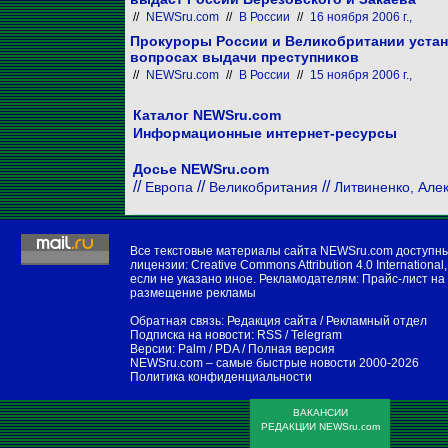
//
NEWSru.com
//
В России
//
16 ноября 2006 г.,
Прокуроры России и Великобритании устан
вопросах выдачи преступников
//
NEWSru.com
//
В России
//
15 ноября 2006 г.,
Каталог NEWSru.com
Информационные интернет-ресурсы
Досье NEWSru.com
//
//
//
Европа
Великобритания
Литвиненко, Але
Все текстовые материалы сайта NEWSru.com доступн
лицензии:
Creative Commons Attribution 4.0 International
,
если не указано иное. Рекламодателям:
Прайс-лист на
размещение рекламы
Обратная связь:
Редакция сайта
/
Рекламный отдел
Подписка на новости:
RSS
/
Telegram
Версии:
Palm / PDA
/
Полная версия
NEWSru.com – самые быстрые новости
2000-2026
Политика конфиденциальности
ВАКАНСИИ
РЕДАКЦИИ NEWSru.com