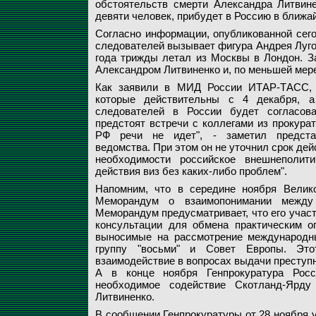
обстоятельств смерти Александра Литвине
девяти человек, прибудет в Россию в ближ
Согласно информации, опубликованной сего
следователей вызывает фигура Андрея Лугово
года трижды летал из Москвы в Лондон. За
Александром Литвиненко и, по меньшей мере
Как заявили в МИД России ИТАР-ТАСС, 
которые действительны с 4 декабря, а
следователей в России будет согласова
предстоят встречи с коллегами из прокура
РФ речи не идет", - заметил представ
ведомства. При этом он не уточнил срок дейс
необходимости российское внешнеполит
действия виз без каких-либо проблем".
Напомним, что в середине ноября Велик
Меморандум о взаимопонимании между 
Меморандум предусматривает, что его участ
консультации для обмена практическим о
выносимые на рассмотрение международн
группу "восьми" и Совет Европы. Это
взаимодействие в вопросах выдачи преступн
А в конце ноября Генпрокуратура Росс
необходимое содействие Скотланд-Ярду
Литвиненко.
В сообщении Генпрокуратуры от 28 ноября у