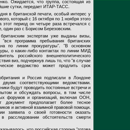
нко. Ожидается, что группа, состоящая из
айшие сутки, передает ИТАР-ТАСС.
дня в британской печати, особый интерес у
го, который с 16 октября по 1 ноября этого
 этот период он четыре раза встречался с
, один раз с Борисом Березовским.
британским экспертам уже выданы визы,
 "вся программа пребывания британских
на по линии прокуратуры". "В основном
туры, о каких-либо контактах по линии МИД
итель российского внешнеполитического
твия виз, подчеркнув лишь то, что "в случае
ическое ведомство может продлить срок
обритания и Россия подписали в Лондоне
двумя соответствующими ведомствами.
ники будут проводить постоянные встречи и
пытом и обсуждать вопросы, в том числе
ых форумов и организаций, включая ООН,
т документ предполагает более тесное
иков и активной взаимной правовой помощи.
ии заявила о своей готовности оказать
 в расследовании обстоятельств смерти
казывалось, что российская сторона "готова