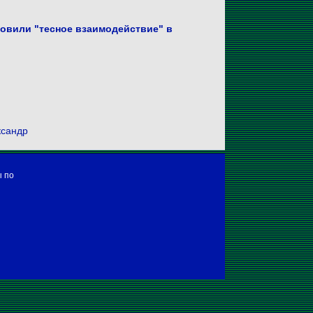
овили "тесное взаимодействие" в
ксандр
ы по