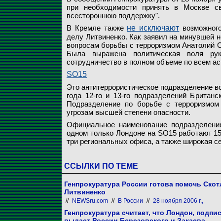
при необходимости принять в Москве св
всестороннюю поддержку".
В Кремле также
не исключают
возможного
делу Литвиненко. Как заявил на минувшей 
вопросам борьбы с терроризмом Анатолий Са
Была выражена политическая воля рук
сотрудничество в полном объеме по всем асп
SO15
Это антитеррористическое подразделение во
года 12-го и 13-го подразделений Британс
Подразделение по борьбе с терроризмом 
угрозам высшей степени опасности.
Официальное наименование подразделения
одном только Лондоне на SO15 работают 15
три региональных офиса, а также широкая с
ССЫЛКИ ПО ТЕМЕ
Генпрокуратура России готова помочь Ско
Литвиненко
//
NEWSru.com
//
В России
//
28 ноября 2006 г.,
Генпрокуратура считает, что Лондон, подп
выдаст России Березовского и Закаева