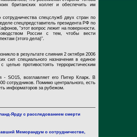
оих британских коллег и обеспечить им
 сотрудничества спецслужб двух стран по
неделе спецпредставитель президента РФ по
фонов, "этот вопрос лежит на поверхности.
оводством России с тем, чтобы вести
ектам (этого дела)".
зникло в результате слияния 2 октября 2006
ких сил специального назначения в единое
с целью противостоять террористическим
 - SO15, возглавляет его Питер Кларк. В
00 сотрудников. Помимо центрального, есть
еть информаторов за рубежом.
тланд-Ярду с расследованием смерти
исавший Меморандум о сотрудничестве,