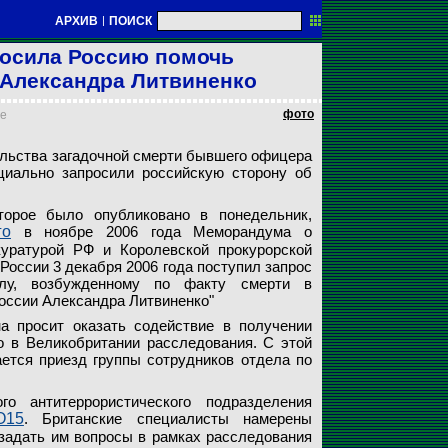
АРХИВ
|
ПОИСК
осила Россию помочь
Александра Литвиненко
фото
ее
сследующие обстоятельства загадочной смерти бывшего офицера
льства загадочной смерти бывшего офицера
 Литвиненко, официально запросили российскую сторону об
иально запросили российскую сторону об
сила Россию помочь расследованию смерти Александра Литвиненк
 заявила о своей готовности оказать необходимое содействие
торое было опубликовано в понедельник,
го
в ноябре 2006 года Меморандума о
уратурой РФ и Королевской прокурорской
России 3 декабря 2006 года поступил запрос
лу, возбужденному по факту смерти в
оссии Александра Литвиненко"
а просит оказать содействие в получении
 в Великобритании расследования. С этой
тся приезд группы сотрудников отдела по
о антитеррористического подразделения
O15
. Британские специалисты намерены
 задать им вопросы в рамках расследования