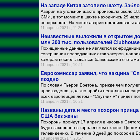
На западе Китая затопило шахту. Забл
Авария на угольной шахте произошла около 18
СМИ, в тот момент в шахте находились 29 чело
поверхность. На месте аварии организованы а
11 апреля 2021 г., 11:26
Неизвестные выложили в открытом до
млн 300 тыс. пользователей Clubhouse
Похищенные данные не являются конфиденциал
совершения последующих атак хакеров, наприм
хакерам воспользоваться банковскими счетами
11 апреля 2021 г., 10:51
Еврокомиссар заявил, что вакцина "Сп
поздно
По словам Тьерри Бретона, прежде чем получи
производство, должно пройти несколько месяце
всех европейцев летом - "Спутник V" придет по
11 апреля 2021 г., 10:21
Названы дата и место похорон принца 
США без жены
Похороны пройдут 17 апреля в часовне Святог
будет захоронен в королевском склепе. Церемо
телевидению. В течение 8 дней до похорон в 
10 апреля 2021 г., 20:57