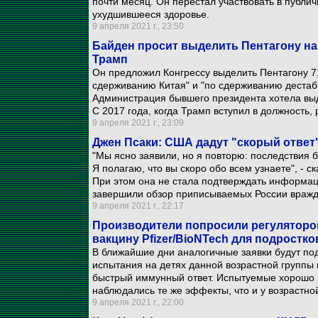
почти месяц. Он перестал участвовать в публи
ухудшившееся здоровье.
9 апреля 2021 г., 23:50
Байден просит выделить Пентагону на
Трамп
Он предложил Конгрессу выделить Пентагону 7
сдерживанию Китая" и "по сдерживанию деста
Администрация бывшего президента хотела выд
С 2017 года, когда Трамп вступил в должность,
9 апреля 2021 г., 23:09
Джен Псаки: США дадут "скорый ответ"
"Мы ясно заявили, но я повторю: последствия 
Я полагаю, что вы скоро обо всем узнаете", - 
При этом она не стала подтверждать информац
завершили обзор приписываемых России вражд
9 апреля 2021 г., 22:17
Производители попросили регуляторо
вакцину Pfizer/BioNTech для подростко
В ближайшие дни аналогичные заявки будут под
испытания на детях данной возрастной группы
быстрый иммунный ответ. Испытуемые хорошо 
наблюдались те же эффекты, что и у возрастной 
9 апреля 2021 г., 22:00