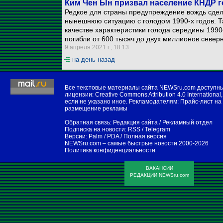
Ким Чен Ын призвал население КНДР г
Редкое для страны предупреждение вождь сдел
нынешнюю ситуацию с голодом 1990-х годов. Т
качестве характеристики голода середины 1990-
погибли от 600 тысяч до двух миллионов север
9 апреля 2021 г., 18:13
на день назад
Все текстовые материалы сайта NEWSru.com доступн
лицензии:
Creative Commons Attribution 4.0 International
,
если не указано иное. Рекламодателям:
Прайс-лист на
размещение рекламы
Обратная связь:
Редакция сайта
/
Рекламный отдел
Подписка на новости:
RSS
/
Telegram
Версии:
Palm / PDA
/
Полная версия
NEWSru.com – самые быстрые новости
2000-2026
Политика конфиденциальности
ВАКАНСИИ
РЕДАКЦИИ NEWSru.com