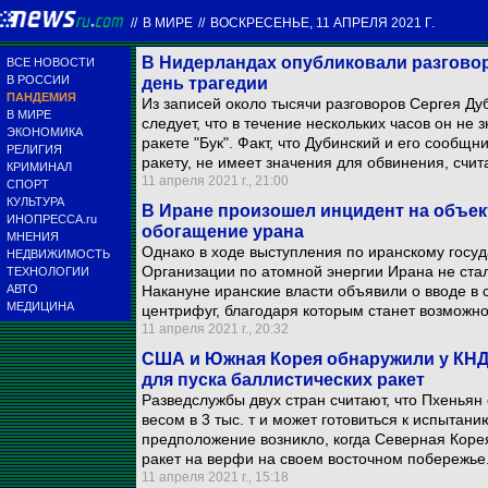
//
В МИРЕ
//
ВОСКРЕСЕНЬЕ, 11 АПРЕЛЯ 2021 Г.
В Нидерландах опубликовали разгово
ВСЕ НОВОСТИ
В РОССИИ
день трагедии
ПАНДЕМИЯ
Из записей около тысячи разговоров Сергея Ду
В МИРЕ
следует, что в течение нескольких часов он не з
ЭКОНОМИКА
ракете "Бук". Факт, что Дубинский и его сообщн
РЕЛИГИЯ
ракету, не имеет значения для обвинения, счи
КРИМИНАЛ
11 апреля 2021 г., 21:00
СПОРТ
КУЛЬТУРА
В Иране произошел инцидент на объект
ИНОПРЕССА.ru
обогащение урана
МНЕНИЯ
Однако в ходе выступления по иранскому госу
НЕДВИЖИМОСТЬ
Организации по атомной энергии Ирана не стал
ТЕХНОЛОГИИ
АВТО
Накануне иранские власти объявили о вводе в 
МЕДИЦИНА
центрифуг, благодаря которым станет возможн
11 апреля 2021 г., 20:32
США и Южная Корея обнаружили у КНД
для пуска баллистических ракет
Разведслужбы двух стран считают, что Пхеньян
весом в 3 тыс. т и может готовиться к испытан
предположение возникло, когда Северная Коре
ракет на верфи на своем восточном побережье
11 апреля 2021 г., 15:18