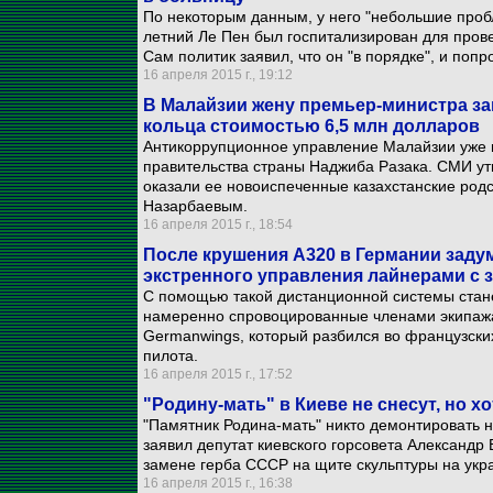
По некоторым данным, у него "небольшие проб
летний Ле Пен был госпитализирован для пров
Сам политик заявил, что он "в порядке", и попр
16 апреля 2015 г., 19:12
В Малайзии жену премьер-министра за
кольца стоимостью 6,5 млн долларов
Антикоррупционное управление Малайзии уже н
правительства страны Наджиба Разака. СМИ ут
оказали ее новоиспеченные казахстанские род
Назарбаевым.
16 апреля 2015 г., 18:54
После крушения А320 в Германии заду
экстренного управления лайнерами с 
С помощью такой дистанционной системы стан
намеренно спровоцированные членами экипажа,
Germanwings, который разбился во французских
пилота.
16 апреля 2015 г., 17:52
"Родину-мать" в Киеве не снесут, но х
"Памятник Родина-мать" никто демонтировать не
заявил депутат киевского горсовета Александр 
замене герба СССР на щите скульптуры на укра
16 апреля 2015 г., 16:38