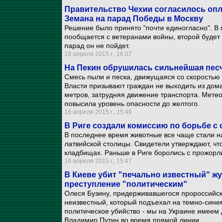
Правительство Чехии согласилось опл
Земана на парад Победы в Москву
Решение было принято "почти единогласно". В 
пообщается с ветеранами войны, второй буде
парад он не пойдет.
16 апреля 2015 г., 16:07
На Пекин обрушилась сильнейшая песч
Смесь пыли и песка, движущаяся со скоростью 
Власти призывают граждан не выходить из дома
метров, затрудняя движение транспорта. Мете
повысила уровень опасности до желтого.
16 апреля 2015 г., 15:49
В Риге создали комиссию по борьбе с
В последнее время животные все чаще стали н
латвийской столицы. Свидетели утверждают, чт
кладбищах. Раньше в Риге боролись с прожор
16 апреля 2015 г., 15:47
В Киеве убит "печально известный" жу
преступление "политическим"
Олеся Бузину, придерживавшегося пророссийски
неизвестный, который подъехал на темно-синем
политическое убийство - мы на Украине имеем д
Владимир Путин во время прямой линии.