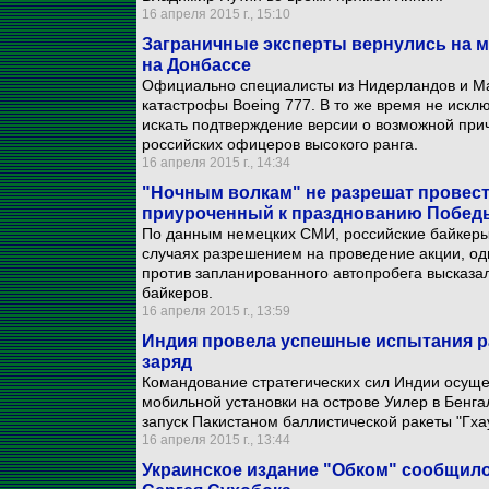
16 апреля 2015 г., 15:10
Заграничные эксперты вернулись на м
на Донбассе
Официально специалисты из Нидерландов и Мал
катастрофы Boeing 777. В то же время не исклю
искать подтверждение версии о возможной при
российских офицеров высокого ранга.
16 апреля 2015 г., 14:34
"Ночным волкам" не разрешат провест
приуроченный к празднованию Побед
По данным немецких СМИ, российские байкеры
случаях разрешением на проведение акции, од
против запланированного автопробега высказал
байкеров.
16 апреля 2015 г., 13:59
Индия провела успешные испытания р
заряд
Командование стратегических сил Индии осущес
мобильной установки на острове Уилер в Бенгал
запуск Пакистаном баллистической ракеты "Гха
16 апреля 2015 г., 13:44
Украинское издание "Обком" сообщило