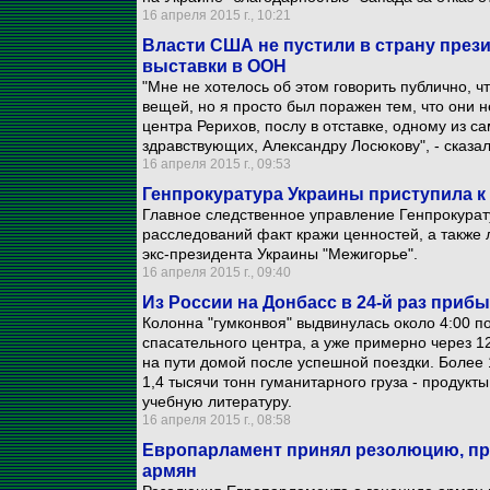
16 апреля 2015 г., 10:21
Власти США не пустили в страну през
выставки в ООН
"Мне не хотелось об этом говорить публично, 
вещей, но я просто был поражен тем, что они 
центра Рерихов, послу в отставке, одному из 
здравствующих, Александру Лосюкову", - сказа
16 апреля 2015 г., 09:53
Генпрокуратура Украины приступила к
Главное следственное управление Генпрокурат
расследований факт кражи ценностей, а также 
экс-президента Украины "Межигорье".
16 апреля 2015 г., 09:40
Из России на Донбасс в 24-й раз при
Колонна "гумконвоя" выдвинулась около 4:00 п
спасательного центра, а уже примерно через 1
на пути домой после успешной поездки. Более
1,4 тысячи тонн гуманитарного груза - продукт
учебную литературу.
16 апреля 2015 г., 08:58
Европарламент принял резолюцию, п
армян