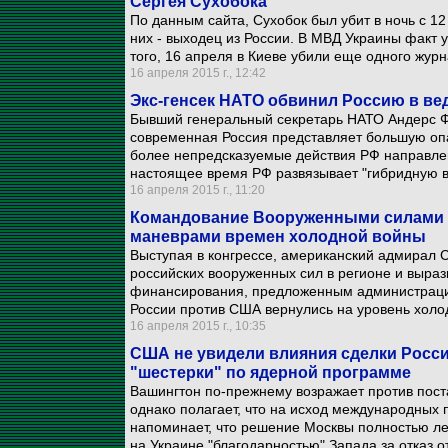
Сергея Сухобока
По данным сайта, Сухобок был убит в ночь с 1
них - выходец из России. В МВД Украины факт 
того, 16 апреля в Киеве убили еще одного журн
16 апреля 2015 г., 12:42
Экс-генсек НАТО обвинил Россию в ве
Бывший генеральный секретарь НАТО Андерс Фо
современная Россия представляет большую опас
более непредсказуемые действия РФ направлен
настоящее время РФ развязывает "гибридную в
16 апреля 2015 г., 11:20
Командование Вооруженными силами 
маневрами времен холодной войны
Выступая в конгрессе, американский адмирал 
российских вооруженных сил в регионе и выраз
финансирования, предложенным администраци
России против США вернулись на уровень холо
16 апреля 2015 г., 10:35
США не увидели влияния сделки Росси
"шестерки" по ядерной программе
Вашингтон по-прежнему возражает против пост
однако полагает, что на исход международных п
напоминает, что решение Москвы полностью ле
на Украине "благодарностью" Запада за отказ о