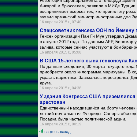
Резолюция Европарламента о геноциде армян 
Анкарой и Брюсселем, заявили в МИДе Турции. 
воспринимает всерьез тех, кто принял эту рез
заявил армянский министр иностранных дел Э
16 апреля 2015 г., 07:40
Спецсоветник генсека ООН по Йемену 
Генсек организации Пан Ги Мун утвердил Джам
в августе 2012 года. По данным AFP, Беномар 
залива, которые сейчас участвуют в бомбардир
16 апреля 2015 г., 05:08
В США 15-летнего сына генконсула Ка
По данным следствия, 30 марта текущего года 
приобрести около килограмма марихуаны. В ход
украсть наркотики. Завязалась перестрелка. Дж
друга.
16 апреля 2015 г., 04:38
У здания Конгресса США приземлился 
арестован
Единственный находившийся на борту человек а
летний почтальон из Флориды. Саперы обследо
Посадка была частью политической акции.
16 апреля 2015 г., 00:19
на день назад