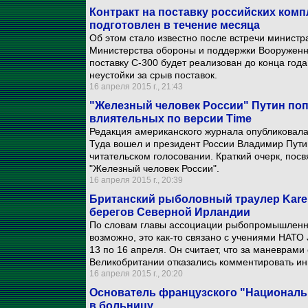
Контракт на поставку российских комп
подготовлен в течение месяца
Об этом стало известно после встречи министр
Министерства обороны и поддержки Вооруженны
поставку С-300 будет реализован до конца года
неустойки за срыв поставок.
16 апреля 2015 г., 21:43
"Железный человек России" Путин поп
влиятельных по версии Time
Редакция американского журнала опубликовала
Туда вошел и президент России Владимир Путин
читательском голосовании. Краткий очерк, пос
"Железный человек России".
16 апреля 2015 г., 20:39
Британский рыболовный траулер Karen
берегов Северной Ирландии
По словам главы ассоциации рыбопромышленн
возможно, это как-то связано с учениями НАТО 
13 по 16 апреля. Он считает, что за маневрам
Великобритании отказались комментировать ин
16 апреля 2015 г., 20:20
Основатель французского "Националь
в больницу