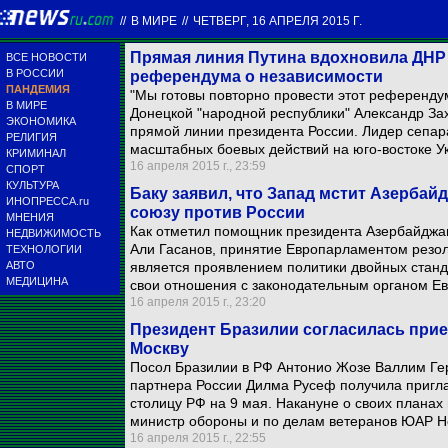
//
В МИРЕ
//
ЧЕТВЕРГ, 16 АПРЕЛЯ 2015 Г.
Прямая линия Путина вдохновила ДНР
ВСЕ НОВОСТИ
В РОССИИ
референдума о независимости
ПАНДЕМИЯ
"Мы готовы повторно провести этот референду
В МИРЕ
Донецкой "народной республики" Александр За
ЭКОНОМИКА
прямой линии президента России. Лидер сепар
РЕЛИГИЯ
масштабных боевых действий на юго-востоке У
КРИМИНАЛ
16 апреля 2015 г., 23:59
СПОРТ
КУЛЬТУРА
Баку заявил, что Запад мстит Азербай
ИНОПРЕССА.ru
союзу против России
МНЕНИЯ
Как отметил помощник президента Азербайджа
НЕДВИЖИМОСТЬ
Али Гасанов, принятие Европарламентом резо
ТЕХНОЛОГИИ
АВТО
является проявлением политики двойных станда
МЕДИЦИНА
свои отношения с законодательным органом Е
16 апреля 2015 г., 23:20
Президент Бразилии согласилась прие
Москву
Посол Бразилии в РФ Антонио Жозе Валлим Гер
партнера России Дилма Русеф получила пригла
столицу РФ на 9 мая. Накануне о своих планах
министр обороны и по делам ветеранов ЮАР Н
16 апреля 2015 г., 22:55