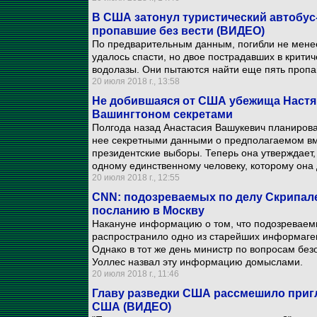
В США затонул туристический автобус
пропавшие без вести (ВИДЕО)
По предварительным данным, погибли не менее
удалось спасти, но двое пострадавших в крити
водолазы. Они пытаются найти еще пять пропа
20 июля 2018 г., 13:58
Не добившаяся от США убежища Настя
Вашингтоном секретами
Полгода назад Анастасия Вашукевич планиров
нее секретными данными о предполагаемом вм
президентские выборы. Теперь она утверждает, 
одному единственному человеку, которому она 
20 июля 2018 г., 12:55
CNN: подозреваемых по делу Скрипал
посланию в Москву
Накануне информацию о том, что подозреваемы
распространило одно из старейших информагентс
Однако в тот же день министр по вопросам бе
Уоллес назвал эту информацию домыслами.
20 июля 2018 г., 11:46
Главу разведки США рассмешило приг
США (ВИДЕО)