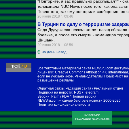
"Повторите, я вас правильно расслышал?" - ска
телеканала NBC News после того, как она зачит
После того, как ему повторили сообщение, он с
20 июля 2018 г., 09:46
В Турции по делу о терроризме задер
Седа Дудуркаева несколько лет назад сбежала 
боевика, а после его смерти - командира терр
Шишани.
20 июля 2018 г., 08:59
на день назад
Все текстовые материалы сайта NEWSru.com доступн
лицензии:
Creative Commons Attribution 4.0 International
,
если не указано иное. Рекламодателям:
Прайс-лист на
размещение рекламы
Обратная связь:
Редакция сайта
/
Рекламный отдел
Подписка на новости:
RSS
/
Telegram
Версии:
Palm / PDA
/
Полная версия
NEWSru.com – самые быстрые новости
2000-2026
Политика конфиденциальности
ВАКАНСИИ
РЕДАКЦИИ NEWSru.com