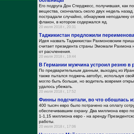
больницы
Его подруга Дон Стерджесс, получившая, как п
вещества, скончалась около двух недель назад
пострадали случайно, обнаружив неподалеку 
флакон, в котором содержался яд.
20 июля 2018 г., 20:31
Таджикистан предложили переименова
Идея назвать Таджикистан Рахмоновским пришл
считает президента страны Эмомали Рахмона 
от расчленения.
20 июля 2018 г., 19:44
В Германии мужчина устроил резню в 
По предварительным данным, выходец из Иран
также пытался поджечь автобус, используя св
могло быть больше, но водитель вовремя откр
удалось убежать.
20 июля 2018 г., 17:52
Финны подсчитали, во что обошлась и
400 тысяч евро было потрачено на оплату сот
обеспечивавшим охрану. Два миллиона евро по
1-1,15 миллиона евро - на аренду Президентск
работы.
20 июля 2018 г., 17:06