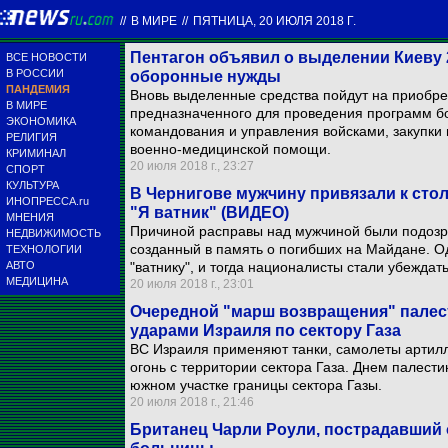
//
В МИРЕ
//
ПЯТНИЦА, 20 ИЮЛЯ 2018 Г.
Пентагон объявил о выделении Киеву 
ВСЕ НОВОСТИ
В РОССИИ
оборонные нужды
ПАНДЕМИЯ
Вновь выделенные средства пойдут на приобре
В МИРЕ
предназначенного для проведения программ бо
ЭКОНОМИКА
командования и управления войсками, закупки 
РЕЛИГИЯ
военно-медицинской помощи.
КРИМИНАЛ
20 июля 2018 г., 23:27
СПОРТ
КУЛЬТУРА
В Чернигове мужчину привязали к стол
ИНОПРЕССА.ru
"Я ватник" (ВИДЕО)
МНЕНИЯ
Причиной расправы над мужчиной были подозре
НЕДВИЖИМОСТЬ
созданный в память о погибших на Майдане. О
ТЕХНОЛОГИИ
АВТО
"ватнику", и тогда националисты стали убежда
МЕДИЦИНА
20 июля 2018 г., 23:01
Очередной "марш возвращения" пале
ударами Израиля по сектору Газа
ВС Израиля применяют танки, самолеты артилл
огонь с территории сектора Газа. Днем палес
южном участке границы сектора Газы.
20 июля 2018 г., 21:46
Британец Чарли Роули, пострадавший 