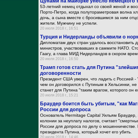
Цунами на Майорке унесло немецкого 
53-летний немец отдыхал со своей женой и во
Порто-Петро, когда полутораметровая волна хлы
дочь, а сына вместе с бросившимся за ним отц
жители. Мужчину не успели.
20 июля 2018 г., 16:51
Турция и Нидерланды объявили о нор
Дипломатам двух стран удалось восстановить 
министров, участвовавших в саммите НАТО. Сто
Гаагу, а глава МИД Нидерландов в скором врем
20 июля 2018 г., 16:50
Трамп готов стать для Путина "злейшим
договоренности
Президент США уверен, что ладить с Россией - "э
чем он договорился с Путиным в Хельсинки, не
станет для Путина "таким врагом, которого он е
20 июля 2018 г., 15:21
Браудер боится быть убитым, "как Маг
России для допроса
Основатель Hermitage Capital Уильям Браудер,
колонии за неуплату налогов, считает "смертн
России для допроса по делу о мошенничестве. 
президента Путина, который хочет его убить.
20 июля 2018 г., 14:46