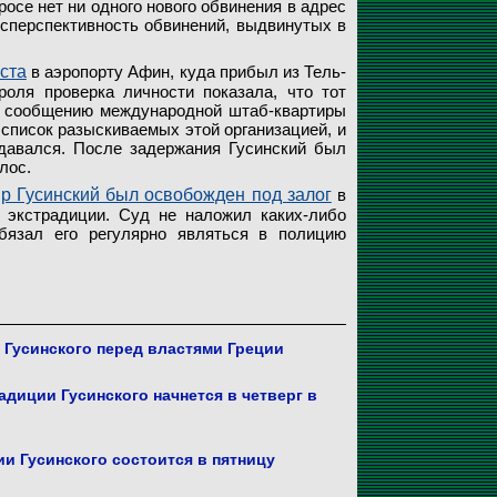
росе нет ни одного нового обвинения в адрес
есперспективность обвинений, выдвинутых в
ста
в аэропорту Афин, куда прибыл из Тель-
роля проверка личности показала, что тот
о сообщению международной штаб-квартиры
 список разыскиваемых этой организацией, и
давался. После задержания Гусинский был
лос.
р Гусинский был освобожден под залог
в
 экстрадиции. Суд не наложил каких-либо
бязал его регулярно являться в полицию
 Гусинского перед властями Греции
адиции Гусинского начнется в четверг в
и Гусинского состоится в пятницу