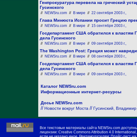
Генпрокуратура перевела на греческий уст
Гусинского
//
NEWSru.com
//
В мире
//
22 сентября 2003 г.,
Глава Минюста Испании просит Грецию прек
//
NEWSru.com
//
В мире
//
15 сентября 2003 г.,
Госдепартамент США обратился к властям Г
дела Гусинского
//
NEWSru.com
//
В мире
//
09 сентября 2003 г.,
The Washington Post: Греция может навреди
//
NEWSru.com
//
В мире
//
08 сентября 2003 г.,
Госдепартамент США обратился к властям Г
дела Гусинского
//
NEWSru.com
//
В мире
//
09 сентября 2003 г.,
Каталог NEWSru.com
Информационные интернет-ресурсы
Досье NEWSru.com
//
//
Новости вокруг Моста
Гусинский, Владимир
Все текстовые материалы сайта NEWSru.com доступн
лицензии:
Creative Commons Attribution 4.0 International
,
если не указано иное. Рекламодателям:
Прайс-лист на