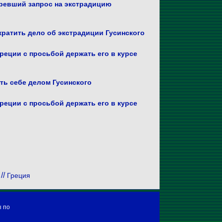
аревший запрос на экстрадицию
ратить дело об экстрадиции Гусинского
реции с просьбой держать его в курсе
ть себе делом Гусинского
реции с просьбой держать его в курсе
//
Греция
ы по