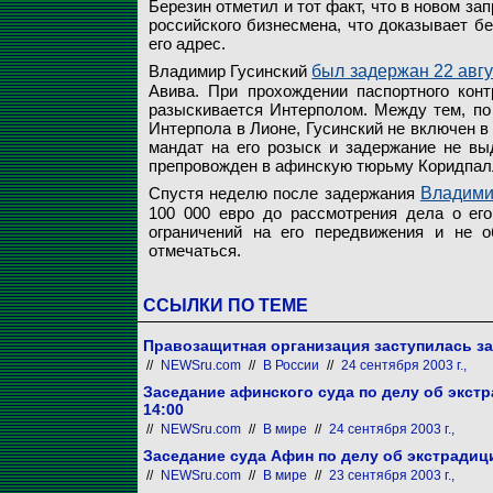
Березин отметил и тот факт, что в новом зап
российского бизнесмена, что доказывает б
его адрес.
Владимир Гусинский
был задержан 22 авгу
Авива. При прохождении паспортного конт
разыскивается Интерполом. Между тем, п
Интерпола в Лионе, Гусинский не включен в
мандат на его розыск и задержание не вы
препровожден в афинскую тюрьму Коридпал
Спустя неделю после задержания
Владими
100 000 евро до рассмотрения дела о его
ограничений на его передвижения и не о
отмечаться.
ССЫЛКИ ПО ТЕМЕ
Правозащитная организация заступилась за
//
NEWSru.com
//
В России
//
24 сентября 2003 г.,
Заседание афинского суда по делу об экстр
14:00
//
NEWSru.com
//
В мире
//
24 сентября 2003 г.,
Заседание суда Афин по делу об экстрадици
//
NEWSru.com
//
В мире
//
23 сентября 2003 г.,