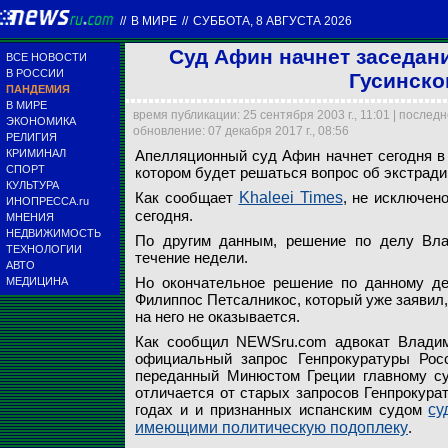
//
В МИРЕ
//
СУББОТА, 8 АВГУСТА 2026
Суд Афин начнет заседани
ВСЕ НОВОСТИ
В РОССИИ
Гусинског
ПАНДЕМИЯ
В МИРЕ
время публикации: 25 сентября 2003 г., 11:01 | послед
ЭКОНОМИКА
обновление: 07 декабря 2017 г., 08:56
РЕЛИГИЯ
Как сообщил NEWSru.c
Владимир Гусинский бы
КРИМИНАЛ
Апелляционный суд Афин начнет сегодня в 
Апелляционный суд Афи
Как сообщает Khaleei T
официальный запрос Ге
Авива. При прохождени
СПОРТ
котором будет решаться вопрос об экстради
котором будет решатьс
сегодня
отличается от старых 
разыскивается Интерп
КУЛЬТУРА
Как сообщает
Khaleei Times
, не исключен
ИНОПРЕССА.ru
сегодня.
МНЕНИЯ
Yahoo!
Архив NEWSru.com
Архив NEWSru.com
Архив NEWSru.com
НЕДВИЖИМОСТЬ
По другим данным, решение по делу Вла
ТЕХНОЛОГИИ
течение недели.
АВТО
Но окончательное решение по данному де
МЕДИЦИНА
Филиппос Петсалникос, который уже заявил, 
на него не оказывается.
Как сообщил NEWSru.com адвокат Владими
официальный запрос Генпрокуратуры Росс
переданный Минюстом Греции главному су
отличается от старых запросов Генпрокура
годах и и признанных испанским судом
су
имеющими политическую подоплеку
.