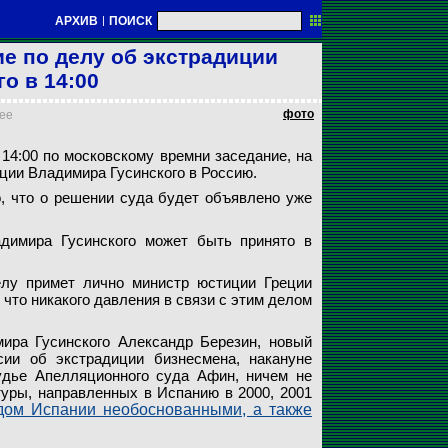
АРХИВ
|
ПОИСК
е по делу об экстрадиции
о в 14:00
фото
нее
om адвокат Владимира Гусинского Александр Березин, новый
л задержан 22 августа в аэропорту Афин, куда прибыл из Тель-
14:00 по московскому времни заседание, на
н начнет сегодня в 14:00 по московскому времни заседание, на
imes, не исключено, что о решении суда будет объявлено уже
нпрокуратуры России об экстрадиции бизнесмена ничем не
и паспортного контроля проверка личности показала, что тот
ции Владимира Гусинского в Россию.
я вопрос об экстрадиции Владимира Гусинского в Россию
запросов Генпрокуратуры
олом
о, что о решении суда будет объявлено уже
димира Гусинского может быть принято в
лу примет лично министр юстиции Греции
что никакого давления в связи с этим делом
ра Гусинского Александр Березин, новый
ии об экстрадиции бизнесмена, накануне
дье Апелляционного суда Афин, ничем не
туры, направленных в Испанию в 2000, 2001
дом Испании необоснованными, а также