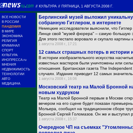
//
КУЛЬТУРА
//
ПЯТНИЦА, 1 АВГУСТА 2008 Г.
Берлинский музей выложил уникальну
ВСЕ НОВОСТИ
В РОССИИ
собранную Гитлером, в интернете
ПАНДЕМИЯ
Немецкие исследователи выяснили, что Гитлер 
В МИРЕ
Линце свой "музей фюрера" – самую большую э
ЭКОНОМИКА
Для этого гестапо воровало и скупало картины и
РЕЛИГИЯ
1 августа 2008 г., 17:21
КРИМИНАЛ
СПОРТ
12 самых страшных потерь в истории 
КУЛЬТУРА
В истории изобразительного искусства насчиты
ИНОПРЕССА.ru
известных мастеров были уничтожены или силь
МНЕНИЯ
отношения. Британская газета The Independen
НЕДВИЖИМОСТЬ
случаях. Издание приводит 12 самых значитель
ТЕХНОЛОГИИ
1 августа 2008 г., 16:06
АВТО
МЕДИЦИНА
Московский театр на Малой Бронной н
новым худруком
Театр на Малой Бронной первым в Москве откр
вечером на его сцене будет показан премьерны
Мольера, сообщил на традиционном сборе тру
Бронной Сергей Голомазов. Он же и выступил 
1 августа 2008 г., 15:37
Очередное ЧП на съемках "Утомленных
повредил лицо