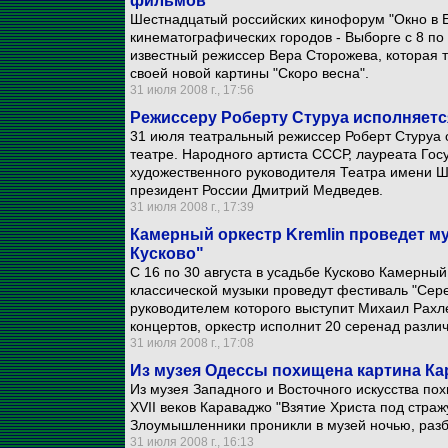
фильмов
Шестнадцатый российских кинофорум "Окно в Е
кинематографических городов - Выборге с 8 по 
известный режиссер Вера Сторожева, которая т
своей новой картины "Скоро весна".
31 июля 2008 г., 17:56
Режиссеру Роберту Стуруа исполняется
31 июля театральный режиссер Роберт Стуруа о
театре. Народного артиста СССР, лауреата Го
художественного руководителя Театра имени Ш
президент России Дмитрий Медведев.
31 июля 2008 г., 17:39
Камерный оркестр Kremlin проведет 
Кусково"
С 16 по 30 августа в усадьбе Кусково Камерный
классической музыки проведут фестиваль "Сер
руководителем которого выступит Михаил Рахле
концертов, оркестр исполнит 20 серенад разли
31 июля 2008 г., 17:08
Из музея Одессы похищена картина Ка
Из музея Западного и Восточного искусства по
ХVII веков Караваджо "Взятие Христа под страж
Злоумышленники проникли в музей ночью, разб
31 июля 2008 г., 16:13