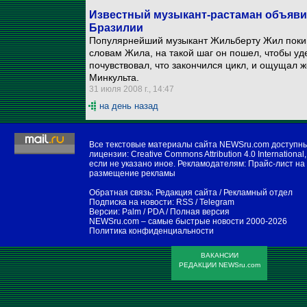
Известный музыкант-растаман объявил
Бразилии
Популярнейший музыкант Жильберту Жил покин
словам Жила, на такой шаг он пошел, чтобы уд
почувствовал, что закончился цикл, и ощущал же
Минкульта.
31 июля 2008 г., 14:47
на день назад
Все текстовые материалы сайта NEWSru.com доступн
лицензии:
Creative Commons Attribution 4.0 International
,
если не указано иное. Рекламодателям:
Прайс-лист на
размещение рекламы
Обратная связь:
Редакция сайта
/
Рекламный отдел
Подписка на новости:
RSS
/
Telegram
Версии:
Palm / PDA
/
Полная версия
NEWSru.com – самые быстрые новости
2000-2026
Политика конфиденциальности
ВАКАНСИИ
РЕДАКЦИИ NEWSru.com