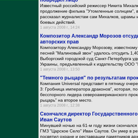
Известный российский режиссер Никита Михал
продолжение фильма "Утомленные солнцем", в 
рассказал журналистам сам Михалков, шрамы и
боевых действий.
1 августа 2008 г., 14:24
Композитор Александр Морозов отсуди
авторских прав
Композитору Александру Морозову, известному
песней "Малиновый звон" удалось отсудить 1,4
Выборгский городской суд Санкт-Петербурга уд
Украины, предъявленный к издательству ООО "
1 августа 2008 г., 13:50
"Темного рыцаря" по результатам про
Компания Universal представит в пятницу оче
3: Гробница императора драконов", которая, по
бесспорного лидера североамериканского про
рыцарь" на второе место.
1 августа 2008 г., 12:38
Скончался директор Государственного
Иван Саутов
Минувшей ночью на 61-м году жизни скончался
ГМЗ "Царское Село" Иван Саутов. Он умер в ре
посвятил охране и реставрации памятников арх