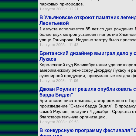
парковых пригородов.
1 августа 2008 г., 12:21
В Ульяновске откроют памятник леген
Леонтьевой
1 августа исполняется 85 лет со дня рождения
более двух метров установят напротив Ульяновс
улице Гончарова. Недавно театру было присво
1 августа 2008 г., 11:43
Британский дизайнер выиграл дело у 
Лукаса
Королевский суд Великобритании удовлетворил
американскому режиссеру Джорджу Лукасу и ра
сувенирной продукции, придуманные им для ф
1 августа 2008 г., 11:06
Джоан Роулинг решила опубликовать с
барда Бидля"
Британская писательница, автор романов о Гар
произведение "Сказки барда Бидля". В продаж
самой Роулинг, поступит 4 декабря. Средства 
благотворительную организацию.
1 августа 2008 г., 09:53
В конкурсную программу фестиваля "О