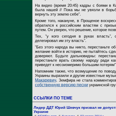
На видео (время 20:45) кадры с боями в К
была нашей // Пока мы не увязли в борьбе
вернуть эту землю себе".
Кроме того, накануне, в Прощеное воскре
обратился к российским властям с приз
путем. Он уверен, что решение, которое поз
Тех, "у кого сегодня в руках власть", 
делегировал им эту власть".
"Без этого народа вы никто, перестаньте о
желание войти в историю, не пытайтесь сде
доверяют. Будьте дальновидны: перестан
перестаньте врать своему народу ради ка
приведет к несоизмеримо большим потерям",
Напомним также, что возмущение по поводу
Украины выразили и другие известные музык
Макаревич
. Земфира не стала комментиро
собственную версию песни
украинской гру
ССЫЛКИ ПО ТЕМЕ
Лидер ДДТ Юрий Шевчук призвал не допуст
Украине