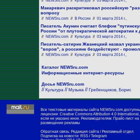
//
NEWSru.com
//
Культура
//
03 марта 2014 г.,
Макаревич раскритиковал российскую "раз
вопросу
//
NEWSru.com
//
В России
//
01 марта 2014 г.,
Писатель Акунин считает блефом "путинску
России "от плутократической автократии к 
//
NEWSru.com
//
Культура
//
03 марта 2014 г.,
Писатель-сатирик Жванецкий назвал украи
"воров", а россияне бездействуют - промо
//
NEWSru.com
//
Культура
//
03 марта 2014 г.,
Каталог NEWSru.com
Информационные интернет-ресурсы
Досье NEWSru.com
//
//
//
Культура
Музыка
Гребенщиков, Борис
Все текстовые материалы сайта NEWSru.com доступн
лицензии:
Creative Commons Attribution 4.0 International
,
если не указано иное. Рекламодателям:
Прайс-лист на
размещение рекламы
Обратная связь:
Редакция сайта
/
Рекламный отдел
Подписка на новости:
RSS
/
Telegram