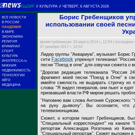
//
КУЛЬТУРА
//
ЧЕТВЕРГ, 6 АВГУСТА 2026
Борис Гребенщиков упр
ВСЕ НОВОСТИ
В РОССИИ
использовании своей песни
ПАНДЕМИЯ
Укр
В МИРЕ
ЭКОНОМИКА
РЕЛИГИЯ
время публикации: 03 марта 2014 г., 12:54 | последнее
В Прощеное воскре
КРИМИНАЛ
07 декабря 2017 г., 10:54
странице в социаль
СПОРТ
Лидер группы "Аквариум", музыкант Борис Г
проблемы с Украин
КУЛЬТУРА
сети
Facebook
упрекнул телеканал "Россия
ИНОПРЕССА.ru
песни "Поезд в огне" для озвучки сюжета о в
МНЕНИЯ
Russian Look
НЕДВИЖИМОСТЬ
"Дорогая редакция телеканала "Россия 24
ТЕХНОЛОГИИ
фрагмент моей песни "Поезд в Огне" в сво
АВТО
имейте смелость не выдирать строчку из п
МЕДИЦИНА
слова: "Я видел генералов, они пьют и едят
призвавший власти РФ миром решать пробле
"Напомню вам слова Антония Сурожского: "т
на руку дьяволу". Вы осознаете, что 
телевизионщикам.
Сюжет, о котором пишет Гребенщиков, бы
"Специальный корреспондент" на канале "
репортаж Александра Рогаткина из Киева
"Специальный репортаж". Сюжет выложен в