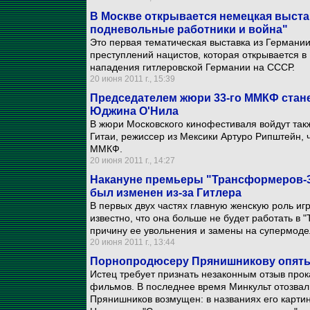
В Москве открывается немецкая выста
подневольные работники и война"
Это первая тематическая выставка из Германи
преступлений нацистов, которая открывается в
нападения гитлеровской Германии на СССР.
20 июня 2011 г., 15:39
Председателем жюри 33-го ММКФ стане
Юджина О'Нила
В жюри Московского кинофестиваля войдут так
Гитаи, режиссер из Мексики Артуро Рипштейн, 
ММКФ.
20 июня 2011 г., 14:27
Накануне премьеры "Трансформеров-3"
был изменен из-за Гитлера
В первых двух частях главную женскую роль иг
известно, что она больше не будет работать в
причину ее увольнения и замены на супермоде
20 июня 2011 г., 13:44
Порнопродюсеру Прянишникову опять 
Истец требует признать незаконным отзыв прок
фильмов. В последнее время Минкульт отозвал 
Прянишников возмущен: в названиях его карти