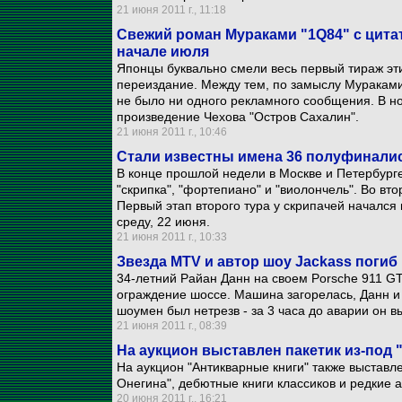
21 июня 2011 г., 11:18
Свежий роман Мураками "1Q84" с цита
начале июля
Японцы буквально смели весь первый тираж эти
переиздание. Между тем, по замыслу Мураками 
не было ни одного рекламного сообщения. В н
произведение Чехова "Остров Сахалин".
21 июня 2011 г., 10:46
Стали известны имена 36 полуфиналис
В конце прошлой недели в Москве и Петербург
"скрипка", "фортепиано" и "виолончель". Во вто
Первый этап второго тура у скрипачей начался 
среду, 22 июня.
21 июня 2011 г., 10:33
Звезда MTV и автор шоу Jackass погиб
34-летний Райан Данн на своем Porsche 911 GT
ограждение шоссе. Машина загорелась, Данн и 
шоумен был нетрезв - за 3 часа до аварии он вы
21 июня 2011 г., 08:39
На аукцион выставлен пакетик из-под
На аукцион "Антикварные книги" также выстав
Онегина", дебютные книги классиков и редкие 
20 июня 2011 г., 16:21