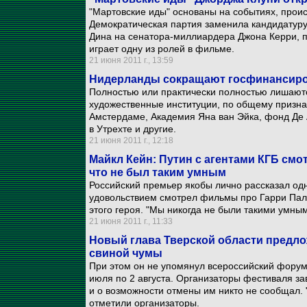
"Мартовские иды" основаны на событиях, проис
Демократическая партия заменила кандидатуру
Дина на сенатора-миллиардера Джона Керри, п
играет одну из ролей в фильме.
21 июня 2011 г., 13:59
Нидерланды сокращают госфинансиро
Полностью или практически полностью лишают
художественные институции, по общему призна
Амстердаме, Академия Яна ван Эйка, фонд Де А
в Утрехте и другие.
21 июня 2011 г., 12:18
Майкл Кейн: Путин с агентами КГБ см
что не был таким умным
Российский премьер якобы лично рассказал одн
удовольствием смотрел фильмы про Гарри Пал
этого героя. "Мы никогда не были такими умным
21 июня 2011 г., 11:33
Новый глава Тверской области предло
свиной чумы
При этом он не упомянул всероссийский форум 
июля по 2 августа. Организаторы фестиваля за
и о возможности отмены им никто не сообщал. 
отметили организаторы.