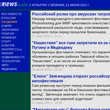
//
КУЛЬТУРА
//
ВТОРНИК, 21 ИЮНЯ 2011 Г.
Российский ролик про амурских тигров
ВСЕ НОВОСТИ
В РОССИИ
Награду международного рекламного фестиваля
ПАНДЕМИЯ
Photoshooting для WWF креативного агентства 
В МИРЕ
добавленной реальности люди, участвовавшие в
ЭКОНОМИКА
амурского тигра перед прицелом браконьера.
РЕЛИГИЯ
21 июня 2011 г., 21:11
КРИМИНАЛ
СПОРТ
"Нашествие" все-таки запретили из-за
КУЛЬТУРА
Путину и Медведеву
ИНОПРЕССА.ru
Организаторы фестиваля отмечают, что карант
МНЕНИЯ
объявлен в четырех районах Тверской области,
НЕДВИЖИМОСТЬ
"Нашествие", в их числе не значится. Организ
ТЕХНОЛОГИИ
рокеров президенту и премьеру.
АВТО
МЕДИЦИНА
21 июня 2011 г., 20:42
"Елена" Звягинцева откроет российск
кинофестиваля
Сам режиссер выступит перед показом фильма. 
лента, получившая на 64-м Каннском фестивал
взгляд". Звягинцев замечает, что очень надеет
снимал кино для широкой аудитории".
21 июня 2011 г., 15:20
"Мартовские иды" Джорджа Клуни отк