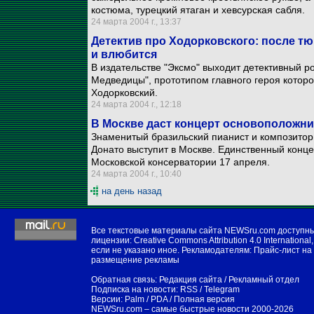
костюма, турецкий ятаган и хевсурская сабля.
24 марта 2004 г., 13:37
Детектив про Ходорковского: после т
и влюбится
В издательстве "Эксмо" выходит детективный 
Медведицы", прототипом главного героя кото
Ходорковский.
24 марта 2004 г., 12:18
В Москве даст концерт основоположни
Знаменитый бразильский пианист и композито
Донато выступит в Москве. Единственный конце
Московской консерватории 17 апреля.
24 марта 2004 г., 10:40
на день назад
Все текстовые материалы сайта NEWSru.com доступн
лицензии:
Creative Commons Attribution 4.0 International
,
если не указано иное. Рекламодателям:
Прайс-лист на
размещение рекламы
Обратная связь:
Редакция сайта
/
Рекламный отдел
Подписка на новости:
RSS
/
Telegram
Версии:
Palm / PDA
/
Полная версия
NEWSru.com – самые быстрые новости
2000-2026