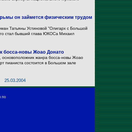
юрьмы он займется физическим трудом
роман Татьяны Устиновой "Олигарх с Большой
рого стал бывший глава ЮКОСа Михаил
к босса-новы Жоао Донато
р, основоположник жанра босса-новы Жоао
рт пианиста состоится в Большом зале
25.03.2004
ы по