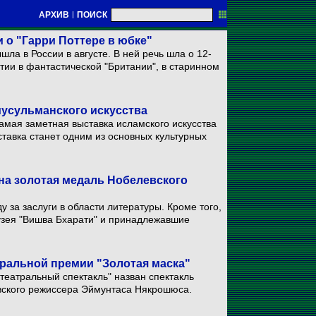
АРХИВ
|
ПОИСК
 о "Гарри Поттере в юбке"
шла в России в августе. В ней речь шла о 12-
тии в фантастической "Британии", в старинном
мусульманского искусства
самая заметная выставка исламского искусства
ставка станет одним из основных культурных
на золотая медаль Нобелевского
у за заслуги в области литературы. Кроме того,
узея "Вишва Бхарати" и принадлежавшие
ральной премии "Золотая маска"
театральный спектакль" назван спектакль
вского режиссера Эймунтаса Някрошюса.