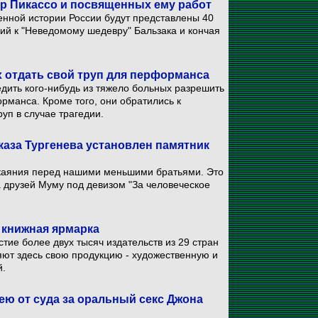
р Пикассо и посвященных ему работ
нной истории России будут представлены 40
ий к "Неведомому шедевру" Бальзака и кончая
 отдать свой труп для перформанса
дить кого-нибудь из тяжело больных разрешить
рманса. Кроме того, они обратились к
уп в случае трагедии.
каза Тургенева установлен памятник
окаяния перед нашими меньшими братьями. Это
 друзей Муму под девизом "За человеческое
 книжная ярмарка
тие более двух тысяч издательств из 29 стран
яют здесь свою продукцию - художественную и
й.
ею от суда за оральный секс Джона