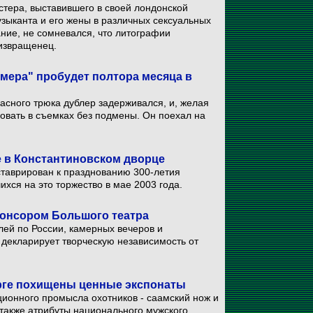
тера, выставившего в своей лондонской
зыканта и его жены в различных сексуальных
ание, не сомневался, что литографии
извращенец.
мера" пробудет полтора месяца в
асного трюка дублер задерживался, и, желая
овать в съемках без подмены. Он поехал на
е в Константиновском дворце
ставрирован к празднованию 300-летия
ихся на это торжество в мае 2003 года.
понсором Большого театра
лей по России, камерных вечеров и
 декларирует творческую независимость от
урге похищены ценные экспонаты
ионного промысла охотников - саамский нож и
 также атрибуты национального мужского