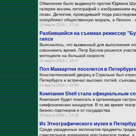
Обвинение было выдвинуто против Юджина Шус
галерее восемь литографий с изображением му
позах. Детектив, проводивший тогда расследов
оскорбляют общественную мораль, а Леннон - 
24 марта 2004 г., 17:34
Разбившийся на съемках режиссер "Бу
гипсе
Выяснилось, что вызванный для выполнения оп
сэкономить время, Петр Буслов решился участв
мотоцикле на большой скорости.
24 марта 2004 г., 16:47
Пол Маккартни поселится в Петербург
Константиновский дворец в Стрельне был отре
Петербурга и встречал высоких гостей, съехавш
24 марта 2004 г., 15:44
Компания Shell стала официальным с
Компания будет помогать в организации гастро
симфонических концертов. В то же время театр
бизнес-партнеров и от государства.
24 марта 2004 г., 14:58
Из Этнографического музея в Петерб
Среди украденных экспонатов предметы традиц
самодельное кремневое крестьянское ружье, а