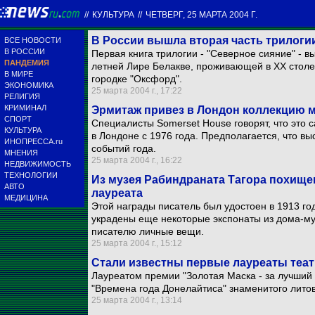
//
КУЛЬТУРА
//
ЧЕТВЕРГ, 25 МАРТА 2004 Г.
В России вышла вторая часть трилогии
ВСЕ НОВОСТИ
В РОССИИ
Первая книга трилогии - "Северное сияние" - вы
ПАНДЕМИЯ
летней Лире Белакве, проживающей в ХХ столе
В МИРЕ
городке "Оксфорд".
ЭКОНОМИКА
25 марта 2004 г., 17:22
РЕЛИГИЯ
КРИМИНАЛ
Эрмитаж привез в Лондон коллекцию 
СПОРТ
Специалисты Somerset House говорят, что это 
КУЛЬТУРА
в Лондоне с 1976 года. Предполагается, что вы
ИНОПРЕССА.ru
событий года.
МНЕНИЯ
25 марта 2004 г., 16:22
НЕДВИЖИМОСТЬ
ТЕХНОЛОГИИ
Из музея Рабиндраната Тагора похище
АВТО
лауреата
МЕДИЦИНА
Этой награды писатель был удостоен в 1913 год
украдены еще некоторые экспонаты из дома-м
писателю личные вещи.
25 марта 2004 г., 15:12
Стали известны первые лауреаты теат
Лауреатом премии "Золотая Маска - за лучший 
"Времена года Донелайтиса" знаменитого лито
25 марта 2004 г., 13:14