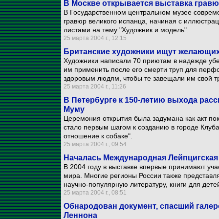
В Москве открывается выставка гравю
В Государственном центральном музее совреме
гравюр великого испанца, начиная с иллюстрац
листами на тему "Художник и модель".
25 марта 2004 г., 12:15
Британские художники ищут желающих
Художники написали 70 приютам в надежде убе
им применить после его смерти труп для перфо
здоровым людям, чтобы те завещали им свой тр
25 марта 2004 г., 11:26
В Петербурге к 150-летию выхода расс
Муму
Церемония открытия была задумана как акт п
стало первым шагом к созданию в городе Клуба
отношение к собаке".
25 марта 2004 г., 09:54
Началась Международная Лейпцигская
В 2004 году в выставке впервые принимают учас
мира. Многие регионы России также представл
научно-популярную литературу, книги для дете
25 марта 2004 г., 08:51
Обнародован документ, спасший галер
Леннона