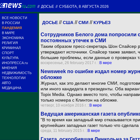
//
ДОСЬЕ
//
СУББОТА, 8 АВГУСТА 2026
ВСЕ НОВОСТИ
//
//
//
ДОСЬЕ
США
СМИ
КУРЬЕЗ
В РОССИИ
ПАНДЕМИЯ
В МИРЕ
Сотрудников Белого дома попросили с
ЭКОНОМИКА
постоянных утечек в СМИ
РЕЛИГИЯ
Таким образом пресс-секретарь Шон Спайсер ре
КРИМИНАЛ
утверждают источники. Спайсер также заявил, 
СПОРТ
большие проблемы, если данные о проверках та
КУЛЬТУРА
воскресенье, 26 february 2017 г. ::
В мире
ИНОПРЕССА.ru
МНЕНИЯ
Newsweek по ошибке издал номер журн
НЕДВИЖИМОСТЬ
обложке
ТЕХНОЛОГИИ
Журнал, как это делают многие СМИ, подготови
АВТО
МЕДИЦИНА
или иного кандидата в президенты. Оба вариа
Topix Media. Однако вместо того, чтобы направ
только номера с Клинтон на обложке.
четверг, 10 ноября 2016 г. ::
В мире
Ведущая американская газета опублик
"В то время как западный мир отказывается пр
крупнейших западных газет только что сделала эт
среда, 11 february 2015 г. ::
В мире
Газета, оскорбившая Линкольна за Гетт