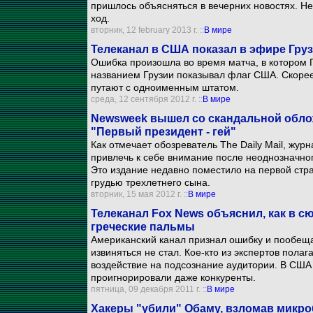
пришлось объясняться в вечерних новостях. Н
ход.
вторник, 12 february 2013 г. ::
В мире
Телеканал в США показал в эфире Гру
Ошибка произошла во время матча, в котором 
названием Грузии показывал флаг США. Скорее в
путают с одноименным штатом.
среда, 12 сентября 2012 г. ::
В мире
Newsweek вышел со скандальной обло
"Первый президент - гей"
Как отмечает обозреватель The Daily Mail, жур
привлечь к себе внимание после неоднозначног
Это издание недавно поместило на первой стр
грудью трехлетнего сына.
вторник, 15 мая 2012 г. ::
В мире
Телеканал Fox News объяснил, как в с
греческие пальмы
Американский канал признал ошибку и пообеща
извиняться не стал. Кое-кто из экспертов полаг
воздействие на подсознание аудитории. В СШ
проигнорировали даже конкуренты.
пятница, 09 декабря 2011 г. ::
В мире
Хакеры "убили" Обаму, взломав микро