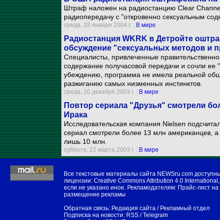
Штраф наложен на радиостанцию Clear Channel
радиопередачу с "откровенно сексуальным сод
среда, 28 января 2004 г. ::
В мире
Радиостанция WKRK в Детройте оштраф
обсуждение "сексуальных методов и 
Специалисты, привлеченные правительственно
содержание получасовой передачи и сочли ее "
убеждению, программа не имела реальной общ
разжиганию самых низменных инстинктов.
среда, 10 декабря 2003 г. ::
В мире
Повтор сериала "Друзья" смотрели бо
Ирака
Исследовательская компания Nielsen подсчита
сериал смотрели более 13 млн американцев, а
лишь 10 млн.
суббота, 22 марта 2003 г. ::
В мире
Все текстовые материалы сайта NEWSru.com доступн
лицензии:
Creative Commons Attribution 4.0 International
,
если не указано иное. Рекламодателям:
Прайс-лист на
размещение рекламы
Обратная связь:
Редакция сайта
/
Рекламный отдел
Подписка на новости:
RSS
/
Telegram