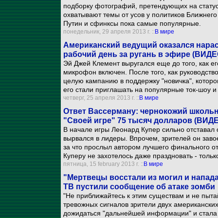
подборку фотографий, претендующих на статус 
охватывают темы от усов у политиков Ближнего
Путин и сфинксы пока самые популярные.
понедельник, 29 апреля 2013 г. ::
В мире
Американский ведущий оказался нарасх
рабочий день за ругань в эфире (ВИДЕ
Эй Джей Клемент выругался еще до того, как ег
микрофон включен. После того, как руководство
целую кампанию в поддержку "новичка", которо
его стали приглашать на популярные ток-шоу и
четверг, 25 апреля 2013 г. ::
В мире
Ответ Вассерману: чернокожий школьн
"Своей игре" 75 тысяч долларов (ВИД
В начале игры Леонард Купер сильно отставал о
вырвался в лидеры. Впрочем, зрителей он заво
за что прослыл автором лучшего финального от
Куперу не захотелось даже праздновать - только
пятница, 15 february 2013 г. ::
В мире
"Мертвецы восстали из могил и напад
ТВ пустили сообщение об атаке зомби
"Не приближайтесь к этим существам и не пыта
тревожных сигналов зрители двух американских
дожидаться "дальнейшей информации" и стала 