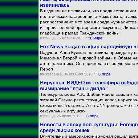
извинилась
В издании не исключили, что предшественники
политических настроений, а может быть, и алког
распространено в то время среди журналистов.
из произведений ораторского искусства, Линкол
кладбища в разгар Гражданской войны.
пятница, 15 ноября 2013 г. ::
В мире
Fox News выдал в эфир пародийную н
Ведущая Анна Куиман поставила президенту на 
Мемориал Второй мировой войны - и Обаме не
этого памятника. Она приняла за чистую монет
Report.
воскресенье, 06 октября 2013 г. ::
В мире
Вирусные ВИДЕО из телеэфира взбудо
вымирание "птицы дилдо"
Тележурналистка ABC Шибан Райли вышла к карт
жителей Сагино реконструкция дорог, нарисова
схематичный фаллос. А на CNN репортаж о вым
сексуальных игрушках.
пятница, 26 июля 2013 г. ::
В мире
Новости в эпоху поп-культуры: Foreig
среди лысых кошек
Влиятельный американский журнал решил взять