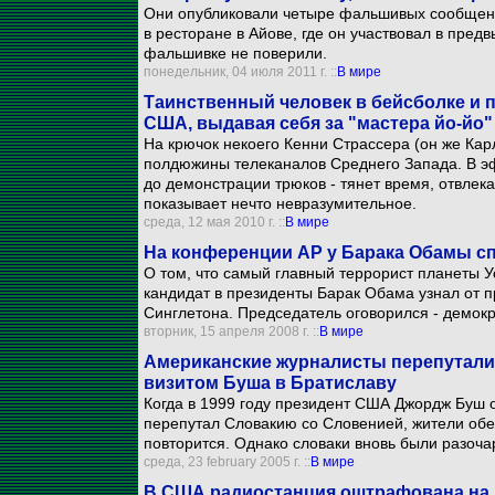
Они опубликовали четыре фальшивых сообщени
в ресторане в Айове, где он участвовал в пре
фальшивке не поверили.
понедельник, 04 июля 2011 г. ::
В мире
Таинственный человек в бейсболке и 
США, выдавая себя за "мастера йо-йо"
На крючок некоего Кенни Страссера (он же Кар
полдюжины телеканалов Среднего Запада. В эф
до демонстрации трюков - тянет время, отвлек
показывает нечто невразумительное.
среда, 12 мая 2010 г. ::
В мире
На конференции AP у Барака Обамы сп
О том, что самый главный террорист планеты У
кандидат в президенты Барак Обама узнал от п
Синглетона. Председатель оговорился - демокр
вторник, 15 апреля 2008 г. ::
В мире
Американские журналисты перепутали
визитом Буша в Братиславу
Когда в 1999 году президент США Джордж Буш 
перепутал Словакию со Словенией, жители обе
повторится. Однако словаки вновь были разоч
среда, 23 february 2005 г. ::
В мире
В США радиостанция оштрафована на 