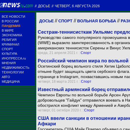
//
ДОСЬЕ
//
ЧЕТВЕРГ, 6 АВГУСТА 2026
ВСЕ НОВОСТИ
//
//
//
ДОСЬЕ
СПОРТ
ВОЛЬНАЯ БОРЬБА
РАЗ
В РОССИИ
ПАНДЕМИЯ
В МИРЕ
Сестрам-теннисисткам Уильямс предло
ЭКОНОМИКА
Руководство самого популярного промоушена в о
РЕЛИГИЯ
(WWE) выразило заинтересованность в организ
КРИМИНАЛ
американских теннисисток Серены и Винус Уил
СПОРТ
среда, 21 апреля 2021 г. ::
Спорт
КУЛЬТУРА
ИНОПРЕССА.ru
Российский чемпион мира по вольной 
МНЕНИЯ
Осетинский борец вольного стиля Хетик Цаболов
НЕДВИЖИМОСТЬ
отныне будет защищать цвета сербского флага
ТЕХНОЛОГИИ
странице в Instagram, похваставшись новым па
АВТО
четверг, 18 марта 2021 г. ::
Спорт
МЕДИЦИНА
Известный армянский борец отправил
Чемпион Европы по вольной борьбе Арсен Ару
добровольцев "Гайдук" отправился воевать в На
обострился конфликт между Арменией и Азерб
четверг, 01 октября 2020 г. ::
Спорт
США ввели санкции в отношении иранс
Афкари
Госсекретарь США Майк Помпео объявил о санкц