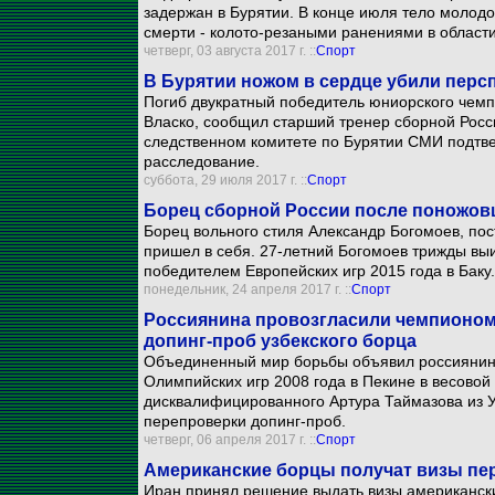
задержан в Бурятии. В конце июля тело молодо
смерти - колото-резаными ранениями в области
четверг, 03 августа 2017 г. ::
Спорт
В Бурятии ножом в сердце убили перс
Погиб двукратный победитель юниорского чем
Власко, сообщил старший тренер сборной Росс
следственном комитете по Бурятии СМИ подтве
расследование.
суббота, 29 июля 2017 г. ::
Спорт
Борец сборной России после поножов
Борец вольного стиля Александр Богомоев, пос
пришел в себя. 27-летний Богомоев трижды выи
победителем Европейских игр 2015 года в Баку.
понедельник, 24 апреля 2017 г. ::
Спорт
Россиянина провозгласили чемпионом
допинг-проб узбекского борца
Объединенный мир борьбы объявил россиянин
Олимпийских игр 2008 года в Пекине в весовой 
дисквалифицированного Артура Таймазова из У
перепроверки допинг-проб.
четверг, 06 апреля 2017 г. ::
Спорт
Американские борцы получат визы пер
Иран принял решение выдать визы американск