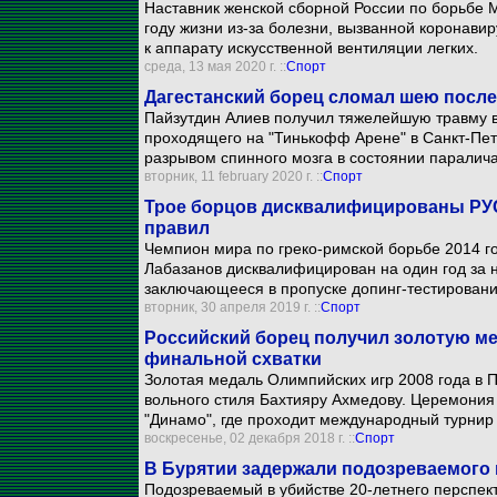
Наставник женской сборной России по борьбе 
году жизни из-за болезни, вызванной коронави
к аппарату искусственной вентиляции легких.
среда, 13 мая 2020 г. ::
Спорт
Дагестанский борец сломал шею после
Пайзутдин Алиев получил тяжелейшую травму во
проходящего на "Тинькофф Арене" в Санкт-Пет
разрывом спинного мозга в состоянии паралича
вторник, 11 february 2020 г. ::
Спорт
Трое борцов дисквалифицированы РУ
правил
Чемпион мира по греко-римской борьбе 2014 год
Лабазанов дисквалифицирован на один год за 
заключающееся в пропуске допинг-тестировани
вторник, 30 апреля 2019 г. ::
Спорт
Российский борец получил золотую ме
финальной схватки
Золотая медаль Олимпийских игр 2008 года в 
вольного стиля Бахтияру Ахмедову. Церемония
"Динамо", где проходит международный турнир
воскресенье, 02 декабря 2018 г. ::
Спорт
В Бурятии задержали подозреваемого 
Подозреваемый в убийстве 20-летнего перспек