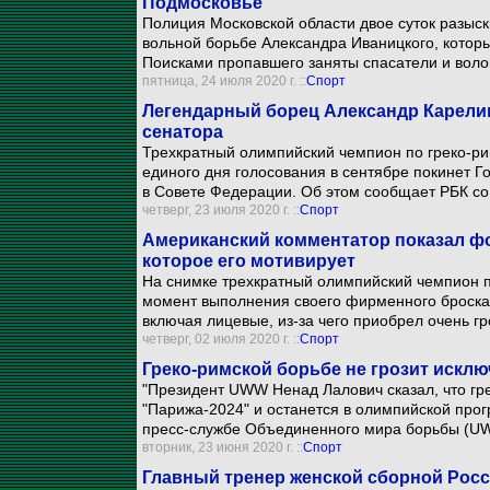
Подмосковье
Полиция Московской области двое суток разыс
вольной борьбе Александра Иваницкого, которы
Поисками пропавшего заняты спасатели и воло
пятница, 24 июля 2020 г. ::
Спорт
Легендарный борец Александр Карелин
сенатора
Трехкратный олимпийский чемпион по греко-ри
единого дня голосования в сентябре покинет Г
в Совете Федерации. Об этом сообщает РБК со 
четверг, 23 июля 2020 г. ::
Спорт
Американский комментатор показал фо
которое его мотивирует
На снимке трехкратный олимпийский чемпион п
момент выполнения своего фирменного броска 
включая лицевые, из-за чего приобрел очень гр
четверг, 02 июля 2020 г. ::
Спорт
Греко-римской борьбе не грозит искл
"Президент UWW Ненад Лалович сказал, что гре
"Парижа-2024" и останется в олимпийской прог
пресс-службе Объединенного мира борьбы (U
вторник, 23 июня 2020 г. ::
Спорт
Главный тренер женской сборной Росс