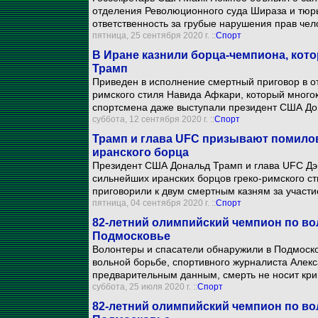
отделения Революционного суда Шираза и тюрь
ответственность за грубые нарушения прав чел
пятница, 25 сентября 2020 г. ::
Спорт
В Иране казнили борца-чемпиона, кот
Трамп
Приведен в исполнение смертный приговор в от
римского стиля Навида Афкари, который много
спортсмена даже выступали президент США Дон
суббота, 12 сентября 2020 г. ::
Спорт
Трамп и глава UFC призывают помилов
иранского борца
Президент США Дональд Трамп и глава UFC Дэ
сильнейших иранских борцов греко-римского ст
приговорили к двум смертным казням за участи
пятница, 04 сентября 2020 г. ::
Спорт
82-летний олимпийский чемпион по в
Подмосковье
Волонтеры и спасатели обнаружили в Подмоско
вольной борьбе, спортивного журналиста Алекс
предварительным данным, смерть не носит кри
суббота, 25 июля 2020 г. ::
Спорт
82-летний олимпийский чемпион по во