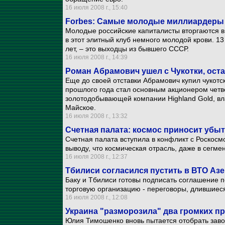
16 июля 2008 г., 15:40
Forbes: Самые молодые миллиардеры в
Молодые российские капиталисты вторгаются в
в этот элитный клуб немного молодой крови. 1
лет, – это выходцы из бывшего СССР.
16 июля 2008 г., 14:39
Роман Абрамович ушел с Чукотки, оста
Еще до своей отставки Абрамович купил чукотс
прошлого года стал основным акционером четв
золотодобывающей компании Highland Gold, 
Майское.
16 июля 2008 г., 13:32
Счетная палата: космос приносит убы
Счетная палата вступила в конфликт с Роскос
выводу, что космическая отрасль, даже в сегме
16 июля 2008 г., 12:37
Тбилиси согласился пустить в ВТО Аз
Баку и Тбилиси готовы подписать соглашение 
торговую организацию - переговоры, длившиеся
16 июля 2008 г., 12:08
Украина "разморозила" два громких 
Юлия Тимошенко вновь пытается отобрать завод