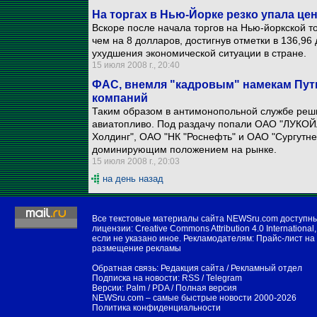
На торгах в Нью-Йорке резко упала це
Вскоре после начала торгов на Нью-йоркской т
чем на 8 долларов, достигнув отметки в 136,9
ухудшения экономической ситуации в стране.
15 июля 2008 г., 20:40
ФАС, внемля "кадровым" намекам Пути
компаний
Таким образом в антимонопольной службе реши
авиатопливо. Под раздачу попали ОАО "ЛУКОЙ
Холдинг", ОАО "НК "Роснефть" и ОАО "Сургутне
доминирующим положением на рынке.
15 июля 2008 г., 20:03
на день назад
Все текстовые материалы сайта NEWSru.com доступн
лицензии:
Creative Commons Attribution 4.0 International
,
если не указано иное. Рекламодателям:
Прайс-лист на
размещение рекламы
Обратная связь:
Редакция сайта
/
Рекламный отдел
Подписка на новости:
RSS
/
Telegram
Версии:
Palm / PDA
/
Полная версия
NEWSru.com – самые быстрые новости
2000-2026
Политика конфиденциальности