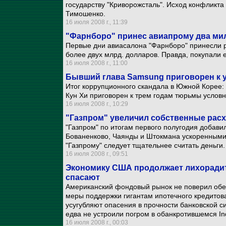
государству "Криворожсталь". Исход конфликта з
Тимошенко.
16 июля 2008 г., 11:39
"Фарнборо" принес авиапрому два ми
Первые дни авиасалона "Фарнборо" принесли р
более двух млрд. долларов. Правда, покупали 
16 июля 2008 г., 11:00
Бывший глава Samsung приговорен к 
Итог коррупционного скандала в Южной Корее:
Кун Хи приговорен к трем годам тюрьмы условн
16 июля 2008 г., 10:29
"Газпром" увеличил собственные рас
"Газпром" по итогам первого полугодия добавил
Бованенково, Чаянды и Штокмана ускоренными 
"Газпрому" следует тщательнее считать деньги.
16 июля 2008 г., 09:51
Экономику США продолжает лихорадит
спасают
Американский фондовый рынок не поверил обе
меры поддержки гигантам ипотечного кредитов
усугубляют опасения в прочности банковской 
едва не устроили погром в обанкротившемся I
16 июля 2008 г., 00:03