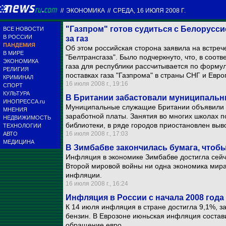
//
ЭКОНОМИКА
//
СРЕДА, 16 ИЮЛЯ 2008 Г.
"Газпром" готов судиться с Белоруссие
ВСЕ НОВОСТИ
В РОССИИ
за газ
ПАНДЕМИЯ
Об этом российская сторона заявила на встреч
В МИРЕ
"Белтрансгаза". Было подчеркнуто, что, в соотв
ЭКОНОМИКА
газа для республики рассчитывается по форм
РЕЛИГИЯ
поставках газа "Газпрома" в страны СНГ и Евро
КРИМИНАЛ
16 июля 2008 г., 19:16
СПОРТ
КУЛЬТУРА
В Британии забастовали муниципаль
ИНОПРЕССА.ru
Муниципальные служащие Британии объявили за
МНЕНИЯ
заработной платы. Занятия во многих школах п
НЕДВИЖИМОСТЬ
библиотеки, в ряде городов приостановлен выв
ТЕХНОЛОГИИ
16 июля 2008 г., 17:03
АВТО
МЕДИЦИНА
В Зимбабве закончилась бумага, чтобы
Инфляция в экономике Зимбабве достигла сейча
Второй мировой войны ни одна экономика мира
инфляции.
16 июля 2008 г., 16:24
Инфляция в России с начала 2008 года
К 14 июля инфляция в стране достигла 9,1%, з
бензин. В Еврозоне июньская инфляция состави
обращение евро.