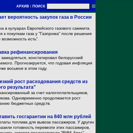
АРХИВ
|
ПОИСК
т вероятность закупок газа в России
а в кулуарах Европейского газового саммита.
я к покупкам газа у "Газпрома" после решения
 возможность есть".
тавка рефинансирования
замедляться, констатировал белорусский
аемого. Прогнозируется, что годовая инфляция
же восьмое в этом году.
езкий рост расходования средств из
го результата"
нансированный за счет налогоплательщиков,
ликова. Одновременно продолжается рост
ванию бюджетных средств.
авить госгарантии на 840 млн рублей
латы топлива для вывоза пассажиров. У других
азили готовность перевезти этих пассажиров,
ениях, говорят представители "ВИМ-Авиа".