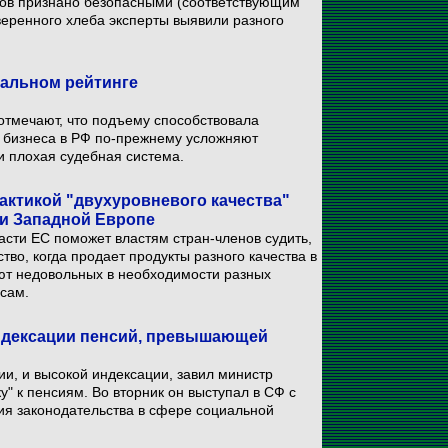
ов признано безопасными (соответствующим
веренного хлеба эксперты выявили разного
бальном рейтинге
отмечают, что подъему способствовала
 бизнеса в РФ по-прежнему усложняют
и плохая судебная система.
актикой "двухуровневого качества"
 и Западной Европе
асти ЕС поможет властям стран-членов судить,
во, когда продает продукты разного качества в
ют недовольных в необходимости разных
усам.
 индексации пенсий, превышающей
и, и высокой индексации, завил министр
у" к пенсиям. Во вторник он выступал в СФ с
я законодательства в сфере социальной