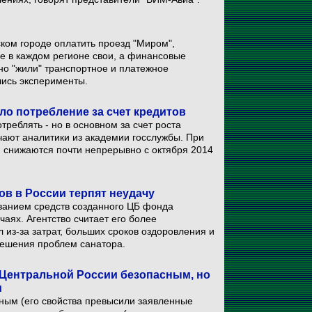
ком городе оплатить проезд "Миром",
е в каждом регионе свои, а финансовые
ьно "жили" транспортное и платежное
лись эксперименты.
о потребление за счет кредитов
реблять - но в основном за счет роста
чают аналитики из академии госслужбы. При
 снижаются почти непрерывно с октября 2014
ков в России терпят неудачу
ванием средств созданного ЦБ фонда
чаях. Агентство считает его более
из-за затрат, больших сроков оздоровления и
решения проблем санатора.
 Центральной России безопасным, но
и
нным (его свойства превысили заявленные