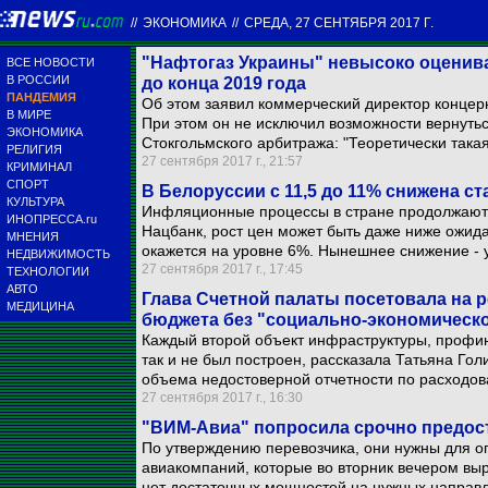
//
ЭКОНОМИКА
//
СРЕДА, 27 СЕНТЯБРЯ 2017 Г.
"Нафтогаз Украины" невысоко оценивае
ВСЕ НОВОСТИ
В РОССИИ
до конца 2019 года
ПАНДЕМИЯ
Об этом заявил коммерческий директор концерн
В МИРЕ
При этом он не исключил возможности вернутьс
ЭКОНОМИКА
Стокгольмского арбитража: "Теоретически такая
РЕЛИГИЯ
27 сентября 2017 г., 21:57
КРИМИНАЛ
СПОРТ
В Белоруссии с 11,5 до 11% снижена с
КУЛЬТУРА
Инфляционные процессы в стране продолжают 
ИНОПРЕССА.ru
Нацбанк, рост цен может быть даже ниже ожид
МНЕНИЯ
окажется на уровне 6%. Нынешнее снижение - у
НЕДВИЖИМОСТЬ
27 сентября 2017 г., 17:45
ТЕХНОЛОГИИ
АВТО
Глава Счетной палаты посетовала на р
МЕДИЦИНА
бюджета без "социально-экономическо
Каждый второй объект инфраструктуры, профи
так и не был построен, рассказала Татьяна Го
объема недостоверной отчетности по расходо
27 сентября 2017 г., 16:30
"ВИМ-Авиа" попросила срочно предост
По утверждению перевозчика, они нужны для оп
авиакомпаний, которые во вторник вечером выр
нет достаточных мощностей на нужных направл