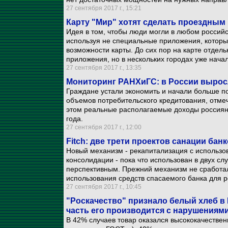
27 сентября 2017 г., 15:21
Карту "Мир" хотят сделать проездным
Идея в том, чтобы люди могли в любом российс
используя не специальные приложения, которы
возможности карты. До сих пор на карте отдел
приложения, но в нескольких городах уже нача
27 сентября 2017 г., 13:35
Мониторинг РАНХиГС: в России выросл
Граждане устали экономить и начали больше пот
объемов потребительского кредитования, отме
этом реальные располагаемые доходы россиян
года.
27 сентября 2017 г., 12:00
Fitch: две трети проектов санации бан
Новый механизм - рекапитализация с использо
консолидации - пока что использован в двух слу
перспективным. Прежний механизм не cработал 
использования средств спасаемого банка для 
27 сентября 2017 г., 10:45
"Роскачество" признало белый хлеб в
часть его производится с нарушениям
В 42% случаев товар оказался высококачестве