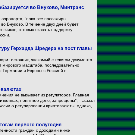
ебазируется во Внуково, Минтранс
 аэропорта, "пока все пассажиры
во Внуково. В течение двух дней будет
озчиков, готовых оказать поддержку
ссии.
уру Герхарда Шредера на пост главы
орит источник, знакомый с текстом документа.
м мирового масштаба, последовательно
о Германии и Европы с Россией в
овалютах
омнения не вызывает из регуляторов. Главная
 биткоинах, понятное дело, запрещены", - сказал
ссии о регулировании криптовалюты, однако,
итогам первого полугодия
сленности граждан с доходами ниже