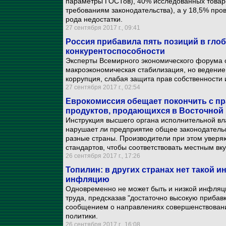
параметры ГОСТов), 40% исследованных товар
требованиям законодательства), а у 18,5% про
рода недостатки.
27 сентября 2017 г., 09:41
Россия прибавила пять позиций в гло
конкурентоспособности
Эксперты Всемирного экономического форума 
макроэкономическая стабилизация, но ведение
коррупция, слабая защита прав собственности 
27 сентября 2017 г., 02:54
Еврокомиссия обещает покончить с пр
продуктов, продающихся в Восточной
Инструкция высшего органа исполнительной вл
нарушает ли предприятие общее законодательст
разные страны. Производители при этом уверя
стандартов, чтобы соответствовать местным вк
26 сентября 2017 г., 17:26
Топилин: в других странах нет такой
инфляцию
Одновременно не может быть и низкой инфляци
труда, предсказав "достаточно высокую прибавк
сообщением о направлениях совершенствовани
политики.
26 сентября 2017 г., 16:08