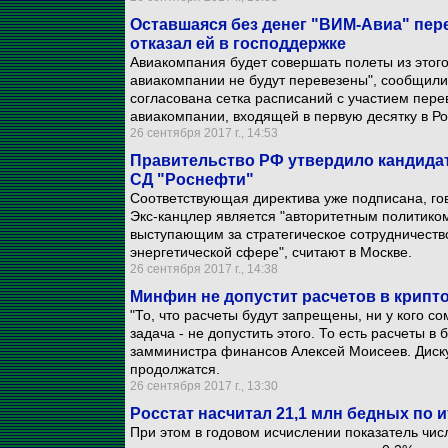
Оставшаяся без денег "ВИМ-Авиа" пер
отказал ей в господдержке
Авиакомпания будет совершать полеты из этого
авиакомпании не будут перевезены", сообщили 
согласована сетка расписаний с участием перев
авиакомпании, входящей в первую десятку в Ро
26 сентября 2017 г., 14:53
Правительство РФ утвердило кандидат
СД "Роснефти"
Соответствующая директива уже подписана, гов
Экс-канцлер является "авторитетным политико
выступающим за стратегическое сотрудничеств
энергетической сфере", считают в Москве.
26 сентября 2017 г., 14:38
Минфин не допустит расчетов в крипт
"То, что расчеты будут запрещены, ни у кого с
задача - не допустить этого. То есть расчеты в
замминистра финансов Алексей Моисеев. Диску
продолжатся.
26 сентября 2017 г., 13:30
Росстат насчитал 21,1 млн бедных по 
При этом в годовом исчислении показатель чи