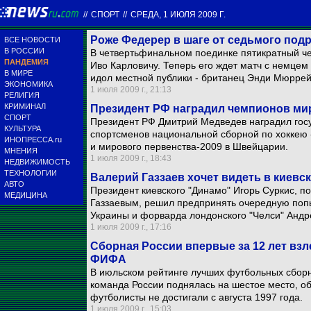
//
СПОРТ
//
СРЕДА, 1 ИЮЛЯ 2009 Г.
Роже Федерер в шаге от седьмого под
ВСЕ НОВОСТИ
В РОССИИ
В четвертьфинальном поединке пятикратный ч
ПАНДЕМИЯ
Иво Карловичу. Теперь его ждет матч с немце
В МИРЕ
идол местной публики - британец Энди Мюррей
ЭКОНОМИКА
1 июля 2009 г., 21:13
РЕЛИГИЯ
КРИМИНАЛ
Президент РФ наградил чемпионов ми
СПОРТ
Президент РФ Дмитрий Медведев наградил гос
КУЛЬТУРА
спортсменов национальной сборной по хоккею 
ИНОПРЕССА.ru
и мирового первенства-2009 в Швейцарии.
МНЕНИЯ
1 июля 2009 г., 18:43
НЕДВИЖИМОСТЬ
ТЕХНОЛОГИИ
Валерий Газзаев хочет видеть в киев
АВТО
Президент киевского "Динамо" Игорь Суркис, 
МЕДИЦИНА
Газзаевым, решил предпринять очередную попы
Украины и форварда лондонского "Челси" Андр
1 июля 2009 г., 17:16
Сборная России впервые за 12 лет взл
ФИФА
В июльском рейтинге лучших футбольных сбо
команда России поднялась на шестое место, об
футболисты не достигали с августа 1997 года.
1 июля 2009 г., 15:03