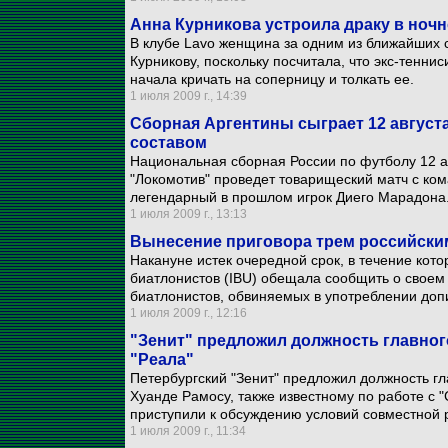
Анна Курникова устроила драку в ночн
В клубе Lavo женщина за одним из ближайших 
Курникову, поскольку посчитала, что экс-теннис
начала кричать на соперницу и толкать ее.
1 июля 2009 г., 14:39
Сборная Аргентины сыграет 12 август
составом
Национальная сборная России по футболу 12 а
"Локомотив" проведет товарищеский матч с ком
легендарный в прошлом игрок Диего Марадона
1 июля 2009 г., 13:13
Вынесение приговора трем российски
Накануне истек очередной срок, в течение кот
биатлонистов (IBU) обещала сообщить о своем
биатлонистов, обвиняемых в употреблении доп
1 июля 2009 г., 12:16
"Зенит" предложил должность главног
"Реала"
Петербургский "Зенит" предложил должность гл
Хуанде Рамосу, также известному по работе с 
приступили к обсуждению условий совместной 
1 июля 2009 г., 11:34