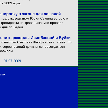
ля 2009 года.
нировку в загоне для лошадей
е под руководством Юрия Семина устроили
 тренировки на траве накануне провели
е для лошадей.
енить рекорды Исинбаевой и Бубки
 с шестом Светлана Феофанова считает, что
их соревнований должны сопровождаться
равилам.
01.07.2009
ы по