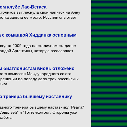
ом клубе Лас-Вегаса
столиков выплеснула свой напиток на Анну
истка заняла ее место. Россиянка в ответ
а с командой Хиддинка основным
вгуста 2009 года на столичном стадионе
андой Аргентины, которую возглавляет
.
м биатлонистам вновь отложено
орого комиссия Международного союза
 решении по поводу дела трех российских
инга.
о тренера бывшему наставнику
авного тренера бывшему наставнику "Реала"
"Севильей" и "Тоттенхэмом". Стороны уже
работы.