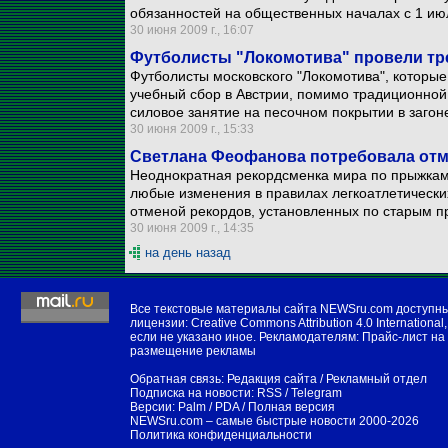
обязанностей на общественных началах с 1 ию
30 июня 2009 г., 16:07
Футболисты "Локомотива" провели тре
Футболисты московского "Локомотива", которы
учебный сбор в Австрии, помимо традиционной
силовое занятие на песочном покрытии в загон
30 июня 2009 г., 15:33
Светлана Феофанова потребовала отм
Неоднократная рекордсменка мира по прыжкам
любые изменения в правилах легкоатлетическ
отменой рекордов, установленных по старым п
30 июня 2009 г., 14:35
на день назад
Все текстовые материалы сайта NEWSru.com доступн
лицензии:
Creative Commons Attribution 4.0 International
,
если не указано иное. Рекламодателям:
Прайс-лист на
размещение рекламы
Обратная связь:
Редакция сайта
/
Рекламный отдел
Подписка на новости:
RSS
/
Telegram
Версии:
Palm / PDA
/
Полная версия
NEWSru.com – самые быстрые новости
2000-2026
Политика конфиденциальности