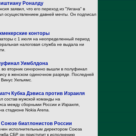
риштиану Роналду
ия заявил, что его переход из "Уигана" в
ал осуществлением давней мечты. Он подписал
укмекерские конторы
изаторы с 1 июля на неопределенный период
деральная налоговая служба не выдала ни
ти.
луфинал Уимблдона
 во вторник синхронно вышли в полуфинал
ису в женском одиночном разряде. Последней
 Винус Уильямс.
матч Кубка Дэвиса против Израиля
ил состав мужской команды на
иса между сборными России и Израиля,
на стадионе Nokia Arena.
в Союзе биатлонистов России
ачен исполнительным директором Союза
ужба СБР, он приступит к исполнению