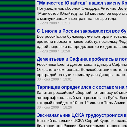
"Манчестер Юнайтед" нашел замену К
Полузащитник сборной Эквадора Антонио Валенс
"Манчестер Юнайтед" за 18 миллионов евро ст
с манкунианцами контракт на четыре года.
1 июля 2009 г., 11:13
С 1 июля в России закрываются все б
Все российские букмекерские конторы и тотал
времени прекратят свою работу, поскольку Фе
одной лицензии на продолжение их деятельнос
1 июля 2009 г., 10:50
Дементьева и Сафина пробились в по
Россиянки Елена Дементьева и Динара Сафина
Открытого чемпионата Великобритании по тенн
преградой на пути к финалу для Динары станет
30 июня 2009 г., 19:01
Тарпищев определился с составом на 
Капитан российской сборной по теннису объяв
четвертьфинальный матч розыгрыша Кубка Дэв
который пройдет с 10 по 12 июля в Тель-Авиве 
30 июня 2009 г., 18:26
Экс-начальник ЦСКА трудоустроился 
Бывший начальник ЦСКА Сергей Кущенко назн
биатлонистов России. Как уведомляет пресс-сл