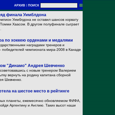
АРХИВ
|
ПОИСК
ряд финала Уимблдона
емпион Уимблдона не оставил шансов хорвату
м Томми Хаасом. В другом полуфинале сыграет
.
ра по хоккею орденами и медалями
ударственными наградами тренеров и
- победителей чемпионата мира-2008 в Канаде
ском "Динамо" Андрея Шевченко
посоветовавшись с новым тренером Валерием
тку вернуть на родину капитана сборной
ея Шевченко.
етела на шестое место в рейтинге
рных планеты, ежемесячно обновляемом ФИФА,
ойдя Аргентину и Англию. Таких высот наши