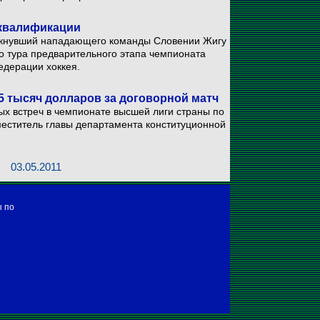
сквалификации
лкнувший нападающего команды Словении Жигу
го тура предварительного этапа чемпионата
едерации хоккея.
5 тысяч долларов за договорной матч
ых встреч в чемпионате высшей лиги страны по
меститель главы департамента конституционной
03.05.2011
ы по