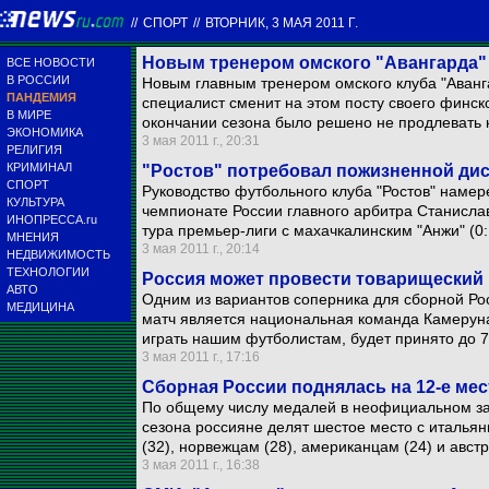
//
СПОРТ
//
ВТОРНИК, 3 МАЯ 2011 Г.
Новым тренером омского "Авангарда" 
ВСЕ НОВОСТИ
В РОССИИ
Новым главным тренером омского клуба "Аванг
ПАНДЕМИЯ
специалист сменит на этом посту своего финск
В МИРЕ
окончании сезона было решено не продлевать к
ЭКОНОМИКА
3 мая 2011 г., 20:31
РЕЛИГИЯ
КРИМИНАЛ
"Ростов" потребовал пожизненной ди
СПОРТ
Руководство футбольного клуба "Ростов" намер
КУЛЬТУРА
чемпионате России главного арбитра Станисла
ИНОПРЕССА.ru
тура премьер-лиги с махачкалинским "Анжи" (0:
МНЕНИЯ
3 мая 2011 г., 20:14
НЕДВИЖИМОСТЬ
ТЕХНОЛОГИИ
Россия может провести товарищеский 
АВТО
Одним из вариантов соперника для сборной Ро
МЕДИЦИНА
матч является национальная команда Камеруна
играть нашим футболистам, будет принято до 7
3 мая 2011 г., 17:16
Сборная России поднялась на 12-е ме
По общему числу медалей в неофициальном за
сезона россияне делят шестое место с итальян
(32), норвежцам (28), американцам (24) и австр
3 мая 2011 г., 16:38