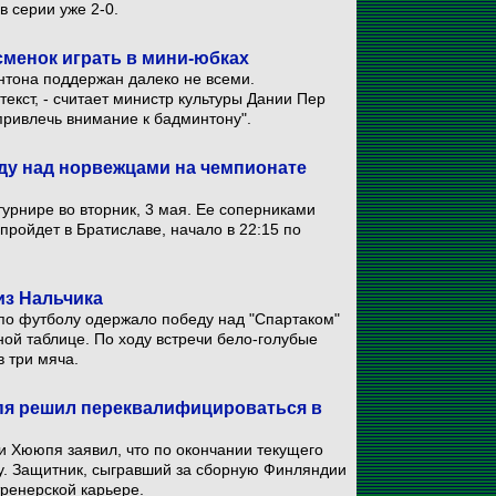
в серии уже 2-0.
менок играть в мини-юбках
тона поддержан далеко не всеми.
кст, - считает министр культуры Дании Пер
привлечь внимание к бадминтону".
у над норвежцами на чемпионате
турнире во вторник, 3 мая. Ее соперниками
 пройдет в Братиславе, начало в 22:15 по
из Нальчика
 по футболу одержало победу над "Спартаком"
ной таблице. По ходу встречи бело-голубые
 три мяча.
я решил переквалифицироваться в
и Хююпя заявил, что по окончании текущего
у. Защитник, сыгравший за сборную Финляндии
тренерской карьере.