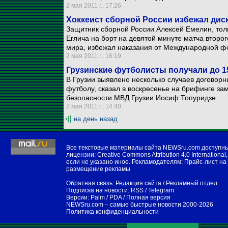
2 мая 2011 г., 17:26
Хоккеист сборной России избежал ди
Защитник сборной России Алексей Емелин, то
Еглича на борт на девятой минуте матча второ
мира, избежал наказания от Международной ф
2 мая 2011 г., 16:19
Грузинские футболисты получали до 1
В Грузии выявлено несколько случаев договорн
футболу, сказал в воскресенье на брифинге за
безопасности МВД Грузии Иосиф Топуридзе.
2 мая 2011 г., 14:40
на день назад
Все текстовые материалы сайта NEWSru.com доступн
лицензии:
Creative Commons Attribution 4.0 International
,
если не указано иное. Рекламодателям:
Прайс-лист на
размещение рекламы
Обратная связь:
Редакция сайта
/
Рекламный отдел
Подписка на новости:
RSS
/
Telegram
Версии:
Palm / PDA
/
Полная версия
NEWSru.com – самые быстрые новости
2000-2026
Политика конфиденциальности