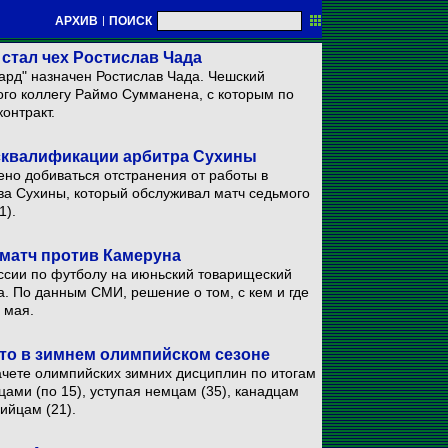
АРХИВ
|
ПОИСК
стал чех Ростислав Чада
ард" назначен Ростислав Чада. Чешский
ого коллегу Раймо Сумманена, с которым по
онтракт.
сквалификации арбитра Сухины
ено добиваться отстранения от работы в
ва Сухины, который обслуживал матч седьмого
1).
матч против Камеруна
ссии по футболу на июньский товарищеский
. По данным СМИ, решение о том, с кем и где
 мая.
сто в зимнем олимпийском сезоне
чете олимпийских зимних дисциплин по итогам
цами (по 15), уступая немцам (35), канадцам
ийцам (21).