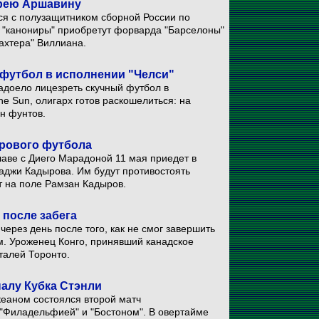
дрею Аршавину
ся с полузащитником сборной России по
 "канониры" приобретут форварда "Барселоны"
ахтера" Виллиана.
футбол в исполнении "Челси"
адоело лицезреть скучный футбол в
he Sun, олигарх готов раскошелиться: на
н фунтов.
ирового футбола
лаве с Диего Марадоной 11 мая приедет в
аджи Кадырова. Им будут противостоять
т на поле Рамзан Кадыров.
 после забега
ерез день после того, как не смог завершить
ем. Уроженец Конго, принявший канадское
италей Торонто.
налу Кубка Стэнли
еаном состоялся второй матч
"Филадельфией" и "Бостоном". В овертайме