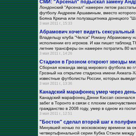
СМИ: "Арсенал" подыскал замену Ан
Лондонский "Арсенал" намерен летом расстать
футболу Андреем Аршавиным, вместо которого
Бояна Кркича или полузащитника донецкого "Ш
3 мая 2011 г., 15:33
Абрамович хочет видеть сексуальный 
Владельцу клуба "Челси" Роману Абрамовичу н
исполнении его игроков. И как пишет таблоид T
летние трансферы он намерен потратить 80 мл
3 мая 2011 г., 14:26
Стадион в Грозном откроют звезды м
Сборная команда звезд мирового футбола во г
Грозный на открытие стадиона имени Ахмата-Х
известные футболисты России, которых выведе
3 мая 2011 г., 13:36
Канадский марафонец умер через день
Канадский марафонец Дэнни Кэссап скончался ч
забег в Торонто в связи с плохим самочувстви
гражданство в 2008 году, умер в одном из госп
3 мая 2011 г., 12:51
"Бостон" сделал второй шаг к полуфи
Минувшей ночью по московскому времени за ок
четвертьфинальной серии Кубка Стэнли между 