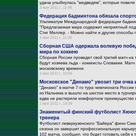
удача улыбнулась "медведям", которые повели 
3 мая 2011 г., 11:48
Федерация бадминтона обязала спортс
Ультиматум Международной федерации бадмин
"Предлагаемая мера содержит неприятный подте
Стиг Меллер. - Можно найти и другие способы 
3 мая 2011 г., 11:36
Сборная США одержала волевую побед
мира по хоккею
Сборная России проведет свой третий матч на 
будут хозяева льда - хоккеисты Словакии. Матч
московскому времени.
3 мая 2011 г., 10:56
Московское "Динамо" увозит три очка 
"Динамо" в матче 7-го тура чемпионата России
из Нальчика и вышло на шестое место в турнир
едва не растеряли комфортное преимущество в
2 мая 2011 г., 18:39
Знаменитый финский футболист Хююп
тренера
Футболист леверкузенского "Байера" финн Сам
сезона он завершит профессиональную карьер
102 матча, сообщил, что будет готовить себя к 