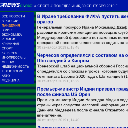
//
СПОРТ
//
ПОНЕДЕЛЬНИК, 30 СЕНТЯБРЯ 2019 Г.
В Иране требование ФИФА пустить же
ВСЕ НОВОСТИ
В РОССИИ
врагов
ПАНДЕМИЯ
Генеральный прокурор Ирана Мохаммад Джаф
В МИРЕ
разрешить иранским женщинам посещать футбол
ЭКОНОМИКА
Международной федерации нет законных полно
РЕЛИГИЯ
прекрасной половине человечества ходить на и
КРИМИНАЛ
30 сентября 2019 г., 18:48
СПОРТ
КУЛЬТУРА
Черчесов определился с составом на 
ИНОПРЕССА.ru
Шотландией и Кипром
МНЕНИЯ
Тренерский штаб национальной сборной Росси
НЕДВИЖИМОСТЬ
определился со списком игроков, которые буду
ТЕХНОЛОГИИ
АВТО
чемпионата Европы 2020 года с Шотландией (10
МЕДИЦИНА
30 сентября 2019 г., 16:29
Премьер-министр Индии призвал граж
после финала US Open
Премьер-министр Индии Нарендра Моди в ходе
страны через средства массовой информации п
Даниила Медведева после финала Открытого ч
впечатление.
30 сентября 2019 г., 14:40
Легкоатлеток на чемпионате мира воз