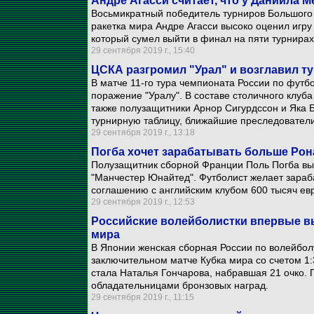
Андре Агасси считает, что у Даниила 
Восьмикратный победитель турниров Большого 
ракетка мира Андре Агасси высоко оценил игр
который сумел выйти в финал на пяти турнира
29 сентября 2019 г., 15:40
ЦСКА разгромил "Урал" и возглавил т
В матче 11-го тура чемпионата России по футб
поражение "Уралу". В составе столичного клуб
также полузащитники Арнор Сигурдссон и Яка Б
турнирную таблицу, ближайшие преследователи 
29 сентября 2019 г., 13:18
Погба хочет зарабатывать больше Рона
Полузащитник сборной Франции Поль Погба выд
"Манчестер Юнайтед". Футболист желает зараб
соглашению с английским клубом 600 тысяч евр
29 сентября 2019 г., 12:53
Российские волейболистки впервые в
мира
В Японии женская сборная России по волейбол
заключительном матче Кубка мира со счетом 1
стала Наталья Гончарова, набравшая 21 очко.
обладательницами бронзовых наград.
29 сентября 2019 г., 11:15