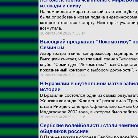
их сзади и снизу
На чемпионате мира по легкой атлетике в Дохе
была опробована новая подача видеоинформаци
которые готовятся к старту. Некоторых участни
возмутила.
30 сентября 2019 г., 13:14
Высоцкий предлагает "Локомотиву" по
Семиным
Актер театра и кино, кинорежиссер, сценарист
Высоцкий считает, что главный тренер "железн
клубе. "Семин для "Локомотива" - как Старости
пожизненный контракт с выбором должности", -
30 сентября 2019 г., 12:04
В Бразилии в футбольном матче забили
истории
В Бразилии состоялся один из самых результат
Женская команда "Фламенго" разгромила "Грем
штата Рио-де-Жанейро. Официально самым бог
Мадагаскара 2002 года, в котором было забито
30 сентября 2019 г., 11:16
Сербские волейболисты стали чемпио
обидчиков россиян
В Париже мужская сборная Сербии по волейбол