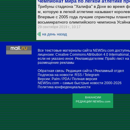
Чемпионат мира по легкой атлетике п
Трибуны стадиона "Халифа" в Дохе во время ф
м, которую в легкой атлетике называют короле
Впервые с 2005 года лучшие спринтеры планет
восьмикратного олимпийского чемпиона Усэйна
29 сентября 2019 г., 10:17
на день назад
Все текстовые материалы сайта NEWSru.com доступн
лицензии:
Creative Commons Attribution 4.0 International
,
если не указано иное. Рекламодателям:
Прайс-лист на
размещение рекламы
Обратная связь:
Редакция сайта
/
Рекламный отдел
Подписка на новости:
RSS
/
Telegram
Версии:
Palm / PDA
/
Полная версия
NEWSru.com – самые быстрые новости
2000-2026
Политика конфиденциальности
ВАКАНСИИ
РЕДАКЦИИ NEWSru.com