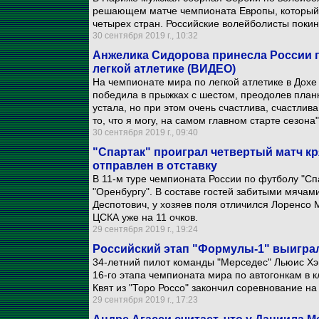
решающем матче чемпионата Европы, который 
четырех стран. Российские волейболисты покин
30 сентября 2019 г., 10:32
Анжелика Сидорова принесла России п
легкой атлетике (ВИДЕО)
На чемпионате мира по легкой атлетике в Дох
победила в прыжках с шестом, преодолев планк
устала, но при этом очень счастлива, счастлива
то, что я могу, на самом главном старте сезона"
30 сентября 2019 г., 09:40
"Спартак" проиграл четвертый матч кр
отправлен в отставку
В 11-м туре чемпионата России по футболу "Спа
"Оренбургу". В составе гостей забитыми мяча
Деспотович, у хозяев поля отличился Лоренсо 
ЦСКА уже на 11 очков.
29 сентября 2019 г., 19:24
Российский этап "Формулы-1" выигра
34-летний пилот команды "Мерседес" Льюис Хэ
16-го этапа чемпионата мира по автогонкам в 
Квят из "Торо Россо" закончил соревнование на
29 сентября 2019 г., 17:23