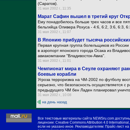
(Саратов).
31 мая 2002 г., 11:35
Марат Сафин вышел в третий круг От
Ему понадобилось больше трех часов и все пят
бельгийца Оливера Рохуса - 4:6, 6:2, 3:6, 6:3, 6:
31 мая 2002 г., 11:07
В Японию прибудет тысяча российски
Первая крупная группа болельщиков из России
в аэропорт японского города Осака из Владив
авиакомпании "Владивосток-Авиа".
31 мая 2002 г., 11:01
Чемпионат мира в Сеуле охраняют рак
боевые корабли
Угроза терроризма на ЧМ-2002 по футболу вос
серьезно, что безопасность осуществляется с
предыдущего ЧМ бен Ладен планировал уничт
31 мая 2002 г., 10:08
на день назад
Все текстовые материалы сайта NEWSru.com доступн
лицензии:
Creative Commons Attribution 4.0 International
,
если не указано иное. Рекламодателям:
Прайс-лист на