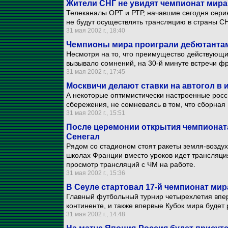
Жители СНГ не увидят чемпионат мира
Телеканалы ОРТ и РТР, начавшие сегодня сери
не будут осуществлять трансляцию в страны С
31 мая 2002 г., 18:40
Чемпионы мира проиграли дебютанта
Несмотря на то, что преимущество действующи
вызывало сомнений, на 30-й минуте встречи фр
31 мая 2002 г., 17:45
Москвичи делают ставки на автогол в
А некоторые оптимистически настроенные росс
сбережения, не сомневаясь в том, что сборная
31 мая 2002 г., 15:51
После церемонии открытия чемпионата
Сенегал
Рядом со стадионом стоят ракеты земля-возду
школах Франции вместо уроков идет трансляция
просмотр трансляций с ЧМ на работе.
31 мая 2002 г., 15:36
В Сеуле стартовал 17-й чемпионат мир
Главный футбольный турнир четырехлетия впе
континенте, и также впервые Кубок мира будет 
31 мая 2002 г., 14:48