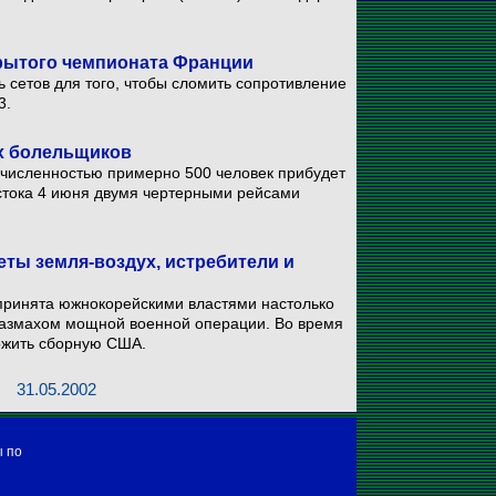
крытого чемпионата Франции
ь сетов для того, чтобы сломить сопротивление
3.
х болельщиков
 численностью примерно 500 человек прибудет
остока 4 июня двумя чертерными рейсами
еты земля-воздух, истребители и
принята южнокорейскими властями настолько
 размахом мощной военной операции. Во время
ожить сборную США.
31.05.2002
ы по