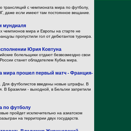
ю трансляций с чемпионата мира по футболу,
НГ, даже если имеют там постоянное вещание.
м мундиаля
х чемпионов мира и Европы на старте не
анцузы пропустили гол от дебютантов турнира.
 исполнении Юрия Ковтуна
ийские болельщики отдают безвозмездно свои
 России станет обладателем Кубка мира.
 мира прошел первый матч - Франция-
х. Для футболистов введены новые штрафы. В
. В Бразилии - выходной, в Бельгии запретили
а по футболу
рвые пройдет исключительно на азиатском
разыгран на территории двух государств.