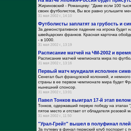
На матче Япония-Россия будет прису
Жириновский - Романцеву: "Даже если 100 тыся
своих футболистов, Вы все равно услышите мен
31 мая 2002 г., 14:10
Футболисты заплатят за грубость и с
За демонстративное падение на игрока будет 
швейцарских франков. Красная карточка обойде
- в 1000.
31 мая 2002 г., 13:19
Расписание матчей на ЧМ-2002 и время
Расписание матчей чемпионата мира по футбол
31 мая 2002 г., 13:16
Первый матч мундиаля исполнен сим
Сенегал был французской колонией, и немного 
страны в ее первом чемпионате мира будет Фр
нынешний спонсор.
31 мая 2002 г., 13:01
Павел Тонков выиграл 17-й этап вело
Тонков, одержавший первую победу на этапах "
пятое место и отстает от обладателя розовой м
31 мая 2002 г., 11:50
"Урал-Грейт" вышел в полуфинал пле
За путевку в финал пермский клуб поспорит с 