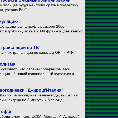
тствовать Владимир Жириновский
ч японцев будут неистово орать в поддержку
я, уверяю Вас".
имуляцию
накладываться штраф в размере 2000
тся грубияну тоже в 2000 франков, две желтых
 трансляций по ТВ
у и их трансляции по каналам ОРТ и РТР.
волизма
жутковато, что первым соперником этой
анция - бывший колониальный захватчик и
многодневки "Джиро д'Италия"
Джиро" за последние четыре года, вышел на
айки лидера на 3 минуты и 8 секунд.
й-офф
победителем пары ЦСКА (Москва) √ "Автодор"