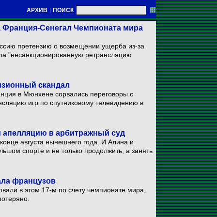
АРХИВ
|
ПОИСК
а Франция-Сенегал Чемпионата мира
ссию претензию о возмещении ущерба из-за
ила "несанкционированную ретрансляцию
изионный скандал
нция в Мюнхене сорвались переговоры с
нсляцию игр по спутниковому телевидению в
и апелляцию в арбитражный суд
конце августа нынешнего года. И Алина и
ьшом спорте и не только продолжить, а занять
ала французов
товали в этом 17-м по счету чемпионате мира,
потеряно.