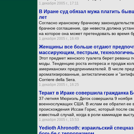
1 декабря 2005 г., 17:11
В Иране суд обязал мужа платить быв
лет
Согласно иранскому брачному законодательств
брачное соглашение, где невеста должна устан
на которое она может претендовать во время б
1 декабря 2005 г., 16:49
Женщины все больше отдают предпочт
массирующим, пестрым, технологичн
Этот предмет женского туалета берет реванш п
моды. Тенденцию роста интереса и продаж кол
американских предпринимателей. В числе предл
ароматизированные, антистатические и "антифи
Corriere della Sera.
1 декабря 2005 г., 16:25
Теракт в Ираке совершила гражданка 
37-летняя Мюриэль Дегок совершила 9 ноября 
военнослужащих США. В ислам ее обратил ее в
происхождения Иссам Горис, который после сва
известный случай, когда в роли камикадзе выс
1 декабря 2005 г., 15:53
Yedioth Ahronoth: израильский спецназ
борьбе с терроризмом