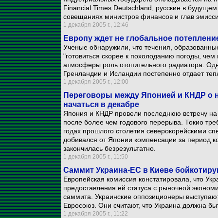
Financial Times Deutschland, русские в будуще
совещаниях министров финансов и глав эмисс
1 декабря 2005 г., 12:46
Европу ждет не глобальное потеплени
Ученые обнаружили, что течения, образованны
"готовиться скорее к похолоданию погоды, чем
атмосферы роль отопительного радиатора. Одн
Гренландии и Исландии постепенно отдает тепл
1 декабря 2005 г., 12:00
Переговоры между Японией и КНДР о 
начаться в декабре
Япония и КНДР провели последнюю встречу на 
после более чем годового перерыва. Токио тр
годах прошлого столетия северокорейскими сп
добивался от Японии компенсации за период к
закончилась безрезультатно.
1 декабря 2005 г., 11:50
Саммит Украина-ЕС в Киеве бойкотир
Европейская комиссия констатировала, что Укр
предоставления ей статуса с рыночной экономи
саммита. Украинские оппозиционеры выступают
Евросоюз. Они считают, что Украина должна бы
1 декабря 2005 г., 11:22