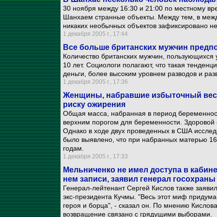
30 ноября между 16:30 и 21:00 по местному вр
Шанхаем странные объекты. Между тем, в меж
никаких необычных объектов зафиксировано не
1 декабря 2005 г., 17:44
Все больше британских мужчин предп
Количество британских мужчин, пользующихся у
10 лет. Социологи полагают, что такая тенденц
деньги, более высоким уровнем разводов и раз
1 декабря 2005 г., 17:36
Женщины, набравшие избыточный вес 
риску ожирения
Общая масса, набранная в период беременности
верхним порогом для беременности. Здоровой сч
Однако в ходе двух проведенных в США иссле
было выявлено, что при набранных матерью 16 
годам.
1 декабря 2005 г., 17:33
Мельниченко не имел доступа в кабине
нем записи, заявил генерал госохраны
Генерал-лейтенант Сергей Кислов также заявил
экс-президента Кучмы. "Весь этот миф придума
героя и борца", - сказал он. По мнению Кислова
возвращение связано с грядущими выборами.