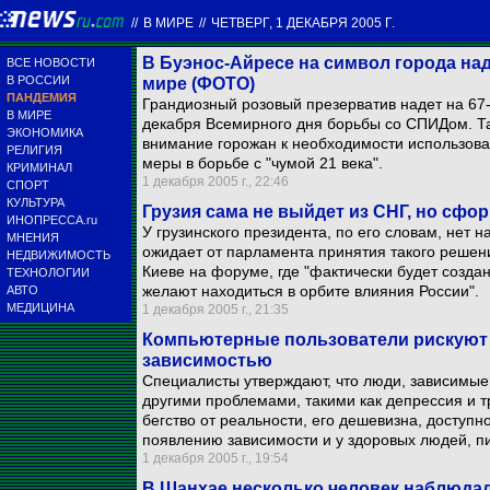
//
В МИРЕ
//
ЧЕТВЕРГ, 1 ДЕКАБРЯ 2005 Г.
В Буэнос-Айресе на символ города на
ВСЕ НОВОСТИ
В РОССИИ
мире (ФОТО)
ПАНДЕМИЯ
Грандиозный розовый презерватив надет на 67
В МИРЕ
декабря Всемирного дня борьбы со СПИДом. Та
ЭКОНОМИКА
внимание горожан к необходимости использова
РЕЛИГИЯ
меры в борьбе с "чумой 21 века".
КРИМИНАЛ
1 декабря 2005 г., 22:46
СПОРТ
КУЛЬТУРА
Грузия сама не выйдет из СНГ, но сфо
ИНОПРЕССА.ru
У грузинского президента, по его словам, нет 
МНЕНИЯ
ожидает от парламента принятия такого решен
НЕДВИЖИМОСТЬ
Киеве на форуме, где "фактически будет создан
ТЕХНОЛОГИИ
желают находиться в орбите влияния России".
АВТО
МЕДИЦИНА
1 декабря 2005 г., 21:35
Компьютерные пользователи рискуют 
зависимостью
Специалисты утверждают, что люди, зависимые 
другими проблемами, такими как депрессия и 
бегство от реальности, его дешевизна, доступн
появлению зависимости и у здоровых людей, п
1 декабря 2005 г., 19:54
В Шанхае несколько человек наблюда