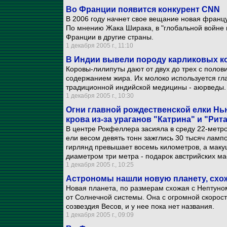
Во Франции появится конкурент CNN
В 2006 году начнет свое вещание новая франц
По мнению Жака Ширака, в "глобальной войне 
Франции в другие страны.
1 декабря 2005 г., 11:10
В Индии вывели породу карликовых ко
Коровы-лилипуты дают от двух до трех с полов
содержанием жира. Их молоко используется гл
традиционной индийской медицины - аюрведы.
1 декабря 2005 г., 10:30
Огни главной рождественской елки Нь
крова из-за ураганов "Катрина" и "Рит
В центре Рокфеллера засияла в среду 22-метро
ели весом девять тонн зажглись 30 тысяч лам
гирлянд превышает восемь километров, а маку
диаметром три метра - подарок австрийских ма
1 декабря 2005 г., 10:25
Астрономы нашли новую планету, схо
Новая планета, по размерам схожая с Нептуном
от Солнечной системы. Она с огромной скорост
созвездия Весов, и у нее пока нет названия.
1 декабря 2005 г., 09:09