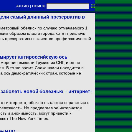
АРХИВ
|
ПОИСК
дели самый длинный презерватив в
-метровый обелиск по случаю отмечаемого 1
ким образом власти города хотят привлечь
ть презервативы в качестве профилактической
рмирует антироссийскую ось
намерения вывести Грузию из СНГ, и он не
ия. В то же время Саакашвили находится в
а ось демократических стран, которые не
заболеть новой болезнью – интернет-
от интернета, обычно пытаются справиться с
тревожность. Но предлагаемое интернетом
ость и анонимность, могут привести к
ишет The New York Times.
ли НЛО