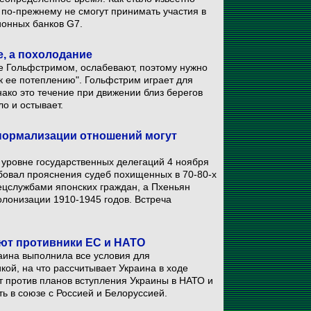
м по-прежнему не смогут принимать участия в
ионных банков G7.
е, а похолодание
е Гольфстримом, ослабевают, поэтому нужно
 к ее потеплению". Гольфстрим играет для
ако это течение при движении близ берегов
о и остывает.
нормализации отношений могут
уровне государственных делегаций 4 ноября
ебовал прояснения судеб похищенных в 70-80-х
ецслужбами японских граждан, а Пхеньян
олонизации 1910-1945 годов. Встреча
уют противники ЕС и НАТО
аина выполнила все условия для
кой, на что рассчитывает Украина в ходе
 против планов вступления Украины в НАТО и
ть в союзе с Россией и Белоруссией.