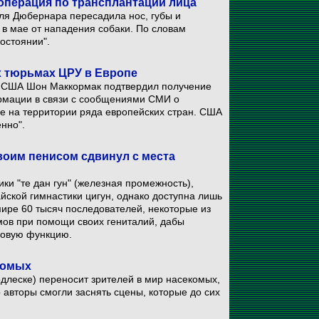
операция по трансплантации лица
я Дюбернара пересадила нос, губы и
в мае от нападения собаки. По словам
остоянии".
х тюрьмах ЦРУ в Европе
 США Шон Маккормак подтвердил получение
рмации в связи с сообщениями СМИ о
ле на территории ряда европейских стран. США
енно".
своим пенисом сдвинул с места
ки "те дан гун" (железная промежность),
айской гимнастики цигун, однако доступна лишь
мире 60 тысяч последователей, некоторые из
мов при помощи своих гениталий, дабы
ловую функцию.
комых
одлеске) переносит зрителей в мир насекомых,
авторы смогли заснять сцены, которые до сих