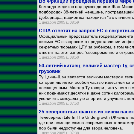
Во Франции проведена первая в мире 
Команда медиков под руководством Жан-Мишел
подбородок 38-летней женщине, пострадавшей 
Дюбернара, пациентка находится "в отличном с
1 декабря 2005 г., 08:59
США ответят на запрос ЕС о секретны
Официальный представитель госдепартамента
письма ЕС с запросом о предоставлении инфо
секретных тюрьмах ЦРУ за рубежом, в том чис
ответят на этот запрос "своевременно и откров
1 декабря 2005 г., 08:50
50-летний китаец, великий мастер Ту, 
грузовик
Ту Цзинь-Шэн является великим мастером техни
которая является особой частью известной кит
посвященным. Мастер Ту говорит, что у него в 
них поднимают десятки и даже сотни килограм
увеличить сексуальную энергию и улучшить по
1 декабря 2005 г., 07:53
25 невероятных фактов из жизни насе
Телесериал Life In The Undergrowth (Жизнь в п
где при помощи самых современных телекамер 
пор были недоступны для взора человека.
1 декабря 2005 г., 07:38