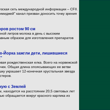
узская сеть международной информации – CFII.
имиджей" канал призван доносить точку зрения
ров ростом 90 см
иной литров молока в день с высоким
авным образом для изготовления препаратов
ю-Йорка зажгли дети, лишившиеся
а"
вая рождественская елка. Всего на норвежской
почек. Общая длина опоясывающих ее ветви
шку украшает 12-конечная хрустальная звезда
стеров.
жую с Землей
, находится на расстоянии 20,5 световых лет
ью обращается вокруг красного карлика из