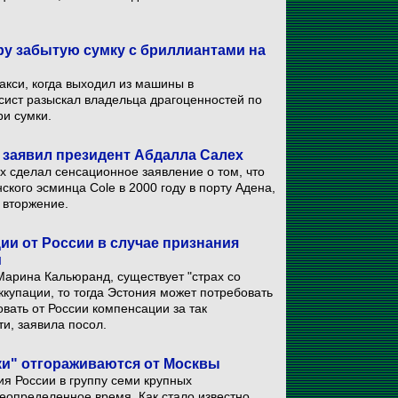
у забытую сумку с бриллиантами на
акси, когда выходил из машины в
ист разыскал владельца драгоценностей по
ри сумки.
 заявил президент Абдалла Салех
 сделал сенсационное заявление о том, что
кого эсминца Cole в 2000 году в порту Адена,
 вторжение.
ии от России в случае признания
м
 Марина Кальюранд, существует "страх со
ккупации, то тогда Эстония может потребовать
вать от России компенсации за так
и, заявила посол.
ки" отгораживаются от Москвы
я России в группу семи крупных
еопределенное время. Как стало известно