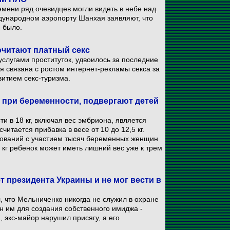
емени ряд очевидцев могли видеть в небе над
дународном аэропорту Шанхая заявляют, что
 было.
очитают платный секс
слугами проституток, удвоилось за последние
ия связана с ростом интернет-рекламы секса за
витием секс-туризма.
при беременности, подвергают детей
 в 18 кг, включая вес эмбриона, является
итается прибавка в весе от 10 до 12,5 кг.
дований с участием тысяч беременных женщин
кг ребенок может иметь лишний вес уже к трем
т президента Украины и не мог вести в
, что Мельниченко никогда не служил в охране
н им для создания собственного имиджа -
, экс-майор нарушил присягу, а его