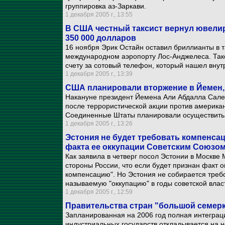
группировка аз-Заркави.
1 декабря 2005 г., 13:55
В США честный таксист вернул ювелир
350 000 долларов
16 ноября Эрик Остайн оставил бриллианты в т
международном аэропорту Лос-Анджелеса. Такс
счету за сотовый телефон, который нашел внут
1 декабря 2005 г., 13:39
США планировали вторжение в Йемен,
Накануне президент Йемена Али Абдалла Салех
после террористической акции против американс
Соединенные Штаты планировали осуществить
1 декабря 2005 г., 13:26
Эстония не будет требовать компенсац
факта ее оккупации Советским Союзо
Как заявила в четверг посол Эстонии в Москве
стороны России, что если будет признан факт о
компенсацию". Но Эстония не собирается требо
называемую "оккупацию" в годы советской власт
1 декабря 2005 г., 12:59
Правительства стран "большой семер
Запланированная на 2006 год полная интеграци
индустриальных государств откладывается на н