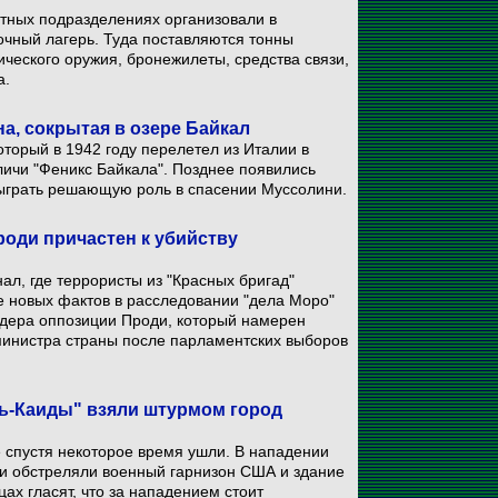
итных подразделениях организовали в
очный лагерь. Туда поставляются тонны
ческого оружия, бронежилеты, средства связи,
а.
а, сокрытая в озере Байкал
торый в 1942 году перелетел из Италии в
личи "Феникс Байкала". Позднее появились
сыграть решающую роль в спасении Муссолини.
роди причастен к убийству
л, где террористы из "Красных бригад"
е новых фактов в расследовании "дела Моро"
идера оппозиции Проди, который намерен
министра страны после парламентских выборов
ь-Каиды" взяли штурмом город
 спустя некоторое время ушли. В нападении
и обстреляли военный гарнизон США и здание
ах гласят, что за нападением стоит