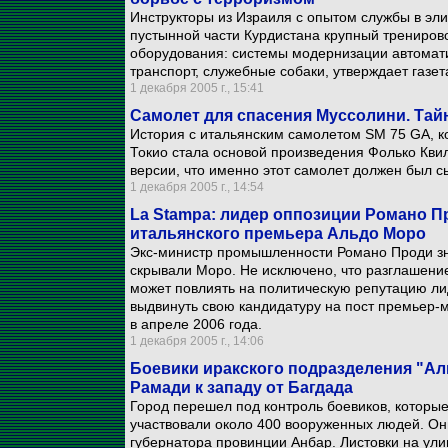
Инструкторы из Израиля с опытом службы в эл
пустынной части Курдистана крупный трениров
оборудования: системы модернизации автомати
транспорт, служебные собаки, утверждает газет
1 декабря 2005 г., 15:41
Самолет для спасения Муссолини. Тайн
История с итальянским самолетом SM 75 GA, ко
Токио стала основой произведения Фолько Кви
версии, что именно этот самолет должен был 
1 декабря 2005 г., 14:54
La Stampa: лидер оппозиции Романо П
итальянского премьера Альдо Моро
Экс-министр промышленности Романо Проди зна
скрывали Моро. Не исключено, что разглашени
может повлиять на политическую репутацию л
выдвинуть свою кандидатуру на пост премьер-
в апреле 2006 года.
1 декабря 2005 г., 14:06
Боевики иракского подразделения "Ал
Рамади к западу от Багдада
Город перешел под контроль боевиков, которые
участвовали около 400 вооруженных людей. Он
губернатора провинции Анбар. Листовки на улиц