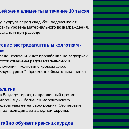
шей жене алименты в течение 10 тысяч
у, супруги перед свадьбой подписывают
овить уровень материального вознаграждения,
рака или при разводе.
ение экстравагантным колготкам -
ым
осле нескольких лет прозябания на задворках
готок отмечены рядом итальянских и
ожений - колготки с кремом алоэ,
зкультурные". Броскость обязательна, пишет
Бельгии
в Багдаде теракт, направленный против
торой муж - бельгиец марокканского
дьбы увез ее на свою родину. Это первый
тупает женщина из Западной Европы.
 тайно обучает иракских курдов