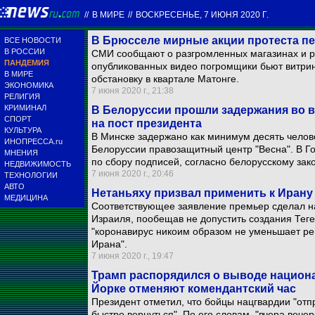
//
В МИРЕ
//
ВОСКРЕСЕНЬЕ, 7 ИЮНЯ 2020 Г.
В Брюсселе мирные акции протеста пе
ВСЕ НОВОСТИ
В РОССИИ
СМИ сообщают о разгромленных магазинах и р
ПАНДЕМИЯ
опубликованных видео погромщики бьют витри
В МИРЕ
обстановку в квартале Матонге.
ЭКОНОМИКА
7 июня 2020 г., 21:38
РЕЛИГИЯ
КРИМИНАЛ
В Белоруссии прошли задержания во в
СПОРТ
на пост президента
КУЛЬТУРА
В Минске задержано как минимум десять челов
ИНОПРЕССА.ru
Белоруссии правозащитный центр "Весна". В Г
МНЕНИЯ
по сбору подписей, согласно белорусскому зак
НЕДВИЖИМОСТЬ
7 июня 2020 г., 20:46
ТЕХНОЛОГИИ
АВТО
Нетаньяху призвал применить к Иран
МЕДИЦИНА
Соответствующее заявление премьер сделал н
Израиля, пообещав не допустить создания Теге
"коронавирус никоим образом не уменьшает ре
Ирана".
7 июня 2020 г., 19:47
Трамп распорядился о выводе национа
Йорке отменяют комендантский час
Президент отметил, что бойцы нацгвардии "от
быстро вернуться". По его словам, "вчера веч