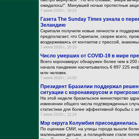
ожидалось!". Минувшей ночью протестные акци
7 июня 2020 г., 18:23
Газета The Sunday Times узнала о пер
Зеландию
Скрипали получили новые личности и поддержку
предполагает, что Скрипали, скорее всего, про
воздерживаясь от контактов с прессой, знаком
7 июня 2020 г., 15:15
Число умерших от COVID-19 в мире пр
Всего коронавирус обнаружен более чем в 200 
начала пандемии насчитывалось 6 897 225 ин
млн человек.
7 июня 2020 г., 14:50
Президент Бразилии поддержал решен
ситуации с коронавирусом и пригрози
На этой неделе бразильское министерство здр
изменении общего числа подтвержденных случ
статистики для более эффективной борьбы с э
7 июня 2020 г., 12:24
Мэр округа Колумбия присоединилась 
По оценкам СМИ, на улицы города вышли более
маленькими детьми, а полицейские стали почти