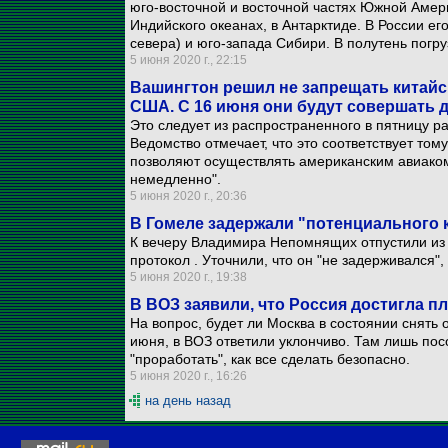
юго-восточной и восточной частях Южной Амери
Индийского океанах, в Антарктиде. В России ег
севера) и юго-запада Сибири. В полутень погр
5 июня 2020 г., 22:15
Вашингтон решил не запрещать китайс
США. С 16 июня они будут совершать 
Это следует из распространенного в пятницу 
Ведомство отмечает, что это соответствует тому
позволяют осуществлять американским авиаком
немедленно".
5 июня 2020 г., 20:36
В Гомеле задержали "потенциального 
К вечеру Владимира Непомнящих отпустили из 
протокол . Уточнили, что он "не задерживался",
5 июня 2020 г., 19:38
В ВОЗ заявили, что Россия достигла п
На вопрос, будет ли Москва в состоянии снять
июня, в ВОЗ ответили уклончиво. Там лишь пос
"проработать", как все сделать безопасно.
5 июня 2020 г., 16:26
на день назад