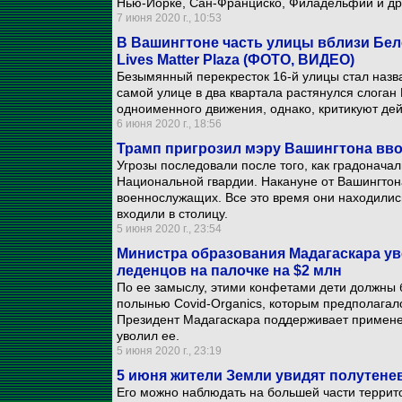
Нью-Йорке, Сан-Франциско, Филадельфии и дру
7 июня 2020 г., 10:53
В Вашингтоне часть улицы вблизи Бел
Lives Matter Plaza (ФОТО, ВИДЕО)
Безымянный перекресток 16-й улицы стал наз
самой улице в два квартала растянулся слоган 
одноименного движения, однако, критикуют де
6 июня 2020 г., 18:56
Трамп пригрозил мэру Вашингтона вв
Угрозы последовали после того, как градонача
Национальной гвардии. Накануне от Вашингтон
военнослужащих. Все это время они находились
входили в столицу.
5 июня 2020 г., 23:54
Министра образования Мадагаскара ув
леденцов на палочке на $2 млн
По ее замыслу, этими конфетами дети должны б
полынью Covid-Organics, которым предполагало
Президент Мадагаскара поддерживает применен
уволил ее.
5 июня 2020 г., 23:19
5 июня жители Земли увидят полутене
Его можно наблюдать на большей части террито