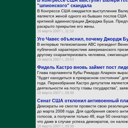
В Конгрессе США выступит Валери Плэ
"шпионского" скандала
В Конгрессе США ожидается выступление Валер
является женой одного из бывших послов США 
критикой администрации Джорджа Буша. Предпо
раскрыто прикрытие его жены.
16 марта 2007 г., 11:10
Уго Чавес объяснил, почему Джордж Бу
В интервью телекомпании ABC президент Венесу
публичной характеристике американского презид
другому охарактеризовать человека, сжигающег
16 марта 2007 г., 10:03
Фидель Кастро вновь займет пост лид
Глава парламента Кубы Рикардо Аларкон выраз
"будет находиться в прекрасном состоянии" дл
года. Переизбрание Кастро депутатом являетс
деятельности на посту главы государства", зая
16 марта 2007 г., 09:46
Сенат США отклонил антивоенный пла
Демократы не смогли провести свою резолюцию
до марта 2008 года. Для одобрения своего ан
голосов, а получили только 48, еще 50 сенатор
что даже в случае успеха демократов, он налож
16 марта 2007 г., 09:30