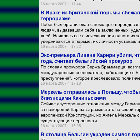
16 марта 2007 г., 17:44
В Ираке из британской тюрьмы сбежал
терроризме
Побег был организован с помощью переодевани
людям, выдававшим себя за заключенных, удал
дней. Началось все с исчезновения одного из 
удерживаются в тюрьме, их личности устанавл
16 марта 2007 г., 17:22
Экс-премьера Ливана Харири убили, ч
года, считает бельгийский прокурор
По словам прокурора Сержа Браммерца, возг
международные следователи, работающие в Бей
преступления", которое преследовало политиче
16 марта 2007 г., 17:18
Меркель отправилась в Польшу, чтобы
близнецами Качиньскими
Сейчас двусторонние отношения между Герман
за намерений Варшавы разместить на своей те
европейской Конституции, но Ангела Меркель с
существующие неровности.
16 марта 2007 г., 16:35
В столице Бельгии украден символ го