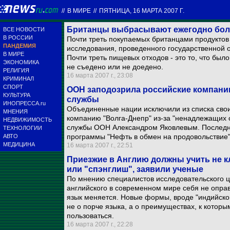
//
В МИРЕ
//
ПЯТНИЦА, 16 МАРТА 2007 Г.
Британцы выбрасывают ежегодно боле
ВСЕ НОВОСТИ
В РОССИИ
Почти треть покупаемых британцами продуктов
ПАНДЕМИЯ
исследования, проведенного государственной 
В МИРЕ
Почти треть пищевых отходов - это то, что был
ЭКОНОМИКА
не съедено или не доедено.
РЕЛИГИЯ
16 марта 2007 г., 23:08
КРИМИНАЛ
СПОРТ
ООН заподозрила российские компании
КУЛЬТУРА
службы
ИНОПРЕССА.ru
Объединенные нации исключили из списка свои
МНЕНИЯ
компанию "Волга-Днепр" из-за "ненадлежащих 
НЕДВИЖИМОСТЬ
службы ООН Александром Яковлевым. Последни
ТЕХНОЛОГИИ
программы "Нефть в обмен на продовольствие"
АВТО
МЕДИЦИНА
16 марта 2007 г., 22:51
Приезжие в Англию должны учить не к
или "спэнглиш", заявили ученые
По мнению специалистов исследовательского ц
английского в современном мире себя не оправ
язык меняется. Новые формы, вроде "индийского
не о порче языка, а о преимуществах, к которы
пользоваться.
16 марта 2007 г., 22:28