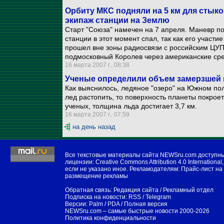
Орбиту МКС подняли на 5 км для стыко
экипаж станции на Землю
Старт "Союза" намечен на 7 апреля. Маневр п
станции в этот момент спал, так как его участ
прошел вне зоны радиосвязи с российским ЦУ
подмосковный Королев через американские сре
16 марта 2007 г., 08:38
Ученые определили объем замерзшей
Как выяснилось, ледяное "озеро" на Южном пол
лед растопить, то поверхность планеты покро
ученых, толщина льда достигает 3,7 км.
16 марта 2007 г., 07:59
на день назад
Все текстовые материалы сайта NEWSru.com доступн
лицензии:
Creative Commons Attribution 4.0 International
,
если не указано иное. Рекламодателям:
Прайс-лист на
размещение рекламы
Обратная связь:
Редакция сайта
/
Рекламный отдел
Подписка на новости:
RSS
/
Telegram
Версии:
Palm / PDA
/
Полная версия
NEWSru.com – самые быстрые новости
2000-2026
Политика конфиденциальности