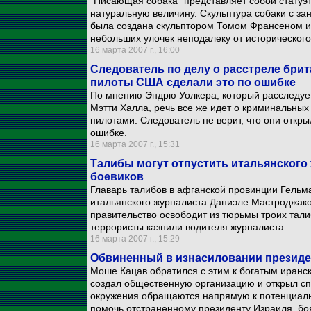
"Писающая собака" представляет собой статуэт
натуральную величину. Скульптура собаки с за
была создана скульптором Томом Франсеном и 
небольших улочек неподалеку от историческог
16 марта 2007 г., 16:00
Следователь по делу о расстреле брита
пилоты США сделали это по ошибке
По мнению Эндрю Уолкера, который расследует
Мэтти Халла, речь все же идет о криминальных
пилотами. Следователь не верит, что они откр
ошибке.
16 марта 2007 г., 15:31
Талибы могут отпустить итальянского 
боевиков
Главарь талибов в афганской провинции Гельма
итальянского журналиста Даниэле Мастроджако
правительство освободит из тюрьмы троих талиб
террористы казнили водителя журналиста.
16 марта 2007 г., 15:29
Обвиненный в изнасиловании президен
Моше Кацав обратился с этим к богатым иран
создал общественную организацию и открыл сп
окружения обращаются напрямую к потенциаль
помочь отстраненному президенту Израиля, боя