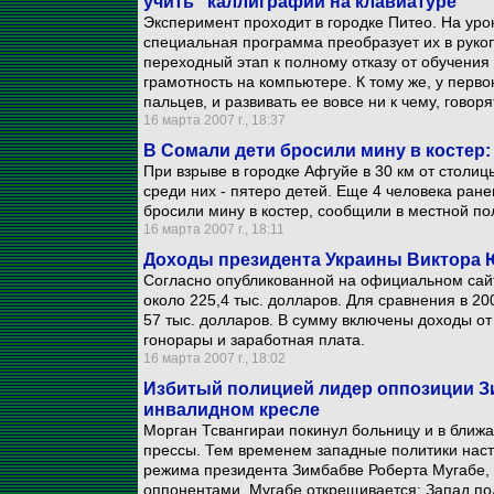
учить "каллиграфии на клавиатуре"
Эксперимент проходит в городке Питео. На ур
специальная программа преобразует их в рукопи
переходный этап к полному отказу от обучения
грамотность на компьютере. К тому же, у перво
пальцев, и развивать ее вовсе ни к чему, говор
16 марта 2007 г., 18:37
В Сомали дети бросили мину в костер:
При взрыве в городке Афгуйе в 30 км от столи
среди них - пятеро детей. Еще 4 человека ране
бросили мину в костер, сообщили в местной по
16 марта 2007 г., 18:11
Доходы президента Украины Виктора Ю
Согласно опубликованной на официальном сайт
около 225,4 тыс. долларов. Для сравнения в 20
57 тыс. долларов. В сумму включены доходы от
гонорары и заработная плата.
16 марта 2007 г., 18:02
Избитый полицией лидер оппозиции З
инвалидном кресле
Морган Тсвангираи покинул больницу и в ближ
прессы. Тем временем западные политики нас
режима президента Зимбабве Роберта Мугабе, 
оппонентами. Мугабе открещивается: Запад по