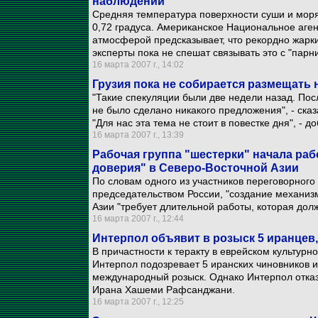
наблюдений
Средняя температура поверхности суши и мор
0,72 градуса. Американское Национальное аге
атмосферой предсказывает, что рекордно жарки
эксперты пока не спешат связывать это с "па
16 марта 2007 г., 14:02
Грузия пока не собирается размещать
"Такие спекуляции были две недели назад. Пос
не было сделано никакого предложения", - ска
"Для нас эта тема не стоит в повестке дня", - д
16 марта 2007 г., 13:39
Рабочая группа "шестерки" начала раб
доверия" в Северо-Восточной Азии
По словам одного из участников переговорного
председательством России, "создание механиз
Азии "требует длительной работы, которая дол
16 марта 2007 г., 12:44
Интерпол объявит в розыск 5 иранцев,
В причастности к теракту в еврейском культурн
Интерпол подозревает 5 иранских чиновников и
международный розыск. Однако Интерпол отказ
Ирана Хашеми Рафсанджани.
16 марта 2007 г., 12:25