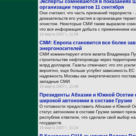
Эксперты сомневаются в показаниях 
организации терактов 11 сентября
Они считают, что часть признаний террориста -
доказательств его участия в организации тера
эгоистом. Некоторые СМИ также выразили сомне
что вся информация добыта с применением из
16 марта 2007 г., 11:59
СМИ: Европа становится все более за
энергоносителей
СМИ комментируют итоги визита Владимира Пут
строительстве нефтепровода через территорию 
млрд долларов. Газеты отмечают, что это усил
вероятно, еще больше углубит зависимость ЕС 
надежность Москвы как энергетического поста
западные СМИ.
16 марта 2007 г., 11:49
Президенты Абхазии и Южной Осетии 
широкой автономии в составе Грузии
О готовности предоставить Абхазии и Южной О
статус автономии в составе Грузии заявил пре
республик ответили, что сделали свой выбор н
государств.
16 марта 2007 г., 11:14