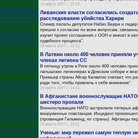
16 марта 2007 г., 15:16
Ливанские власти согласились создат
расследованию убийства Харири
Спикер палаты депутатов Набих Берри и лиде
пришли к согласию по всем вопросам, связанн
изучит проект соглашения с ООН и внесет в нег
судебного процесса".
16 марта 2007 г., 15:12
В Латвии около 400 человек приняли у
членах легиона СС
В пятницу утром в Риге около 400 человек прин
латышских легионерах в Домском соборе и воз
Премьер страны Айгар Калвитис считает, что р
ради того, чтобы привлечь к себе внимание".
16 марта 2007 г., 14:42
В Афганистане военнослужащие НАТО 
шестеро пропали
Военнослужащие НАТО застрелили пятерых афг
вооруженных повстанцев. Инцидент произошел 
(провинция Гильменд, юг страны). Афганцы пе
16 марта 2007 г., 14:11
Ученые: мир пережил самую теплую з