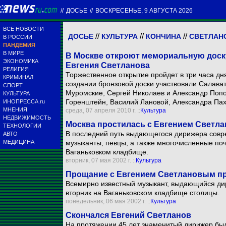
//
ДОСЬЕ
//
ВОСКРЕСЕНЬЕ, 9 АВГУСТА 2026
ВСЕ НОВОСТИ
//
//
//
ДОСЬЕ
КУЛЬТУРА
КОНЧИНА
СВЕТЛАНО
В РОССИИ
ПАНДЕМИЯ
В МИРЕ
В Москве откроют мемориальную доск
ЭКОНОМИКА
Евгения Светланова
РЕЛИГИЯ
Торжественное открытие пройдет в три часа дня
КРИМИНАЛ
создании бронзовой доски участвовали Салава
СПОРТ
Муромские, Сергей Николаев и Александр Попо
КУЛЬТУРА
Горенштейн, Василий Лановой, Александра Пах
ИНОПРЕССА.ru
МНЕНИЯ
среда, 07 апреля 2010 г. ::
Культура
НЕДВИЖИМОСТЬ
Москва простилась с Евгением Светл
ТЕХНОЛОГИИ
В последний путь выдающегося дирижера совре
АВТО
МЕДИЦИНА
музыканты, певцы, а также многочисленные поч
Ваганьковком кладбище.
вторник, 07 мая 2002 г. ::
Культура
Прощание с Евгением Светлановым пр
Всемирно известный музыкант, выдающийся ди
вторник на Ваганьковском кладбище столицы.
понедельник, 06 мая 2002 г. ::
Культура
Скончался Евгений Светланов
На протяжении 45 лет знаменитый дирижер бы