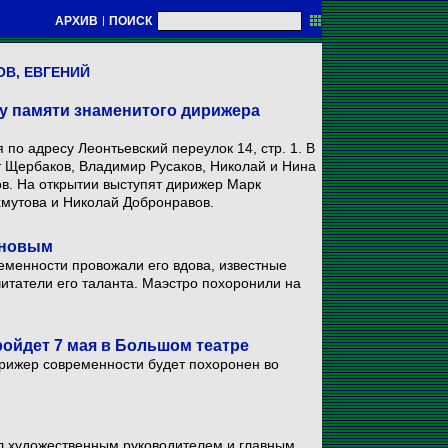
АРХИВ
|
ПОИСК
В, ЕВГЕНИЙ
у памяти знаменитого дирижера
 по адресу Леонтьевский переулок 14, стр. 1. В
т Щербаков, Владимир Русаков, Николай и Нина
в. На открытии выступят дирижер Марк
мутова и Николай Добронравов.
ановым
менности провожали его вдова, известные
итатели его таланта. Маэстро похоронили на
ойдет 7 мая в Большом театре
рижер современности будет похоронен во
л художественным руководителем и главным