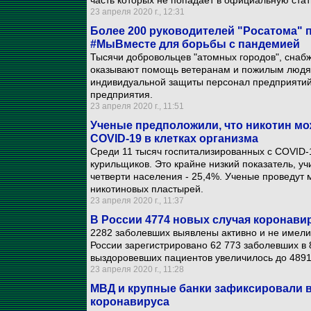
часть которых не попадает в официальную стат
23 апреля 2020 г., 12:31
Более 200 руководителей "Росатома" 
#МыВместе для борьбы с пандемией
Тысячи добровольцев "атомных городов", сна
оказывают помощь ветеранам и пожилым людям
индивидуальной защиты персонал предприятий 
предприятия.
23 апреля 2020 г., 11:51
Ученые предположили, что никотин мо
COVID-19 в клетках организма
Среди 11 тысяч госпитализированных c COVID-
курильщиков. Это крайне низкий показатель, у
четверти населения - 25,4%. Ученые проведут
никотиновых пластырей.
23 апреля 2020 г., 11:37
В России 4774 новых случая коронавир
2282 заболевших выявлены активно и не имели
России зарегистрировано 62 773 заболевших в 
выздоровевших пациентов увеличилось до 4891 
23 апреля 2020 г., 11:28
МВД и крупные банки зафиксировали в
коронавируса