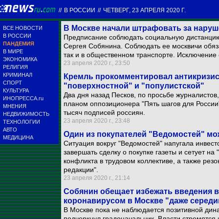
//
В РОССИИ
//
ЧЕТВЕРГ, 23 АПРЕЛЯ 2020 Г.
В Москве начали штрафовать за наруш
ВСЕ НОВОСТИ
В РОССИИ
Предписание соблюдать социальную дистанцию 
ПАНДЕМИЯ
Сергея Собянина. Соблюдать ее москвичи обяза
В МИРЕ
так и в общественном транспорте. Исключение 
ЭКОНОМИКА
23 апреля 2020 г., 23:50
РЕЛИГИЯ
КРИМИНАЛ
Кремль прокомментировал антикризис
СПОРТ
"поверхностной" и "популистской"
КУЛЬТУРА
Два дня назад Песков, по просьбе журналистов
ИНОПРЕССА.ru
планом оппозиционера "Пять шагов для России
МНЕНИЯ
тысяч подписей россиян.
НЕДВИЖИМОСТЬ
23 апреля 2020 г., 23:48
ТЕХНОЛОГИИ
АВТО
Один из покупателей "Ведомостей" мо
МЕДИЦИНА
Ситуация вокруг "Ведомостей" напугала инвест
завершать сделку о покупке газеты и сетует на
конфликта в трудовом коллективе, а также рез
редакции".
23 апреля 2020 г., 21:14
Собянин обещает избежать введения во
коронавирусом в Москве "даже середи
В Москве пока не наблюдается позитивной дин
подчеркнул градоначальник. Власти стремятся 