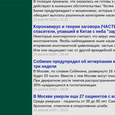
В полиции признали, что оказались не готовы 
действуют в нынешних обстоятельствах "более
Банки предупреждают о мошенниках, которые 
обещают выплаты различным категориям насе
23 апреля 2020 г., 11:22
Коронавирус и теории заговора (ЧАСТЬ
спасители, упавший в Китае с неба "з
Некоторые конспирологи считают, что вирус им
инопланетное. Якобы наблюдаемое ныне наше
вторжение инопланетной цивилизации, частью к
Или они защищают нас от другой враждебной 
23 апреля 2020 г., 09:48
Собянин предупредил об исчерпании к
три недели
В Москве, по словам Собянина, развернуто 16 
будет 20 тысяч. Вместе с тем Москве могут пон
При двукратном росте темпов распространения
30% нуждающихся в госпитализации.
23 апреля 2020 г., 09:08
В Москве умерли еще 27 пациентов с 
Среди умерших - пациенты от 38 до 90 лет. Са
бронхитом, отметили в оперативном штабе.
23 апреля 2020 г., 00:01