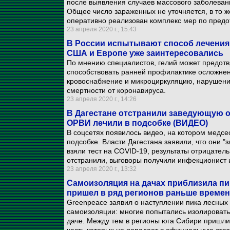
после выявления случаев массового заболеван
Общее число зараженных не уточняется, в то ж
оперативно реализован комплекс мер по пред
23 апреля 2020 г., 15:43
В России испытывают способ лечения 
США и Европе уже заинтересовались
По мнению специалистов, гелий может предот
способствовать ранней профилактике осложнен
кровоснабжение и микроциркуляцию, нарушение
смертности от коронавируса.
23 апреля 2020 г., 14:26
В Дагестане отстранили заведующую о
ОРВИ лечили в подсобке (ВИДЕО)
В соцсетях появилось видео, на котором медс
подсобке. Власти Дагестана заявили, что они 
взяли тест на COVID-19, результаты отрицат
отстранили, выговоры получили инфекционист и
23 апреля 2020 г., 13:32
Самоизоляция на дачах приблизила пи
пришел в ряд регионов раньше време
Greenpeace заявил о наступлении пика лесны
самоизоляции: многие попытались изолироват
даче. Между тем в регионы юга Сибири пришл