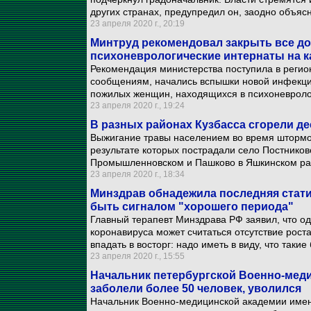
других странах, предупредил он, заодно объясн
23 апреля 2020 г., 20:19
Минтруд рекомендовал закрыть все д
психоневрологические интернаты на к
Рекомендация министерства поступила в регионы
сообщениям, начались вспышки новой инфекции.
пожилых женщин, находящихся в психоневроло
23 апреля 2020 г., 19:24
В разных районах Кузбасса сгорели де
Выжигание травы населением во время штормов
результате которых пострадали село Постников
Промышленновском и Пашково в Яшкинском ра
23 апреля 2020 г., 18:34
Минздрав обнадежила последняя стати
быть сигналом "хорошего периода"
Главный терапевт Минздрава РФ заявил, что о
коронавируса может считаться отсутствие роста
впадать в восторг: надо иметь в виду, что таки
23 апреля 2020 г., 15:55
Начальник петербургской Военно-меди
заболели более 50 человек, уволился
Начальник Военно-медицинской академии имен